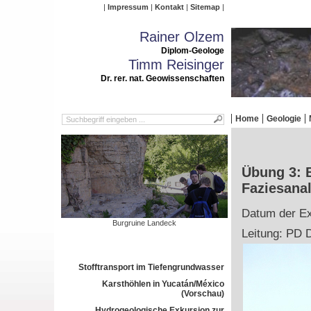
Impressum
Kontakt
Sitemap
Rainer Olzem
Diplom-Geologe
Timm Reisinger
Dr. rer. nat. Geowissenschaften
Home
Geologie
Übung 3: 
Faziesana
Datum der Ex
Burgruine Landeck
Leitung: PD D
Stofftransport im Tiefengrundwasser
Karsthöhlen in Yucatán/México
(Vorschau)
Hydrogeologische Exkursion zur