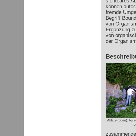
sichtbares A
können autoch
fremde Umge
Begriff Bound
von Organisme
Ergänzung zu
von organisc
der Organis
Beschreib
Abb. 9 (oben): Aufs
d
zusammengesc