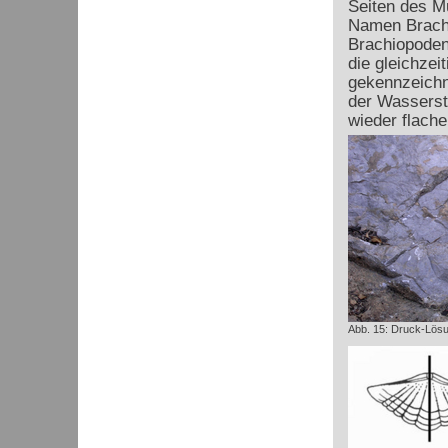
Seiten des M
Namen Brachi
Brachiopoden-
die gleichzei
gekennzeichne
der Wassersta
wieder flache
Abb. 15: Druck-Lösu