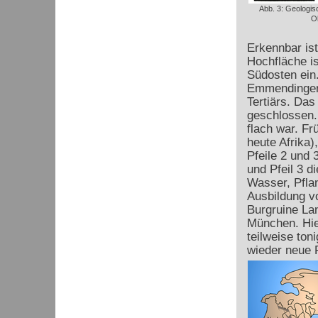
Abb. 3: Geologis
O
Erkennbar is
Hochfläche is
Südosten ein.
Emmendinger 
Tertiärs. Da
geschlossen.
flach war. Fr
heute Afrika)
Pfeile 2 und 
und Pfeil 3 d
Wasser, Pfla
Ausbildung vo
Burgruine La
München. Hie
teilweise ton
wieder neue P