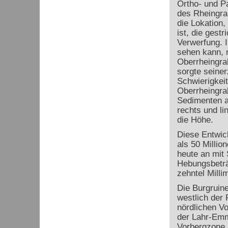
Ortho- und P
des Rheingra
die Lokation,
ist, die gest
Verwerfung. I
sehen kann, 
Oberrheingra
sorgte seiner
Schwierigkei
Oberrheingra
Sedimenten a
rechts und l
die Höhe.
Diese Entwic
als 50 Millio
heute an mit
Hebungsbetr
zehntel Milli
Die Burgruine
westlich der
nördlichen V
der Lahr-Em
Vorbergzone,