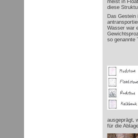
meist in Flo
diese Struktu
Das Gestein i
antransportie
Wasser war e
Gewichtsproz
so genannte 
ausgeprägt, w
für die Ablag