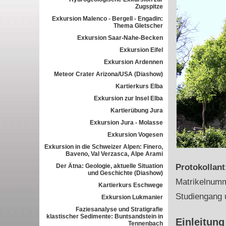
Zugspitze
Exkursion Malenco - Bergell - Engadin:
Thema Gletscher
Exkursion Saar-Nahe-Becken
Exkursion Eifel
Exkursion Ardennen
Meteor Crater Arizona/USA (Diashow)
Kartierkurs Elba
Exkursion zur Insel Elba
Kartierübung Jura
Exkursion Jura - Molasse
Exkursion Vogesen
Exkursion in die Schweizer Alpen: Finero,
Baveno, Val Verzasca, Alpe Arami
Der Ätna: Geologie, aktuelle Situation
Protokollan
und Geschichte (Diashow)
Matrikelnum
Kartierkurs Eschwege
Studiengang 
Exkursion Lukmanier
Faziesanalyse und Stratigrafie
klastischer Sedimente: Buntsandstein in
Einleitung
Tennenbach