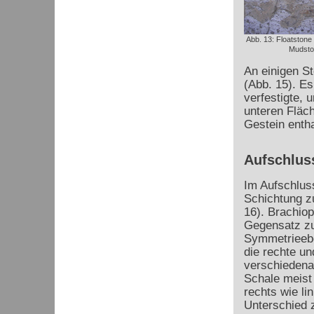
Abb. 13: Floatstone 
Mudsto
An einigen S
(Abb. 15). E
verfestigte, 
unteren Fläc
Gestein entha
Aufschluss
Im Aufschluss
Schichtung z
16). Brachio
Gegensatz zu 
Symmetrieebe
die rechte un
verschiedena
Schale meist 
rechts wie li
Unterschied 