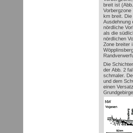
breit ist (Ab
Vorbergzone 
km breit. Die
Ausdehnung d
nördliche Vor
als die südli
nördlichen Vo
Zone breiter 
Wöpplinsberg
Randverwerfu
Die Schichten
der Abb. 2 fa
schmaler. De
und dem Schw
einen Versatz
Grundgebirge