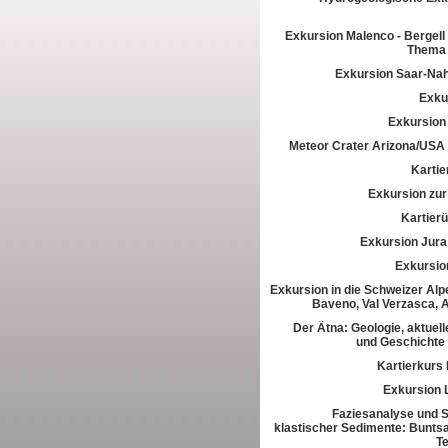
Exkursion Malenco - Bergell 
Thema 
Exkursion Saar-Na
Exkur
Exkursion
Meteor Crater Arizona/USA
Kartie
Exkursion zur 
Kartier
Exkursion Jura
Exkursio
Exkursion in die Schweizer Alpe
Baveno, Val Verzasca, 
Der Ätna: Geologie, aktuell
und Geschichte
Kartierkurs
Exkursion 
Faziesanalyse und St
klastischer Sedimente: Buntsa
T