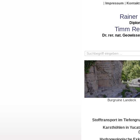
Impressum
Kontakt
Rainer
Diplo
Timm Rei
Dr. rer. nat. Geowiss
Burgruine Landeck
Stofftransport im Tiefeng
Karsthöhlen in Yuca
Hydrogeologische Exk