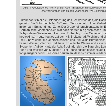
Abb. 3: Geologisches Profil von den Alpen im SE über die Schwäbische
Oberrheingraben und zu den Vogesen im NW (Schnittlinie
Erkennbar ist hier die Ostabdachung des Schwarzwaldes, die Hochf
geneigt. Die Schichten fallen 3-5° nach Südosten ein. Unser Gebiet 
in der Lahr-Emmendinger Zone. Der Grabeneinbruch entstand im Eo
Germanische Meeresbecken war nach Norden hin geschlossen. Im 
Tethys, deren Wasser sehr flach war. Früher lag unser Gebiet auf de
heute Afrika), heute liegt es auf dem 48. Breitengrad. Wichtig sind di
Pfeil 2 bezeichnet die Oberschlesische und Pfeil 3 die Burgundisch
kamen Wasser, Pflanzen und Tiere in die flache Wanne und es kam
Evaporiten. Auf der Karte der Abb. 5 befindet sich die Burgruine L
Bonn und westlich von München. Hier überwiegt die Muschelkalk-Faz
tonig ausgebildet ist. Die Pfeile deuten an, dass sich immer wieder 