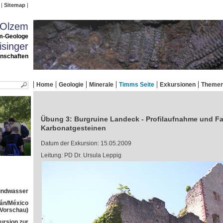
Sitemap
 Olzem
m-Geologe
singer
enschaften
Home
Geologie
Minerale
Timms Seite
Exkursionen
Theme
Übung 3: Burgruine Landeck - Profilaufnahme und Fa
Karbonatgesteinen
Datum der Exkursion: 15.05.2009
Leitung: PD Dr. Ursula Leppig
rundwasser
tán/México
(Vorschau)
ursion zur