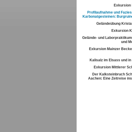
Exkursion
Profilaufnahme und Fazies
Karbonatgesteinen: Burgrui
Geländeübung Kristal
Exkursion K
Gelände- und Laborpraktikum
und M
Exkursion Mainzer Becke
Kalisalz im Elsass und i
Exkursion Mittlerer S
Der Kalksteinbruch Sch
Aachen: Eine Zeitreise ins