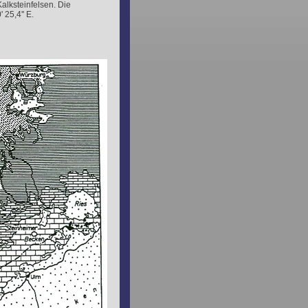
alksteinfelsen. Die
 25,4'' E.