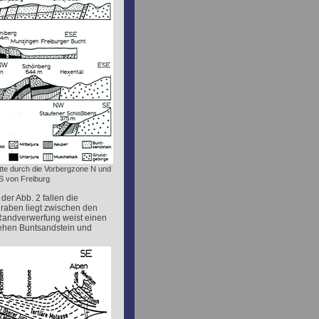
itte durch die Vorbergzone N und
S von Freiburg
der Abb. 2 fallen die
raben liegt zwischen den
Randverwerfung weist einen
tehen Buntsandstein und