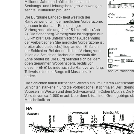
Millionen Jahre und hält bis heute an mit
Senkungs- und Hebungsbeträgen von wenigen
zehntel Millimetern pro Jahr.
Die Burgruine Landeck liegt westlich der
Randverwerfung in der nördlichen Vorbergzone,
genauer in der Lahr-Emmendinger-
Vorbergzone, die ungefähr 15 km breit ist (Abb.
2). Die Schönberg-Vorbergzone ist dagegen nur
8,5 km breit. Die unterschiedliche Ausdehnung
der Vorbergzonen (die nördliche Vorbergzone ist
breiter als die südliche) liegt an dem Einfallen
der Schichten. Bei der nördlichen Vorbergzone
fallen die Schichten flacher ein, weshalb die
Zone breiter ist. Die Burg befindet sich bei dem
oben genannten Wöpplinsberg, rechts von
diesem (ENE) befindet sich die Randverwerfung.
Abb. 2: Profilschn
Teilweise sind die Berge mit Muschelkalk
bedeckt.
Die Schichten fallen leicht nach Westen ein. Im unteren Profilschnitt 
Schichten stärker ein und die Vorbergzone ist schmaler. Der
Rheing
Vogesen im Westen und dem Schwarzwald im Osten (Abb. 3). Die 
Versatz von ca. 1.000 m auf. Über dem kristallinen Grundgebirge s
Muschelkalk an.