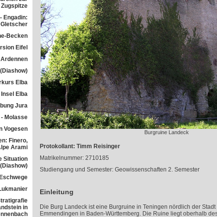
Zugspitze
- Engadin:
Gletscher
he-Becken
sion Eifel
 Ardennen
 (Diashow)
rkurs Elba
Insel Elba
übung Jura
 - Molasse
n Vogesen
Burgruine Landeck
n: Finero,
Protokollant: Timm Reisinger
Alpe Arami
Matrikelnummer: 2710185
e Situation
 (Diashow)
Studiengang und Semester: Geowissenschaften 2. Semester
 Eschwege
Lukmanier
Einleitung
ratigrafie
Die Burg Landeck ist eine Burgruine in Teningen nördlich der Sta
ndstein in
Emmendingen in Baden-Württemberg. Die Ruine liegt oberhalb de
ennenbach