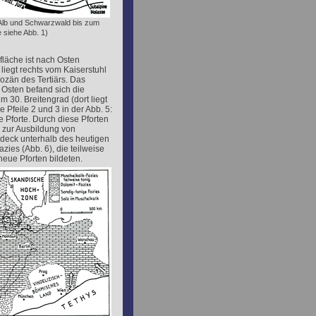
 Alb und Schwarzwald bis zum
 siehe Abb. 1)
läche ist nach Osten
liegt rechts vom Kaiserstuhl
zän des Tertiärs. Das
Osten befand sich die
m 30. Breitengrad (dort liegt
e Pfeile 2 und 3 in der Abb. 5:
e Pforte. Durch diese Pforten
 zur Ausbildung von
andeck unterhalb des heutigen
ies (Abb. 6), die teilweise
neue Pforten bildeten.