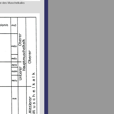
ie des Muschelkalks