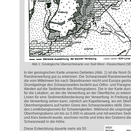
Abb 1: Geologische Übersichtskarte von Süd-West –Deutschland (SE –
In der geologischen Karte unseres Gebietes (Abb. 1) ist die Nord-
Randverwerfung gut zu erkennen. Die Schwarzwald-Randverwerfung
die vom Mittelmeer bis nach Skandinavien reicht und Europa geologi
Grundgebirge des Schwarzwaldes besteht aus Ortho- und Paragnei
Westen auf die Sedimente des Rheingrabens. Die in der Karte dur
für die Lokation, an der die Verwerfung an der Oberfläche zu erkenne
Linien für eine Sedimentüberdeckung der Verwerfung. In Freiburg gi
die Verwerfung sehen kann, nämlich am Kapellenweg, wo ein Strei
Oberrheingrabens auf harten Gneis des Schwarzwaldes stößt. Dies 
des Lorettobergtunnels für Schwierigkeiten. Während die ursprüngl
Oberrheingrabens um bis zu 5.000 m absank und mit weichen Sedi
und Kies bedeckt wurde, wuchsen rechts und links des Grabens di
Schwarzwald in die Höhe.
Diese Entwicklung dauerte mehr als 50