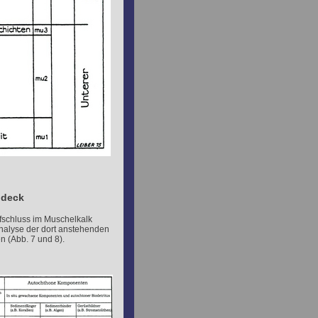
ndeck
fschluss im Muschelkalk
nalyse der dort anstehenden
n (Abb. 7 und 8).