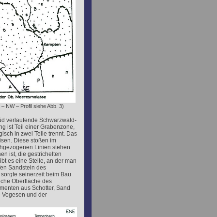
 NW – Profil siehe Abb. 3)
Süd verlaufende Schwarzwald-
 ist Teil einer Grabenzone,
sch in zwei Teile trennt. Das
sen. Diese stoßen im
chgezogenen Linien stehen
n ist, die gestrichelten
bt es eine Stelle, an der man
fen Sandstein des
sorgte seinerzeit beim Bau
iche Oberfläche des
menten aus Schotter, Sand
e Vogesen und der