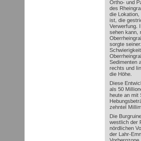
Ortho- und P
des Rheingra
die Lokation,
ist, die gest
Verwerfung. I
sehen kann, 
Oberrheingra
sorgte seiner
Schwierigkei
Oberrheingra
Sedimenten a
rechts und l
die Höhe.
Diese Entwic
als 50 Millio
heute an mit
Hebungsbetr
zehntel Milli
Die Burgruine
westlich der
nördlichen V
der Lahr-Em
Vorbergzone,