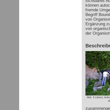
sichtbares A
können autoch
fremde Umge
Begriff Bound
von Organisme
Ergänzung zu
von organisc
der Organis
Beschreib
Abb. 9 (oben): Aufs
d
zusammengesc