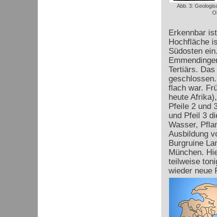
Abb. 3: Geologis
O
Erkennbar is
Hochfläche is
Südosten ein.
Emmendinger 
Tertiärs. Da
geschlossen.
flach war. Fr
heute Afrika)
Pfeile 2 und 
und Pfeil 3 d
Wasser, Pfla
Ausbildung vo
Burgruine La
München. Hie
teilweise ton
wieder neue P