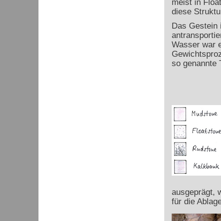
meist in Flo
diese Struktu
Das Gestein i
antransportie
Wasser war e
Gewichtsproz
so genannte 
ausgeprägt, w
für die Ablag