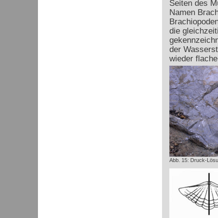
Seiten des M
Namen Brachi
Brachiopoden-
die gleichzei
gekennzeichne
der Wassersta
wieder flache
Abb. 15: Druck-Lösu