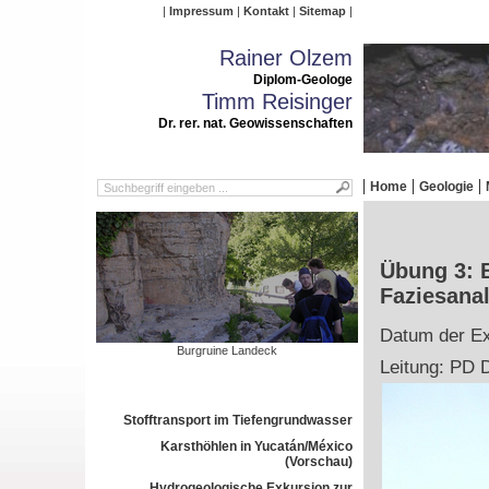
Impressum
Kontakt
Sitemap
Rainer Olzem
Diplom-Geologe
Timm Reisinger
Dr. rer. nat. Geowissenschaften
Home
Geologie
Übung 3: 
Faziesana
Datum der Ex
Burgruine Landeck
Leitung: PD D
Stofftransport im Tiefengrundwasser
Karsthöhlen in Yucatán/México
(Vorschau)
Hydrogeologische Exkursion zur