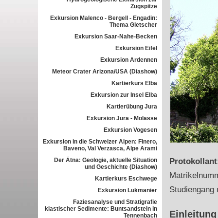
Zugspitze
Exkursion Malenco - Bergell - Engadin:
Thema Gletscher
Exkursion Saar-Nahe-Becken
Exkursion Eifel
Exkursion Ardennen
Meteor Crater Arizona/USA (Diashow)
Kartierkurs Elba
Exkursion zur Insel Elba
Kartierübung Jura
Exkursion Jura - Molasse
Exkursion Vogesen
Exkursion in die Schweizer Alpen: Finero,
Baveno, Val Verzasca, Alpe Arami
Der Ätna: Geologie, aktuelle Situation
Protokollan
und Geschichte (Diashow)
Matrikelnum
Kartierkurs Eschwege
Studiengang 
Exkursion Lukmanier
Faziesanalyse und Stratigrafie
klastischer Sedimente: Buntsandstein in
Einleitung
Tennenbach