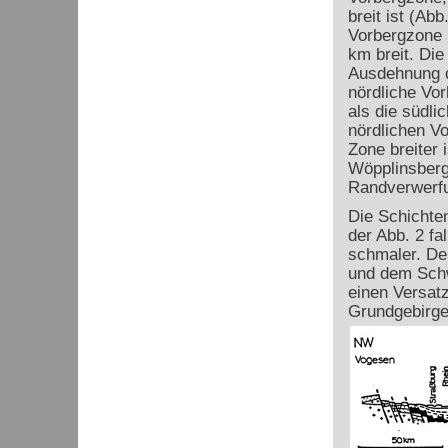
breit ist (Ab
Vorbergzone 
km breit. Die
Ausdehnung d
nördliche Vor
als die südli
nördlichen Vo
Zone breiter 
Wöpplinsberg
Randverwerfu
Die Schichten
der Abb. 2 fa
schmaler. De
und dem Schw
einen Versatz
Grundgebirge