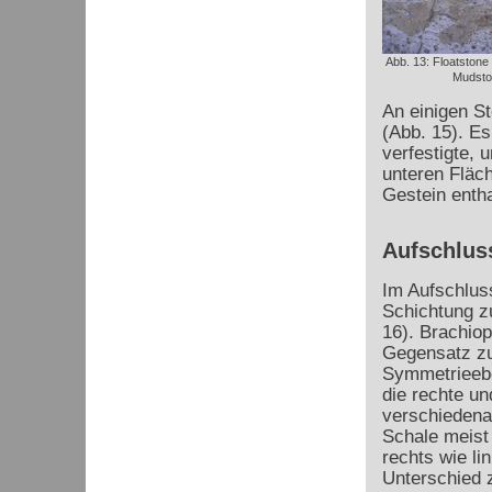
Abb. 13: Floatstone 
Mudsto
An einigen S
(Abb. 15). E
verfestigte, 
unteren Fläc
Gestein entha
Aufschluss
Im Aufschluss
Schichtung z
16). Brachio
Gegensatz zu 
Symmetrieebe
die rechte un
verschiedena
Schale meist 
rechts wie li
Unterschied 