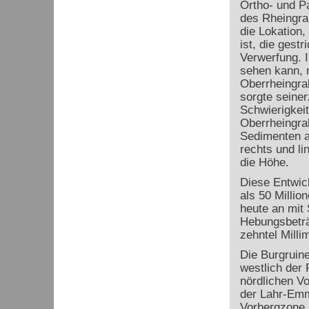
Ortho- und P
des Rheingra
die Lokation,
ist, die gest
Verwerfung. I
sehen kann, 
Oberrheingra
sorgte seiner
Schwierigkei
Oberrheingra
Sedimenten a
rechts und l
die Höhe.
Diese Entwic
als 50 Millio
heute an mit
Hebungsbetr
zehntel Milli
Die Burgruine
westlich der
nördlichen V
der Lahr-Em
Vorbergzone,