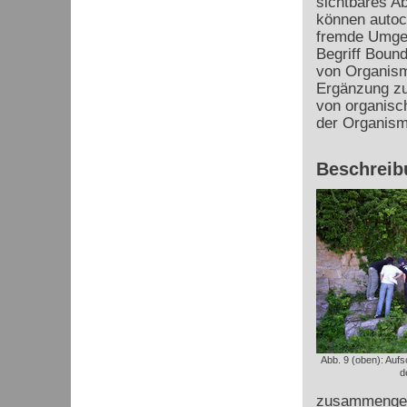
sichtbares A
können autoch
fremde Umge
Begriff Bound
von Organisme
Ergänzung zu
von organisc
der Organis
Beschreib
Abb. 9 (oben): Aufs
d
zusammengesc