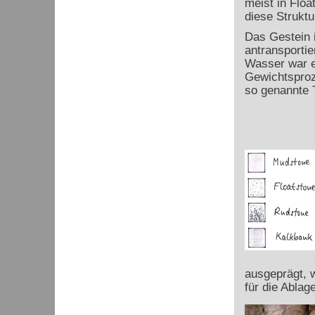
meist in Flo
diese Struktu
Das Gestein i
antransportie
Wasser war e
Gewichtsproz
so genannte 
ausgeprägt, w
für die Ablag