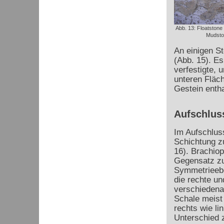
Abb. 13: Floatstone 
Mudsto
An einigen S
(Abb. 15). E
verfestigte, 
unteren Fläc
Gestein entha
Aufschluss
Im Aufschluss
Schichtung z
16). Brachio
Gegensatz zu 
Symmetrieebe
die rechte un
verschiedena
Schale meist 
rechts wie li
Unterschied 