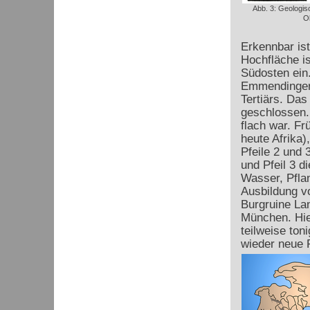
Abb. 3: Geologis
O
Erkennbar is
Hochfläche is
Südosten ein.
Emmendinger 
Tertiärs. Da
geschlossen.
flach war. Fr
heute Afrika)
Pfeile 2 und 
und Pfeil 3 d
Wasser, Pfla
Ausbildung vo
Burgruine La
München. Hie
teilweise ton
wieder neue P