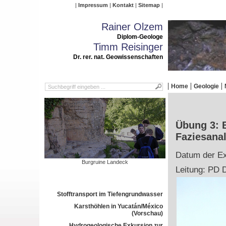
Impressum
Kontakt
Sitemap
Rainer Olzem
Diplom-Geologe
Timm Reisinger
Dr. rer. nat. Geowissenschaften
Home
Geologie
Übung 3: 
Faziesana
Datum der Ex
Burgruine Landeck
Leitung: PD D
Stofftransport im Tiefengrundwasser
Karsthöhlen in Yucatán/México
(Vorschau)
Hydrogeologische Exkursion zur