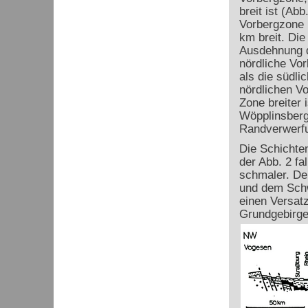
breit ist (Ab
Vorbergzone 
km breit. Die
Ausdehnung d
nördliche Vor
als die südli
nördlichen Vo
Zone breiter 
Wöpplinsberg
Randverwerfu
Die Schichten
der Abb. 2 fa
schmaler. De
und dem Schw
einen Versatz
Grundgebirge