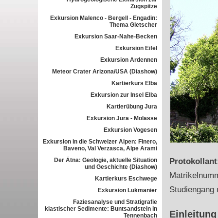
Zugspitze
Exkursion Malenco - Bergell - Engadin:
Thema Gletscher
Exkursion Saar-Nahe-Becken
Exkursion Eifel
Exkursion Ardennen
Meteor Crater Arizona/USA (Diashow)
Kartierkurs Elba
Exkursion zur Insel Elba
Kartierübung Jura
Exkursion Jura - Molasse
Exkursion Vogesen
Exkursion in die Schweizer Alpen: Finero,
Baveno, Val Verzasca, Alpe Arami
Der Ätna: Geologie, aktuelle Situation
Protokollan
und Geschichte (Diashow)
Matrikelnum
Kartierkurs Eschwege
Studiengang 
Exkursion Lukmanier
Faziesanalyse und Stratigrafie
klastischer Sedimente: Buntsandstein in
Einleitung
Tennenbach