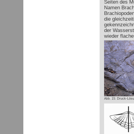
Seiten des M
Namen Brachi
Brachiopoden-
die gleichzei
gekennzeichne
der Wassersta
wieder flache
Abb. 15: Druck-Lösu