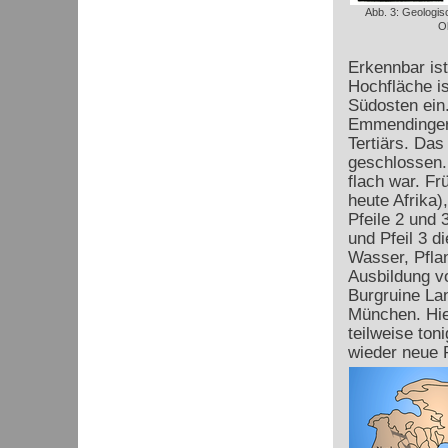
Abb. 3: Geologis
O
Erkennbar is
Hochfläche is
Südosten ein.
Emmendinger 
Tertiärs. Da
geschlossen.
flach war. Fr
heute Afrika)
Pfeile 2 und 
und Pfeil 3 d
Wasser, Pfla
Ausbildung vo
Burgruine La
München. Hie
teilweise ton
wieder neue P