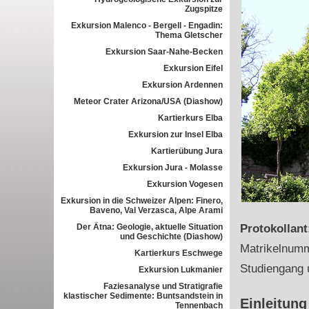
Zugspitze
Exkursion Malenco - Bergell - Engadin:
Thema Gletscher
Exkursion Saar-Nahe-Becken
Exkursion Eifel
Exkursion Ardennen
Meteor Crater Arizona/USA (Diashow)
Kartierkurs Elba
Exkursion zur Insel Elba
Kartierübung Jura
Exkursion Jura - Molasse
Exkursion Vogesen
Exkursion in die Schweizer Alpen: Finero,
Baveno, Val Verzasca, Alpe Arami
Der Ätna: Geologie, aktuelle Situation
Protokollan
und Geschichte (Diashow)
Matrikelnum
Kartierkurs Eschwege
Studiengang 
Exkursion Lukmanier
Faziesanalyse und Stratigrafie
klastischer Sedimente: Buntsandstein in
Einleitung
Tennenbach