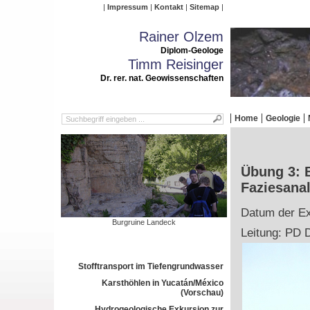
Impressum
Kontakt
Sitemap
Rainer Olzem
Diplom-Geologe
Timm Reisinger
Dr. rer. nat. Geowissenschaften
Home
Geologie
Übung 3: 
Faziesana
Datum der Ex
Burgruine Landeck
Leitung: PD D
Stofftransport im Tiefengrundwasser
Karsthöhlen in Yucatán/México
(Vorschau)
Hydrogeologische Exkursion zur