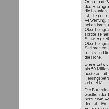
Ortho- und P
des Rheingra
die Lokation,
ist, die gest
Verwerfung. I
sehen kann, 
Oberrheingra
sorgte seiner
Schwierigkei
Oberrheingra
Sedimenten a
rechts und l
die Höhe.
Diese Entwic
als 50 Millio
heute an mit
Hebungsbetr
zehntel Milli
Die Burgruine
westlich der
nördlichen V
der Lahr-Em
Vorbergzone,