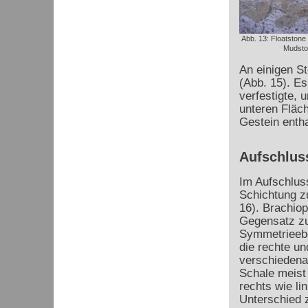
Abb. 13: Floatstone 
Mudsto
An einigen S
(Abb. 15). E
verfestigte, 
unteren Fläc
Gestein entha
Aufschluss
Im Aufschluss
Schichtung z
16). Brachio
Gegensatz zu 
Symmetrieebe
die rechte un
verschiedena
Schale meist 
rechts wie li
Unterschied 