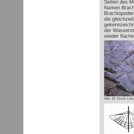
Seiten des M
Namen Brachi
Brachiopoden-
die gleichzei
gekennzeichne
der Wassersta
wieder flache
Abb. 15: Druck-Lösu