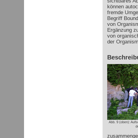
sichtbares A
können autoch
fremde Umge
Begriff Bound
von Organisme
Ergänzung zu
von organisc
der Organis
Beschreib
Abb. 9 (oben): Aufs
d
zusammengesc