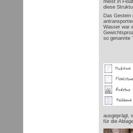
meist in Flo
diese Struktu
Das Gestein i
antransportie
Wasser war e
Gewichtsproz
so genannte 
ausgeprägt, w
für die Ablag