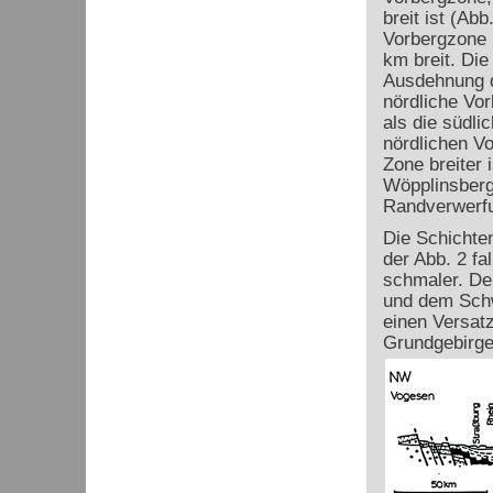
breit ist (Ab
Vorbergzone 
km breit. Die
Ausdehnung d
nördliche Vor
als die südli
nördlichen Vo
Zone breiter 
Wöpplinsberg
Randverwerfu
Die Schichten
der Abb. 2 fa
schmaler. De
und dem Schw
einen Versatz
Grundgebirge