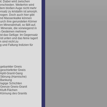
ht. Dabei wird zwischen
nterschieden. Weiterhin wird
it dem bloßen Auge nicht mehr
satz zu kristallin ist amorph.
omogen. Doch auch hier gibt
 und Massenkalke können
urch ihre gerundeten Körner
Mineralinhalt, so fällt auf,
. Minerale, die vorwiegend in
ten Gesteinen mehrere
ist das Gefüge: Im Gegensatz
ist unten und das feine lagert
 sind nicht zu
g und Faltung Indizien für
 gebankter Gneis
 geschieferter Gneis
 Aplit-Granit-Gang
 Störung (Harnische)
 Bankung
 lagige Schichten
 Grenze Gneis-Granit
 Kluft-Flächen
 Körnung des Granits