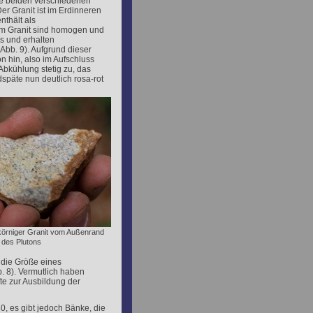
Die beiden verschiedenen
er Granit ist im Erdinneren
nthält als
im Granit sind homogen und
s und erhalten
Abb. 9). Aufgrund dieser
on hin, also im Aufschluss
bkühlung stetig zu, das
ldspäte nun deutlich rosa-rot
inkörniger Granit vom Außenrand
des Plutons
 die Größe eines
. 8). Vermutlich haben
e zur Ausbildung der
0, es gibt jedoch Bänke, die