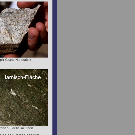
Aplit-Granit-Handstück
rnisch-Fläche im Gneis