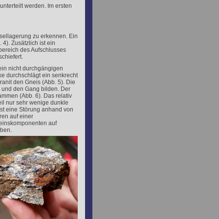
nterteilt werden. Im ersten
sellagerung zu erkennen. Ein
4). Zusätzlich ist ein
bereich des Aufschlusses
chiefert.
tein nicht durchgängigen
ke durchschlägt ein senkrecht
anit den Gneis (Abb. 5). Die
n und den Gang bilden. Der
ammen (Abb. 6). Das relativ
eil nur sehr wenige dunkle
st eine Störung anhand von
en auf einer
steinskomponenten auf
aben.