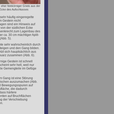
 eher feinkörniger Gneis aus der
 Ecke des Aufschlusses
 sehr häufig eingeregelte
im Gestein nicht
gen sind ein Hinweis auf
 von der südlichen Ecke
 senkrecht zum Lagenbau des
er ca. 30 cm mächtiger Aplit-
(Abb. 5).
nte sehr wahrscheinlich durch
steigen und den Gang bilden.
etzt sich hauptsächlich aus
uarz zusammen (Abb. 6).
rnige Gestein ist schnell
heint sehr hell, weil nur
le Gemengteile im Gefüge
m Gang ist eine Störung
ischen auszumachen (Abb.
nd Bewegungsspuren auf
fläche, die dadurch
dass härtere
nten auf Bruchflächen
ng der Verschiebung
en.