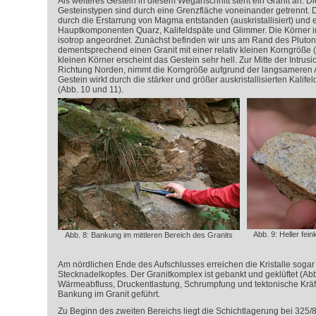
Als weiteres Gestein in diesem Weganschnitt steht ein Granit an. 
Gesteinstypen sind durch eine Grenzfläche voneinander getrennt. D
durch die Erstarrung von Magma entstanden (auskristallisiert) und e
Hauptkomponenten Quarz, Kalifeldspäte und Glimmer. Die Körner 
isotrop angeordnet. Zunächst befinden wir uns am Rand des Pluton
dementsprechend einen Granit mit einer relativ kleinen Korngröße (
kleinen Körner erscheint das Gestein sehr hell. Zur Mitte der Intrusi
Richtung Norden, nimmt die Korngröße aufgrund der langsameren A
Gestein wirkt durch die stärker und größer auskristallisierten Kalife
(Abb. 10 und 11).
Abb. 9: Heller fe
Abb. 8: Bankung im mittleren Bereich des Granits
Am nördlichen Ende des Aufschlusses erreichen die Kristalle sogar
Stecknadelkopfes. Der Granitkomplex ist gebankt und geklüftet (Abb
Wärmeabfluss, Druckentlastung, Schrumpfung und tektonische Kräft
Bankung im Granit geführt.
Zu Beginn des zweiten Bereichs liegt die Schichtlagerung bei 325/8