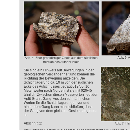
Abb. 6: 
Abb. 4: Eher grobkörniger Gneis aus dem südlichen
Bereich des Aufschlusses
Sie sind ein Hinweis auf Bewegungen in der
geologischen Vergangenheit und können die
Richtung der Bewegung anzeigen. Die
Schichtlagerung ca. 10 m von der südlichen
Ecke des Aufschlusses beträgt 019/50, 10
Meter weiter nach Norden ist sie mit 020/45
ähnlich. Zwischen diesen Messwerten liegt der
Aplit-Granit-Gang. Aus den sehr ähnlichen
Werten für die Schichtlagerungen vor und
hinter dem Gang kann man schließen, dass
der Gang von dem gleichen Gestein umgeben
ist.
Abschnitt 2:
Abb. 7: Ha