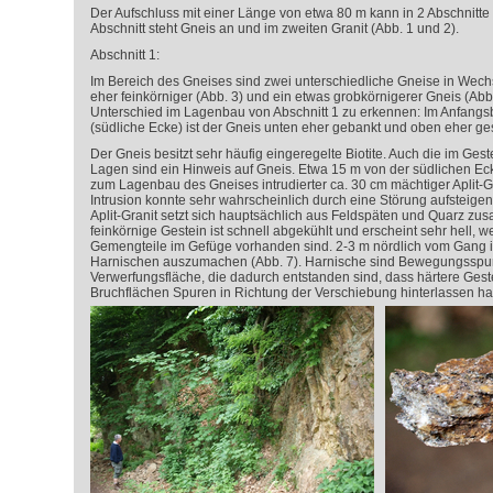
Der Aufschluss mit einer Länge von etwa 80 m kann in 2 Abschnitte u
Abschnitt steht Gneis an und im zweiten Granit (Abb. 1 und 2).
Abschnitt 1:
Im Bereich des Gneises sind zwei unterschiedliche Gneise in Wech
eher feinkörniger (Abb. 3) und ein etwas grobkörnigerer Gneis (Abb. 
Unterschied im Lagenbau von Abschnitt 1 zu erkennen: Im Anfangs
(südliche Ecke) ist der Gneis unten eher gebankt und oben eher ges
Der Gneis besitzt sehr häufig eingeregelte Biotite. Auch die im Ges
Lagen sind ein Hinweis auf Gneis. Etwa 15 m von der südlichen Ec
zum Lagenbau des Gneises intrudierter ca. 30 cm mächtiger Aplit-Gr
Intrusion konnte sehr wahrscheinlich durch eine Störung aufsteige
Aplit-Granit setzt sich hauptsächlich aus Feldspäten und Quarz zus
feinkörnige Gestein ist schnell abgekühlt und erscheint sehr hell, w
Gemengteile im Gefüge vorhanden sind. 2-3 m nördlich vom Gang i
Harnischen auszumachen (Abb. 7). Harnische sind Bewegungsspur
Verwerfungsfläche, die dadurch entstanden sind, dass härtere Ge
Bruchflächen Spuren in Richtung der Verschiebung hinterlassen h