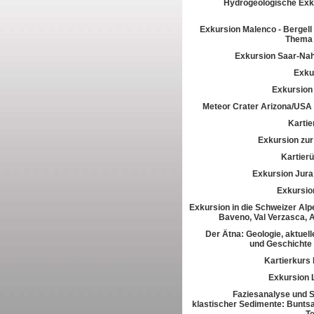
Hydrogeologische Exk
Exkursion Malenco - Bergell 
Thema 
Exkursion Saar-Na
Exkur
Exkursion
Meteor Crater Arizona/USA
Kartie
Exkursion zur 
Kartier
Exkursion Jura
Exkursio
Exkursion in die Schweizer Alpe
Baveno, Val Verzasca, 
Der Ätna: Geologie, aktuell
und Geschichte
Kartierkurs
Exkursion 
Faziesanalyse und St
klastischer Sedimente: Buntsa