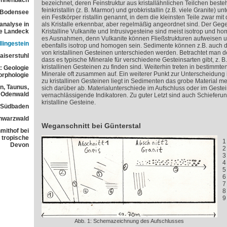
ennenbach
bezeichnet, deren Feinstruktur aus kristallähnlichen Teilchen beste
feinkristallin (z. B. Marmor) und grobkristallin (z.B. viele Granite) u
 Bodensee
ein Festkörper ristallin genannt, in dem die kleinsten Teile zwar m
analyse in
als Kristalle erkennbar, aber regelmäßig angeordnet sind. Der Gegen
ne Landeck
Kristalline Vulkanite und Intrusivgesteine sind meist isotrop und h
es Ausnahmen, denn Vulkanite können Fließstrukturen aufweisen
lingestein
ebenfalls isotrop und homogen sein. Sedimente können z.B. auch d
von kristallinen Gesteinen unterschieden werden. Betrachtet man den 
aiserstuhl
dass es typische Minerale für verschiedene Gesteinsarten gibt, z. B
kristallinen Gesteinen zu finden sind. Weiterhin treten in bestimm
: Geologie
Minerale oft zusammen auf. Ein weiterer Punkt zur Unterscheidung 
orphologie
zu kristallinen Gesteinen liegt in Sedimenten das grobe Material me
n, Taunus,
sich darüber ab. Materialunterschiede im Aufschluss oder im Gestein
Odenwald
vernachlässigende Indikatoren. Zu guter Letzt sind auch Schieferun
kristalline Gesteine.
n Südbaden
chwarzwald
Weganschnitt bei Günterstal
mithof bei
 tropische
1
Devon
2
3
4
5
6
7
8
9
Abb. 1: Schemazeichnung des Aufschlusses