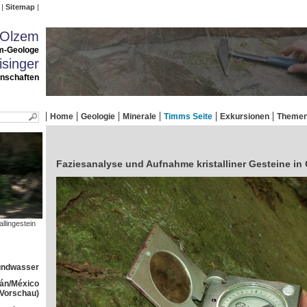
Sitemap
 Olzem
m-Geologe
singer
enschaften
Home
Geologie
Minerale
Timms Seite
Exkursionen
Theme
Faziesanalyse und Aufnahme kristalliner Gesteine in
llingestein
rundwasser
tán/México
(Vorschau)