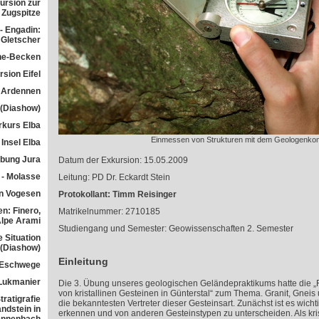
ursion zur
Zugspitze
- Engadin:
Gletscher
he-Becken
sion Eifel
 Ardennen
 (Diashow)
rkurs Elba
Einmessen von Strukturen mit dem Geologenk
Insel Elba
übung Jura
Datum der Exkursion: 15.05.2009
 - Molasse
Leitung: PD Dr. Eckardt Stein
n Vogesen
Protokollant: Timm Reisinger
n: Finero,
Matrikelnummer: 2710185
Alpe Arami
Studiengang und Semester: Geowissenschaften 2. Semester
e Situation
 (Diashow)
Einleitung
 Eschwege
Lukmanier
Die 3. Übung unseres geologischen Geländepraktikums hatte die 
von kristallinen Gesteinen in Günterstal“ zum Thema. Granit, Gneis u
ratigrafie
die bekanntesten Vertreter dieser Gesteinsart. Zunächst ist es wichti
ndstein in
erkennen und von anderen Gesteinstypen zu unterscheiden. Als kri