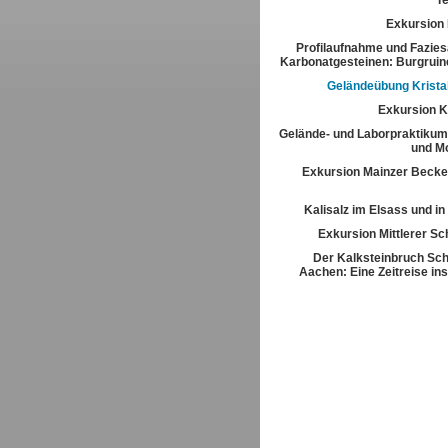
T
Exkursion
Profilaufnahme und Fazies
Karbonatgesteinen: Burgrui
Geländeübung Kristal
Exkursion K
Gelände- und Laborpraktikum
und M
Exkursion Mainzer Becke
Kalisalz im Elsass und i
Exkursion Mittlerer S
Der Kalksteinbruch Sch
Aachen: Eine Zeitreise ins