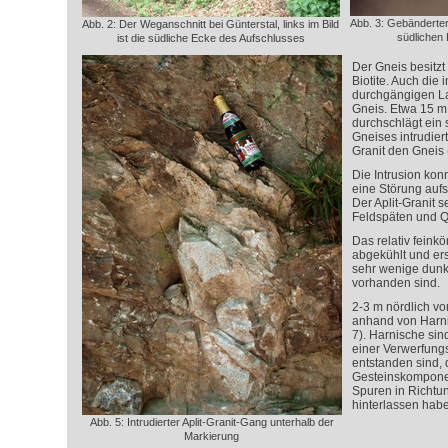
Abb. 3: Gebänderter
Abb. 2: Der Weganschnitt bei Günterstal, links im Bild
südlichen
ist die südliche Ecke des Aufschlusses
Der Gneis besitzt
Biotite. Auch die 
durchgängigen La
Gneis. Etwa 15 m
durchschlägt ein
Gneises intrudiert
Granit den Gneis 
Die Intrusion kon
eine Störung auf
Der Aplit-Granit s
Feldspäten und Q
Das relativ feinkö
abgekühlt und ersc
sehr wenige dunk
vorhanden sind.
2-3 m nördlich vo
anhand von Harn
7). Harnische si
einer Verwerfungs
entstanden sind, 
Gesteinskompone
Spuren in Richtu
hinterlassen hab
Abb. 5: Intrudierter Aplit-Granit-Gang unterhalb der
Markierung