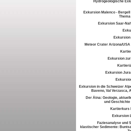
Hydrogeologische Exk
Exkursion Malenco - Bergell 
Thema 
Exkursion Saar-Na
Exkur
Exkursion
Meteor Crater Arizona/USA
Kartie
Exkursion zur 
Kartier
Exkursion Jura
Exkursio
Exkursion in die Schweizer Alpe
Baveno, Val Verzasca, 
Der Ätna: Geologie, aktuell
und Geschichte
Kartierkurs
Exkursion 
Faziesanalyse und St
klastischer Sedimente: Buntsa