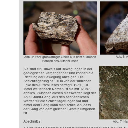
Abb. 6: 
Abb. 4: Eher grobkörniger Gneis aus dem südlichen
Bereich des Aufschlusses
Sie sind ein Hinweis auf Bewegungen in der
geologischen Vergangenheit und können die
Richtung der Bewegung anzeigen. Die
Schichtlagerung ca. 10 m von der südlichen
Ecke des Aufschlusses beträgt 019/50, 10
Meter weiter nach Norden ist sie mit 020/45
ähnlich. Zwischen diesen Messwerten liegt der
Aplit-Granit-Gang. Aus den sehr ähnlichen
Werten für die Schichtlagerungen vor und
hinter dem Gang kann man schließen, dass
der Gang von dem gleichen Gestein umgeben
ist.
Abschnitt 2:
Abb. 7: Ha