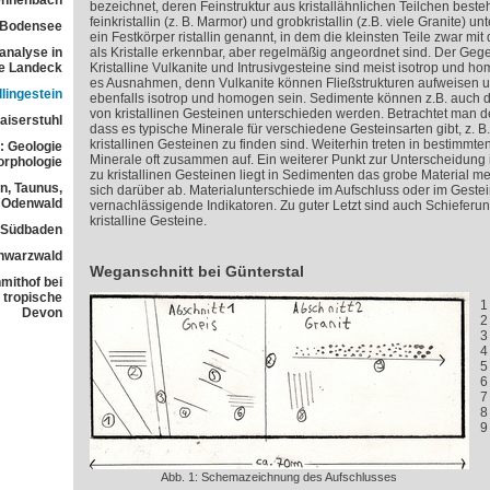
ennenbach
bezeichnet, deren Feinstruktur aus kristallähnlichen Teilchen beste
feinkristallin (z. B. Marmor) und grobkristallin (z.B. viele Granite) u
 Bodensee
ein Festkörper ristallin genannt, in dem die kleinsten Teile zwar m
analyse in
als Kristalle erkennbar, aber regelmäßig angeordnet sind. Der Gegen
ne Landeck
Kristalline Vulkanite und Intrusivgesteine sind meist isotrop und h
es Ausnahmen, denn Vulkanite können Fließstrukturen aufweisen
lingestein
ebenfalls isotrop und homogen sein. Sedimente können z.B. auch d
von kristallinen Gesteinen unterschieden werden. Betrachtet man den 
aiserstuhl
dass es typische Minerale für verschiedene Gesteinsarten gibt, z. B
kristallinen Gesteinen zu finden sind. Weiterhin treten in bestimm
: Geologie
Minerale oft zusammen auf. Ein weiterer Punkt zur Unterscheidung 
orphologie
zu kristallinen Gesteinen liegt in Sedimenten das grobe Material me
n, Taunus,
sich darüber ab. Materialunterschiede im Aufschluss oder im Gestein
Odenwald
vernachlässigende Indikatoren. Zu guter Letzt sind auch Schieferun
kristalline Gesteine.
n Südbaden
chwarzwald
Weganschnitt bei Günterstal
mithof bei
 tropische
1
Devon
2
3
4
5
6
7
8
9
Abb. 1: Schemazeichnung des Aufschlusses