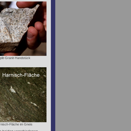
Aplit-Granit-Handstück
rnisch-Fläche im Gneis