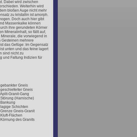
ht. Dabei wird zwischen
nterschieden. Weiterhin wird
it dem bloßen Auge nicht mehr
satz zu kristallin ist amorph.
omogen. Doch auch hier gibt
 und Massenkalke können
urch ihre gerundeten Körner
Mineralinhalt, so fällt auf,
. Minerale, die vorwiegend in
ten Gesteinen mehrere
ist das Gefüge: Im Gegensatz
ist unten und das feine lagert
 sind nicht zu
g und Faltung Indizien für
 gebankter Gneis
 geschieferter Gneis
 Aplit-Granit-Gang
 Störung (Harnische)
 Bankung
 lagige Schichten
 Grenze Gneis-Granit
 Kluft-Flächen
 Körnung des Granits