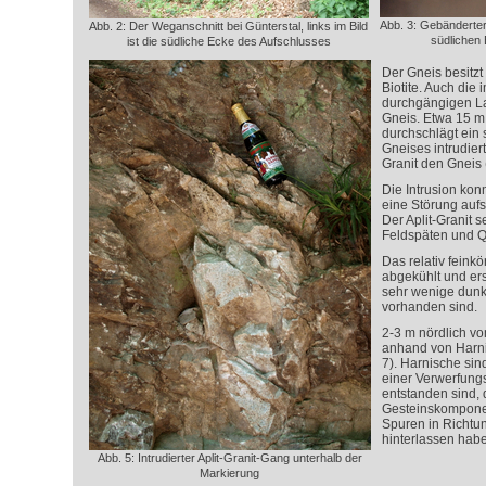
Abb. 3: Gebänderter
Abb. 2: Der Weganschnitt bei Günterstal, links im Bild
südlichen
ist die südliche Ecke des Aufschlusses
Der Gneis besitzt
Biotite. Auch die 
durchgängigen La
Gneis. Etwa 15 m
durchschlägt ein
Gneises intrudiert
Granit den Gneis 
Die Intrusion kon
eine Störung auf
Der Aplit-Granit s
Feldspäten und Q
Das relativ feinkö
abgekühlt und ersc
sehr wenige dunk
vorhanden sind.
2-3 m nördlich vo
anhand von Harn
7). Harnische si
einer Verwerfungs
entstanden sind, 
Gesteinskompone
Spuren in Richtu
hinterlassen hab
Abb. 5: Intrudierter Aplit-Granit-Gang unterhalb der
Markierung