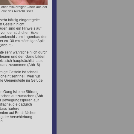
 eher feinkörniger Gneis aus der
 Ecke des Aufschlusses
 sehr häufig eingeregelte
im Gestein nicht
gen sind ein Hinweis auf
 von der südlichen Ecke
 senkrecht zum Lagenbau des
er ca. 30 cm mächtiger Aplit-
(Abb. 5).
nte sehr wahrscheinlich durch
steigen und den Gang bilden.
etzt sich hauptsächlich aus
uarz zusammen (Abb. 6).
rnige Gestein ist schnell
heint sehr hell, weil nur
le Gemengteile im Gefüge
m Gang ist eine Störung
ischen auszumachen (Abb.
nd Bewegungsspuren auf
fläche, die dadurch
dass härtere
nten auf Bruchflächen
ng der Verschiebung
en.