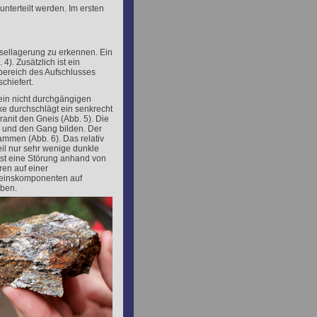
nterteilt werden. Im ersten
sellagerung zu erkennen. Ein
4). Zusätzlich ist ein
bereich des Aufschlusses
chiefert.
tein nicht durchgängigen
ke durchschlägt ein senkrecht
anit den Gneis (Abb. 5). Die
n und den Gang bilden. Der
ammen (Abb. 6). Das relativ
eil nur sehr wenige dunkle
st eine Störung anhand von
en auf einer
steinskomponenten auf
aben.