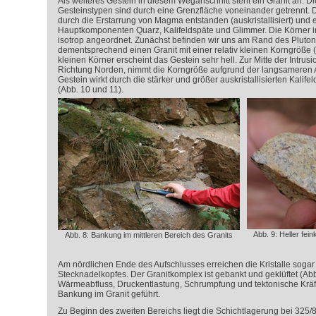
Als weiteres Gestein in diesem Weganschnitt steht ein Granit an. 
Gesteinstypen sind durch eine Grenzfläche voneinander getrennt. D
durch die Erstarrung von Magma entstanden (auskristallisiert) und e
Hauptkomponenten Quarz, Kalifeldspäte und Glimmer. Die Körner 
isotrop angeordnet. Zunächst befinden wir uns am Rand des Pluton
dementsprechend einen Granit mit einer relativ kleinen Korngröße (
kleinen Körner erscheint das Gestein sehr hell. Zur Mitte der Intrusi
Richtung Norden, nimmt die Korngröße aufgrund der langsameren A
Gestein wirkt durch die stärker und größer auskristallisierten Kalife
(Abb. 10 und 11).
Abb. 9: Heller fe
Abb. 8: Bankung im mittleren Bereich des Granits
Am nördlichen Ende des Aufschlusses erreichen die Kristalle sogar
Stecknadelkopfes. Der Granitkomplex ist gebankt und geklüftet (Abb
Wärmeabfluss, Druckentlastung, Schrumpfung und tektonische Kräft
Bankung im Granit geführt.
Zu Beginn des zweiten Bereichs liegt die Schichtlagerung bei 325/8