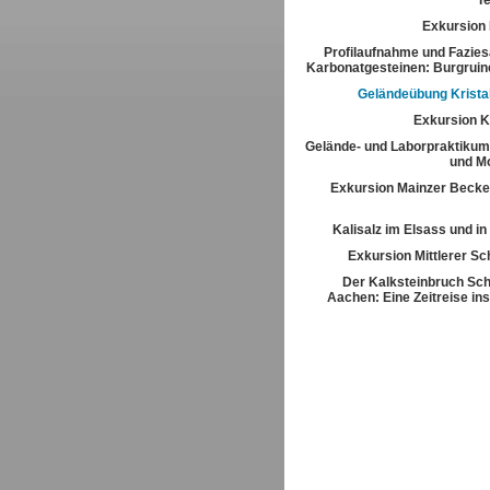
T
Exkursion
Profilaufnahme und Fazies
Karbonatgesteinen: Burgrui
Geländeübung Kristal
Exkursion K
Gelände- und Laborpraktikum
und M
Exkursion Mainzer Becke
Kalisalz im Elsass und i
Exkursion Mittlerer S
Der Kalksteinbruch Sch
Aachen: Eine Zeitreise ins