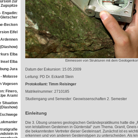
ursion zur
Zugspitze
- Engadin:
Gletscher
he-Becken
sion Eifel
 Ardennen
 (Diashow)
rkurs Elba
Einmessen von Strukturen mit dem Geologenk
Insel Elba
übung Jura
Datum der Exkursion: 15.05.2009
 - Molasse
Leitung: PD Dr. Eckardt Stein
n Vogesen
Protokollant: Timm Reisinger
n: Finero,
Matrikelnummer: 2710185
Alpe Arami
Studiengang und Semester: Geowissenschaften 2. Semester
e Situation
 (Diashow)
Einleitung
 Eschwege
Lukmanier
Die 3. Übung unseres geologischen Geländepraktikums hatte die 
von kristallinen Gesteinen in Günterstal“ zum Thema. Granit, Gneis u
ratigrafie
die bekanntesten Vertreter dieser Gesteinsart. Zunächst ist es wichti
ndstein in
erkennen und von anderen Gesteinstypen zu unterscheiden. Als kri