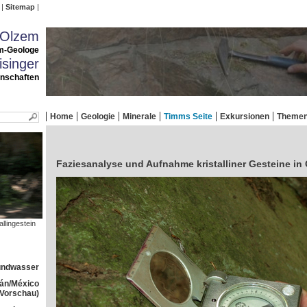
Sitemap
 Olzem
m-Geologe
singer
enschaften
Home
Geologie
Minerale
Timms Seite
Exkursionen
Theme
Faziesanalyse und Aufnahme kristalliner Gesteine in
llingestein
rundwasser
tán/México
(Vorschau)