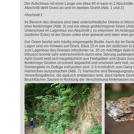
Der Aufschluss mit einer Länge von etwa 80 m kann in 2 Abschnitte u
Abschnitt steht Gneis an und im zweiten Granit (Abb. 1 und 2).
Abschnitt 1:
Im Bereich des Gneises sind zwei unterschiedliche Gneise in Wech
eher feinkörniger (Abb. 3) und ein etwas grobkörnigerer Gneis (Abb. 
Unterschied im Lagenbau von Abschnitt 1 zu erkennen: Im Anfangs
(südliche Ecke) ist der Gneis unten eher gebankt und oben eher ges
Der Gneis besitzt sehr häufig eingeregelte Biotite. Auch die im Ges
Lagen sind ein Hinweis auf Gneis. Etwa 15 m von der südlichen Ec
zum Lagenbau des Gneises intrudierter ca. 30 cm mächtiger Aplit-Gr
Intrusion konnte sehr wahrscheinlich durch eine Störung aufsteige
Aplit-Granit setzt sich hauptsächlich aus Feldspäten und Quarz zus
feinkörnige Gestein ist schnell abgekühlt und erscheint sehr hell, w
Gemengteile im Gefüge vorhanden sind. 2-3 m nördlich vom Gang i
Harnischen auszumachen (Abb. 7). Harnische sind Bewegungsspur
Verwerfungsfläche, die dadurch entstanden sind, dass härtere Ge
Bruchflächen Spuren in Richtung der Verschiebung hinterlassen h