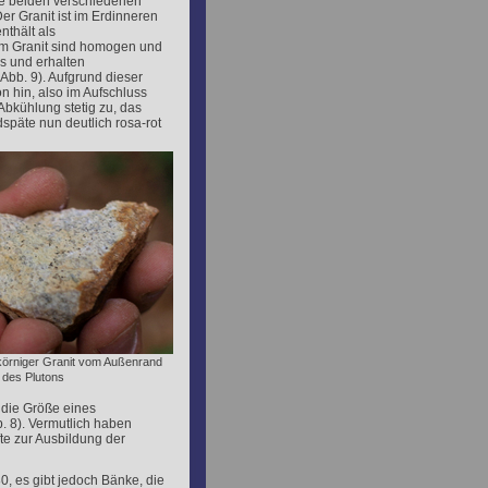
Die beiden verschiedenen
er Granit ist im Erdinneren
nthält als
im Granit sind homogen und
s und erhalten
Abb. 9). Aufgrund dieser
on hin, also im Aufschluss
bkühlung stetig zu, das
ldspäte nun deutlich rosa-rot
inkörniger Granit vom Außenrand
des Plutons
 die Größe eines
. 8). Vermutlich haben
e zur Ausbildung der
0, es gibt jedoch Bänke, die