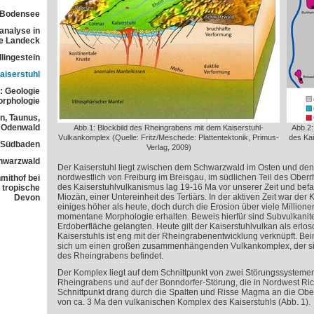
 Bodensee
analyse in
ne Landeck
lingestein
aiserstuhl
: Geologie
orphologie
n, Taunus,
Odenwald
Abb.1: Blockbild des Rheingrabens mit dem Kaiserstuhl-
Abb.2:
Vulkankomplex (Quelle: Fritz/Meschede: Plattentektonik, Primus-
des Kai
n Südbaden
Verlag, 2009)
chwarzwald
Der Kaiserstuhl liegt zwischen dem Schwarzwald im Osten und de
nordwestlich von Freiburg im Breisgau, im südlichen Teil des Oberr
mithof bei
des Kaiserstuhlvulkanismus lag 19-16 Ma vor unserer Zeit und be
 tropische
Miozän, einer Untereinheit des Tertiärs. In der aktiven Zeit war der 
Devon
einiges höher als heute, doch durch die Erosion über viele Millione
momentane Morphologie erhalten. Beweis hierfür sind Subvulkanite
Erdoberfläche gelangten. Heute gilt der Kaiserstuhlvulkan als erlo
Kaiserstuhls ist eng mit der Rheingrabenentwicklung verknüpft. Bei
sich um einen großen zusammenhängenden Vulkankomplex, der si
des Rheingrabens befindet.
Der Komplex liegt auf dem Schnittpunkt von zwei Störungssystem
Rheingrabens und auf der Bonndorfer-Störung, die in Nordwest Rich
Schnittpunkt drang durch die Spalten und Risse Magma an die Ober
von ca. 3 Ma den vulkanischen Komplex des Kaiserstuhls (Abb. 1).