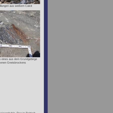
füllungen aus weißem Calcit
ss eines aus dem Grundgebirge
ssenen Gneisbrockens