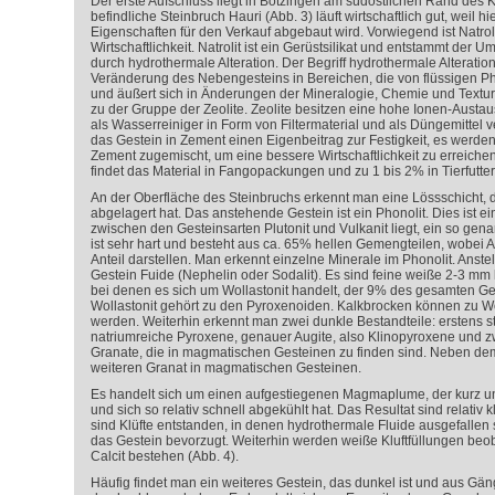
Der erste Aufschluss liegt in Bötzingen am südöstlichen Rand des Ka
befindliche Steinbruch Hauri (Abb. 3) läuft wirtschaftlich gut, weil hi
Eigenschaften für den Verkauf abgebaut wird. Vorwiegend ist Natrolit
Wirtschaftlichkeit. Natrolit ist ein Gerüstsilikat und entstammt der
durch hydrothermale Alteration. Der Begriff hydrothermale Alteratio
Veränderung des Nebengesteins in Bereichen, die von flüssigen P
und äußert sich in Änderungen der Mineralogie, Chemie und Textur 
zu der Gruppe der Zeolite. Zeolite besitzen eine hohe Ionen-Austa
als Wasserreiniger in Form von Filtermaterial und als Düngemittel ve
das Gestein in Zement einen Eigenbeitrag zur Festigkeit, es werd
Zement zugemischt, um eine bessere Wirtschaftlichkeit zu erreich
findet das Material in Fangopackungen und zu 1 bis 2% in Tierfutter
An der Oberfläche des Steinbruchs erkennt man eine Lössschicht, d
abgelagert hat. Das anstehende Gestein ist ein Phonolit. Dies ist ei
zwischen den Gesteinsarten Plutonit und Vulkanit liegt, ein so gena
ist sehr hart und besteht aus ca. 65% hellen Gemengteilen, wobei A
Anteil darstellen. Man erkennt einzelne Minerale im Phonolit. Anste
Gestein Fuide (Nephelin oder Sodalit). Es sind feine weiße 2-3 mm
bei denen es sich um Wollastonit handelt, der 9% des gesamten G
Wollastonit gehört zu den Pyroxenoiden. Kalkbrocken können zu W
werden. Weiterhin erkennt man zwei dunkle Bestandteile: erstens s
natriumreiche Pyroxene, genauer Augite, also Klinopyroxene und z
Granate, die in magmatischen Gesteinen zu finden sind. Neben dem
weiteren Granat in magmatischen Gesteinen.
Es handelt sich um einen aufgestiegenen Magmaplume, der kurz unte
und sich so relativ schnell abgekühlt hat. Das Resultat sind relativ k
sind Klüfte entstanden, in denen hydrothermale Fluide ausgefallen s
das Gestein bevorzugt. Weiterhin werden weiße Kluftfüllungen beo
Calcit bestehen (Abb. 4).
Häufig findet man ein weiteres Gestein, das dunkel ist und aus Gä