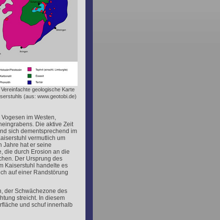
 Vereinfachte geologische Karte
serstuhls (aus: www.geotobi.de)
n Vogesen im Westen,
heingrabens. Die aktive Zeit
fand sich dementsprechend im
Kaiserstuhl vermutlich um
n Jahre hat er seine
, die durch Erosion an die
schen. Der Ursprung des
m Kaiserstuhl handelte es
ch auf einer Randstörung
en, der Schwächezone des
tung streicht. In diesem
fläche und schuf innerhalb