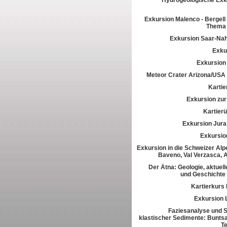
Hydrogeologische Exk
Exkursion Malenco - Bergell 
Thema 
Exkursion Saar-Na
Exkur
Exkursion
Meteor Crater Arizona/USA
Kartie
Exkursion zur 
Kartier
Exkursion Jura
Exkursio
Exkursion in die Schweizer Alpe
Baveno, Val Verzasca, 
Der Ätna: Geologie, aktuell
und Geschichte
Kartierkurs
Exkursion 
Faziesanalyse und St
klastischer Sedimente: Buntsa
T