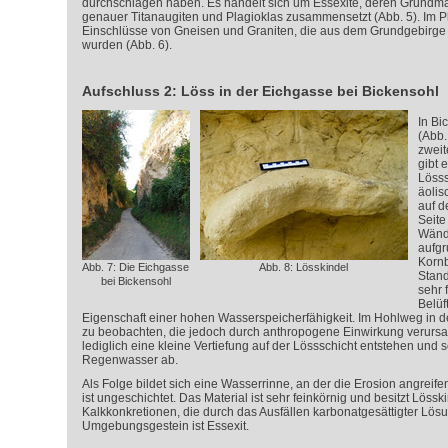
durchschlagen haben. Es handelt sich um Essexite, deren Grundm
genauer Titanaugiten und Plagioklas zusammensetzt (Abb. 5). Im P
Einschlüsse von Gneisen und Graniten, die aus dem Grundgebirge
wurden (Abb. 6).
Aufschluss 2: Löss in der Eichgasse bei Bickensohl
In Bi
(Abb.
zweit
gibt 
Lösss
äolis
auf 
Seite
Wänd
aufgr
Korn
Abb. 7: Die Eichgasse
Abb. 8: Lösskindel
Stand
bei Bickensohl
sehr 
Belüf
Eigenschaft einer hohen Wasserspeicherfähigkeit. Im Hohlweg in d
zu beobachten, die jedoch durch anthropogene Einwirkung verurs
lediglich eine kleine Vertiefung auf der Lössschicht entstehen und s
Regenwasser ab.
Als Folge bildet sich eine Wasserrinne, an der die Erosion angreife
ist ungeschichtet. Das Material ist sehr feinkörnig und besitzt Lössk
Kalkkonkretionen, die durch das Ausfällen karbonatgesättigter Lös
Umgebungsgestein ist Essexit.