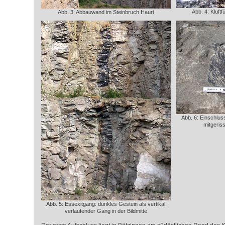
Abb. 4: Kluft
Abb. 3: Abbauwand im Steinbruch Hauri
Abb. 6: Einschlu
mitgeri
Abb. 5: Essexitgang: dunkles Gestein als vertikal
verlaufender Gang in der Bildmitte