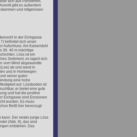
asse sich aus Pyroxenen,
honolit gibt es außerdem
 stammen und mitgerissen
ckensohl in der Eichgasse
 7) befindet sich unser
er Aufschluss. Am Kaiserstuhl
es 30- 40 m mächtige
chichten. Löss ist ein
ches Sediment, es lagert sich
der vom Wind abgewandte
 (Lee) ab und weist in
en und in Hohlwegen
und seiner guten
bindung eine hohe
festigkeit auf. Lössboden ist
fruchtbar, er bietet eine gute
tung und hat die positive
er Eichgasse sind Erosionen
acht wurden. Es muss
chon fließt hier bevorzugt
n kann. Der relativ junge Löss
indel (Abb. 8), das sind
ungen entstehen. Das