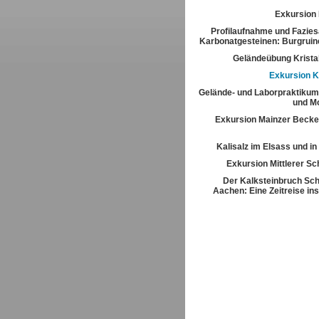
Exkursion
Profilaufnahme und Fazies
Karbonatgesteinen: Burgrui
Geländeübung Kristal
Exkursion K
Gelände- und Laborpraktikum
und M
Exkursion Mainzer Becke
Kalisalz im Elsass und i
Exkursion Mittlerer S
Der Kalksteinbruch Sch
Aachen: Eine Zeitreise ins