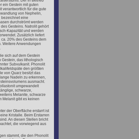
iserstuhls. Der in Betrieb
er ein Gestein mit guten
 verantwortlich für die gute
 Umwandlung von Nephelin,
n bezeichnet eine
hasen durchströmt werden
des Gesteins. Natrolit gehört
usch-Kapazität und werden
rwendet. Zusätzlich liefert
en ca. 20% des Gesteins dem
en. Weitere Anwendungen
.
ie sich auf dem Gestein
n Gestein, das lithologisch
nnter Subvulkanit. Phonolit
lkalifeldspäte den größten
lle von Quarz besitzt das
 lange Nadeln zu erkennen,
esteinsvolumens ausmacht.
ollastonit umgewandelt
tänglige, schwarze,
weitens Melanite, schwarze
 Melanit gibt es keinen
r der Oberfläche erstarrt ist
leine Kristalle. Beim Erstarren
ind. An diesen Stellen bricht
bachtet, die vorwiegend aus
ngen stammt, die den Phonolit