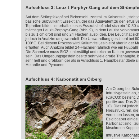
Aufschluss 3: Leuzit-Porphyr-Gang auf dem Strümpf
Auf dem Strümpfekopf bei Bickensohl, zentral im Kaiserstuhl, steht 
basische Subvulkanit Essexit an, der das Äquivalent zu den effusiv
Tephriten bildet. Innerhalb dieses Essexits befindet sich ein 10-30 
mächtiger Leuzit-Porphyr-Gang (Abb. 9), in dem Leuzite vorkommen
bis zu 1 cm groß sind und 24 Flächen ausbilden. Der Leucit hat sich
jedoch in Analzim umgewandelt. Die Umwandlung geschieht bei 80
100°C. Bei diesem Prozess wird Kalium frei, es bleibt aber in der Ma
erhalten. Auch Analzim bildet 24-Flächner (ähnlich wie ein Fußball)
Die Schmelze muss SiO
2
- untersättigt und reich an Kalium gewese
sein. Das Umgebungsgestein besitzt sehr viele große Titanaugite, i
sehr hell und grobkörniger als in Aufschluss 1. Hauptbestandteile s
Melanite und Pyroxene.
Aufschluss 4: Karbonatit am Orberg
Am Orberg bei Sche
Intrusivgestein an,
(CaCO
3
) besteht. D
positiv aus. Das Ges
10). Dies ist jedoc
Fließstrukturen, di
vermuten lassen, nu
Es gibt aber einige 
Karbonatit sind , z
kirschroten Koppite
Intrusive Karbonat