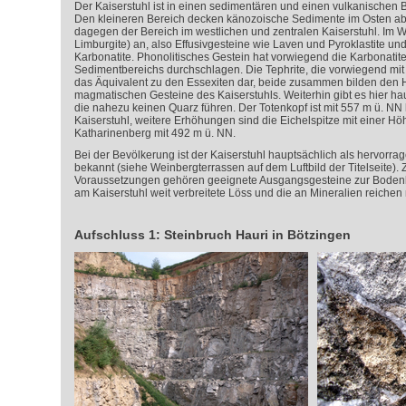
Der Kaiserstuhl ist in einen sedimentären und einen vulkanischen Ber
Den kleineren Bereich decken känozoische Sedimente im Osten ab. 
dagegen der Bereich im westlichen und zentralen Kaiserstuhl. Im We
Limburgite) an, also Effusivgesteine wie Laven und Pyroklastite und
Karbonatite. Phonolitisches Gestein hat vorwiegend die Karbonatite
Sedimentbereichs durchschlagen. Die Tephrite, die vorwiegend mit 
das Äquivalent zu den Essexiten dar, beide zusammen bilden den H
magmatischen Gesteine des Kaiserstuhls. Weiterhin gibt es hier hau
die nahezu keinen Quarz führen. Der Totenkopf ist mit 557 m ü. NN
Kaiserstuhl, weitere Erhöhungen sind die Eichelspitze mit einer H
Katharinenberg mit 492 m ü. NN.
Bei der Bevölkerung ist der Kaiserstuhl hauptsächlich als hervor
bekannt (siehe Weinbergterrassen auf dem Luftbild der Titelseite)
Voraussetzungen gehören geeignete Ausgangsgesteine zur Bodenb
am Kaiserstuhl weit verbreitete Löss und die an Mineralien reiche
Aufschluss 1: Steinbruch Hauri in Bötzingen