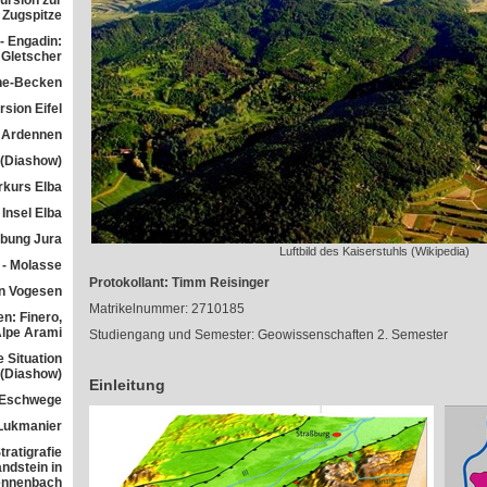
ursion zur
Zugspitze
- Engadin:
Gletscher
he-Becken
sion Eifel
 Ardennen
 (Diashow)
rkurs Elba
Insel Elba
übung Jura
Luftbild des Kaiserstuhls (Wikipedia)
 - Molasse
Protokollant: Timm Reisinger
n Vogesen
Matrikelnummer: 2710185
n: Finero,
Alpe Arami
Studiengang und Semester: Geowissenschaften 2. Semester
e Situation
 (Diashow)
Einleitung
 Eschwege
Lukmanier
ratigrafie
ndstein in
ennenbach