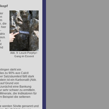
ekopf
der
en
cm
, die
 hier
-
trix
 aus.
n
st
ind
Abb. 9: Leuzit-Porphyr-
Gang im Essexit
lingen steht ein
 das zu 90% aus Calcit
er Salzsäuretest fällt stark
tein ist ein Karbonatit (Abb.
h auf Grund von
e zunächst eine Bankung
r sehr schwer zu ermitteln.
Minerale, die Indikatoren für
um Beispiel die seltenen
.
ite werden Sövite genannt und