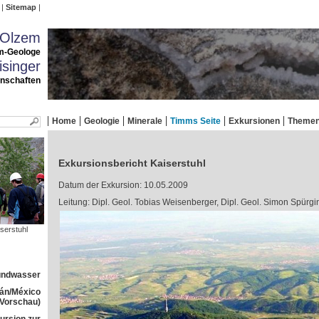
Sitemap
 Olzem
m-Geologe
singer
enschaften
Home
Geologie
Minerale
Timms Seite
Exkursionen
Theme
Exkursionsbericht Kaiserstuhl
Datum der Exkursion: 10.05.2009
Leitung: Dipl. Geol. Tobias Weisenberger, Dipl. Geol. Simon Spürgi
serstuhl
rundwasser
tán/México
(Vorschau)