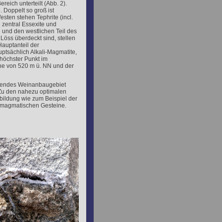
eich unterteilt (Abb. 2).
Doppelt so groß ist
sten stehen Tephrite (incl.
 zentral Essexite und
 und den westlichen Teil des
Löss überdeckt sind, stellen
auptanteil der
ptsächlich Alkali-Magmatite,
 höchster Punkt im
öhe von 520 m ü. NN und der
ragendes Weinanbaugebiet
. Zu den nahezu optimalen
ildung wie zum Beispiel der
n magmatischen Gesteine.