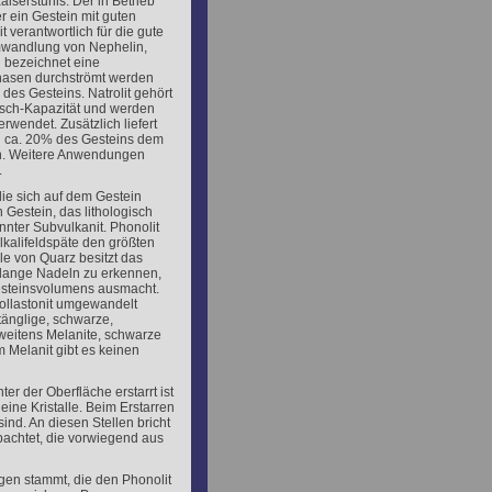
iserstuhls. Der in Betrieb
er ein Gestein mit guten
 verantwortlich für die gute
 Umwandlung von Nephelin,
n bezeichnet eine
hasen durchströmt werden
des Gesteins. Natrolit gehört
usch-Kapazität und werden
rwendet. Zusätzlich liefert
en ca. 20% des Gesteins dem
en. Weitere Anwendungen
.
ie sich auf dem Gestein
n Gestein, das lithologisch
nnter Subvulkanit. Phonolit
lkalifeldspäte den größten
lle von Quarz besitzt das
 lange Nadeln zu erkennen,
esteinsvolumens ausmacht.
ollastonit umgewandelt
tänglige, schwarze,
weitens Melanite, schwarze
 Melanit gibt es keinen
r der Oberfläche erstarrt ist
leine Kristalle. Beim Erstarren
ind. An diesen Stellen bricht
bachtet, die vorwiegend aus
ngen stammt, die den Phonolit