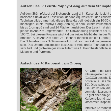
Aufschluss 3: Leuzit-Porphyr-Gang auf dem Strümpf
Auf dem Strümpfekopf bei Bickensohl, zentral im Kaiserstuhl, steht 
basische Subvulkanit Essexit an, der das Äquivalent zu den effusiv
Tephriten bildet. Innerhalb dieses Essexits befindet sich ein 10-30 
mächtiger Leuzit-Porphyr-Gang (Abb. 9), in dem Leuzite vorkommen
bis zu 1 cm groß sind und 24 Flächen ausbilden. Der Leucit hat sich
jedoch in Analzim umgewandelt. Die Umwandlung geschieht bei 80
100°C. Bei diesem Prozess wird Kalium frei, es bleibt aber in der Ma
erhalten. Auch Analzim bildet 24-Flächner (ähnlich wie ein Fußball)
Die Schmelze muss SiO
2
- untersättigt und reich an Kalium gewese
sein. Das Umgebungsgestein besitzt sehr viele große Titanaugite, i
sehr hell und grobkörniger als in Aufschluss 1. Hauptbestandteile s
Melanite und Pyroxene.
Aufschluss 4: Karbonatit am Orberg
Am Orberg bei Sche
Intrusivgestein an,
(CaCO
3
) besteht. D
positiv aus. Das Ges
10). Dies ist jedoc
Fließstrukturen, di
vermuten lassen, nu
Es gibt aber einige 
Karbonatit sind , z
kirschroten Koppite
Intrusive Karbonat