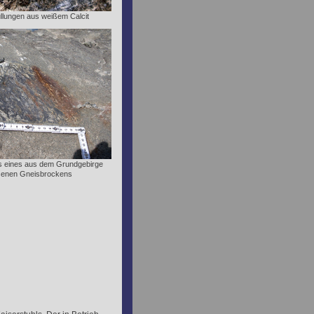
füllungen aus weißem Calcit
ss eines aus dem Grundgebirge
ssenen Gneisbrockens