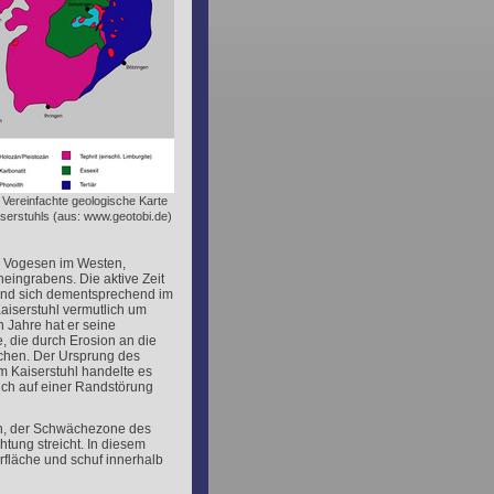
 Vereinfachte geologische Karte
serstuhls (aus: www.geotobi.de)
n Vogesen im Westen,
heingrabens. Die aktive Zeit
fand sich dementsprechend im
Kaiserstuhl vermutlich um
n Jahre hat er seine
, die durch Erosion an die
schen. Der Ursprung des
m Kaiserstuhl handelte es
ch auf einer Randstörung
en, der Schwächezone des
tung streicht. In diesem
fläche und schuf innerhalb