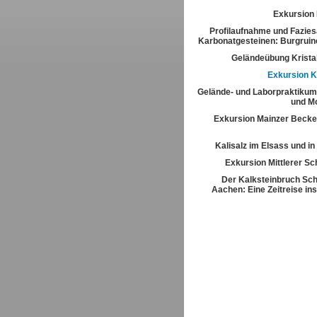
Exkursion
Profilaufnahme und Fazies
Karbonatgesteinen: Burgrui
Geländeübung Kristal
Exkursion K
Gelände- und Laborpraktikum
und M
Exkursion Mainzer Becke
Kalisalz im Elsass und i
Exkursion Mittlerer S
Der Kalksteinbruch Sch
Aachen: Eine Zeitreise ins