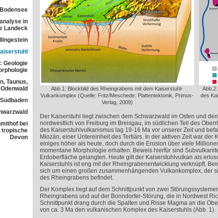
 Bodensee
analyse in
ne Landeck
lingestein
aiserstuhl
: Geologie
orphologie
n, Taunus,
Odenwald
Abb.1: Blockbild des Rheingrabens mit dem Kaiserstuhl-
Abb.2:
Vulkankomplex (Quelle: Fritz/Meschede: Plattentektonik, Primus-
des Kai
n Südbaden
Verlag, 2009)
chwarzwald
Der Kaiserstuhl liegt zwischen dem Schwarzwald im Osten und de
nordwestlich von Freiburg im Breisgau, im südlichen Teil des Oberr
mithof bei
des Kaiserstuhlvulkanismus lag 19-16 Ma vor unserer Zeit und be
 tropische
Miozän, einer Untereinheit des Tertiärs. In der aktiven Zeit war der 
Devon
einiges höher als heute, doch durch die Erosion über viele Millione
momentane Morphologie erhalten. Beweis hierfür sind Subvulkanite
Erdoberfläche gelangten. Heute gilt der Kaiserstuhlvulkan als erlo
Kaiserstuhls ist eng mit der Rheingrabenentwicklung verknüpft. Bei
sich um einen großen zusammenhängenden Vulkankomplex, der si
des Rheingrabens befindet.
Der Komplex liegt auf dem Schnittpunkt von zwei Störungssystem
Rheingrabens und auf der Bonndorfer-Störung, die in Nordwest Rich
Schnittpunkt drang durch die Spalten und Risse Magma an die Ober
von ca. 3 Ma den vulkanischen Komplex des Kaiserstuhls (Abb. 1).