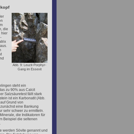
ekopf
der
en
cm
, die
 hier
-
trix
 aus.
n
st
ind
Abb. 9: Leuzit-Porphyr-
Gang im Essexit
lingen steht ein
 das zu 90% aus Calcit
er Salzsäuretest fällt stark
tein ist ein Karbonatit (Abb.
h auf Grund von
e zunächst eine Bankung
r sehr schwer zu ermitteln.
Minerale, die Indikatoren für
um Beispiel die seltenen
.
ite werden Sövite genannt und