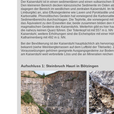
Der Kaiserstuhl ist in einen sedimentären und einen vulkanischen Ber
Den kleineren Bereich decken känozoische Sedimente im Osten ab. 
dagegen der Bereich im westlichen und zentralen Kaiserstuhl. Im We
Limburgite) an, also Effusivgesteine wie Laven und Pyroklastite und
Karbonatite. Phonolitisches Gestein hat vorwiegend die Karbonatite
Sedimentbereichs durchschlagen. Die Tephrite, die vorwiegend mit 
das Äquivalent zu den Essexiten dar, beide zusammen bilden den H
magmatischen Gesteine des Kaiserstuhls. Weiterhin gibt es hier hau
die nahezu keinen Quarz führen. Der Totenkopf ist mit 557 m ü. NN
Kaiserstuhl, weitere Erhöhungen sind die Eichelspitze mit einer H
Katharinenberg mit 492 m ü. NN.
Bei der Bevölkerung ist der Kaiserstuhl hauptsächlich als hervor
bekannt (siehe Weinbergterrassen auf dem Luftbild der Titelseite)
Voraussetzungen gehören geeignete Ausgangsgesteine zur Bodenb
am Kaiserstuhl weit verbreitete Löss und die an Mineralien reiche
Aufschluss 1: Steinbruch Hauri in Bötzingen