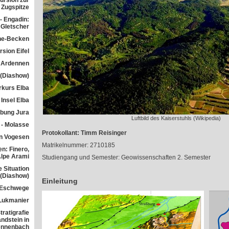
ursion zur
Zugspitze
- Engadin:
Gletscher
he-Becken
sion Eifel
 Ardennen
 (Diashow)
rkurs Elba
Insel Elba
übung Jura
Luftbild des Kaiserstuhls (Wikipedia)
 - Molasse
Protokollant: Timm Reisinger
n Vogesen
Matrikelnummer: 2710185
n: Finero,
Alpe Arami
Studiengang und Semester: Geowissenschaften 2. Semester
e Situation
 (Diashow)
Einleitung
 Eschwege
Lukmanier
ratigrafie
ndstein in
ennenbach