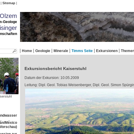
Sitemap
 Olzem
m-Geologe
singer
enschaften
Home
Geologie
Minerale
Timms Seite
Exkursionen
Theme
Exkursionsbericht Kaiserstuhl
Datum der Exkursion: 10.05.2009
Leitung: Dipl. Geol. Tobias Weisenberger, Dipl. Geol. Simon Spürgi
serstuhl
rundwasser
tán/México
(Vorschau)