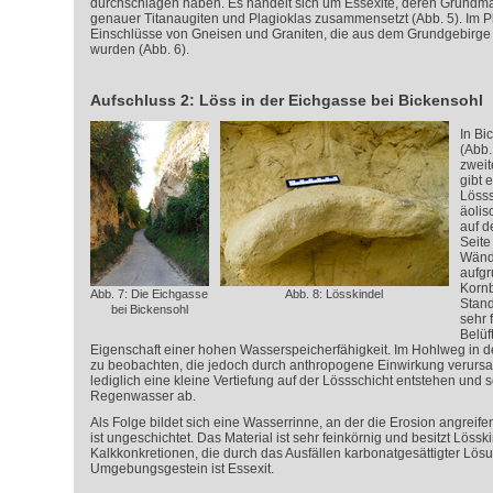
durchschlagen haben. Es handelt sich um Essexite, deren Grundm
genauer Titanaugiten und Plagioklas zusammensetzt (Abb. 5). Im P
Einschlüsse von Gneisen und Graniten, die aus dem Grundgebirge
wurden (Abb. 6).
Aufschluss 2: Löss in der Eichgasse bei Bickensohl
In Bi
(Abb.
zweit
gibt 
Lösss
äolis
auf 
Seite
Wänd
aufgr
Korn
Abb. 7: Die Eichgasse
Abb. 8: Lösskindel
Stand
bei Bickensohl
sehr 
Belüf
Eigenschaft einer hohen Wasserspeicherfähigkeit. Im Hohlweg in d
zu beobachten, die jedoch durch anthropogene Einwirkung verurs
lediglich eine kleine Vertiefung auf der Lössschicht entstehen und s
Regenwasser ab.
Als Folge bildet sich eine Wasserrinne, an der die Erosion angreife
ist ungeschichtet. Das Material ist sehr feinkörnig und besitzt Lössk
Kalkkonkretionen, die durch das Ausfällen karbonatgesättigter Lös
Umgebungsgestein ist Essexit.