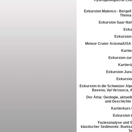
Hydrogeologische Exk
Exkursion Malenco - Bergell 
Thema 
Exkursion Saar-Na
Exkur
Exkursion
Meteor Crater Arizona/USA
Kartie
Exkursion zur 
Kartier
Exkursion Jura
Exkursio
Exkursion in die Schweizer Alpe
Baveno, Val Verzasca, 
Der Ätna: Geologie, aktuell
und Geschichte
Kartierkurs
Exkursion 
Faziesanalyse und St
klastischer Sedimente: Buntsa
T