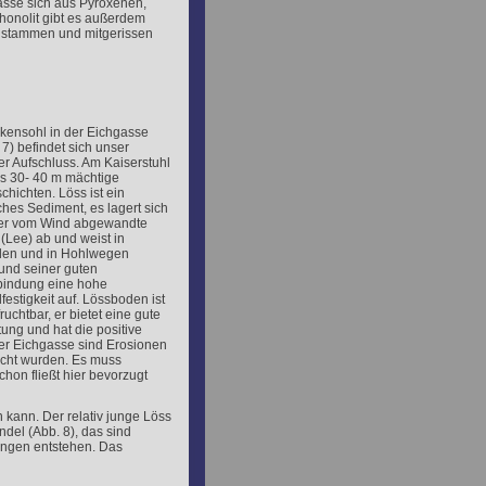
asse sich aus Pyroxenen,
honolit gibt es außerdem
 stammen und mitgerissen
ckensohl in der Eichgasse
 7) befindet sich unser
er Aufschluss. Am Kaiserstuhl
es 30- 40 m mächtige
chichten. Löss ist ein
ches Sediment, es lagert sich
der vom Wind abgewandte
 (Lee) ab und weist in
en und in Hohlwegen
und seiner guten
bindung eine hohe
festigkeit auf. Lössboden ist
fruchtbar, er bietet eine gute
tung und hat die positive
er Eichgasse sind Erosionen
acht wurden. Es muss
chon fließt hier bevorzugt
n kann. Der relativ junge Löss
indel (Abb. 8), das sind
ungen entstehen. Das