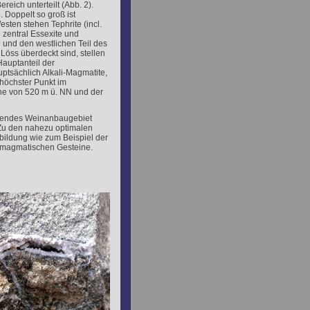
eich unterteilt (Abb. 2).
Doppelt so groß ist
sten stehen Tephrite (incl.
 zentral Essexite und
 und den westlichen Teil des
Löss überdeckt sind, stellen
auptanteil der
ptsächlich Alkali-Magmatite,
 höchster Punkt im
öhe von 520 m ü. NN und der
ragendes Weinanbaugebiet
. Zu den nahezu optimalen
ildung wie zum Beispiel der
n magmatischen Gesteine.