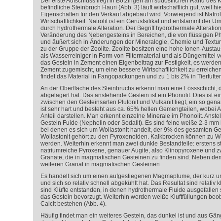
Der erste Aufschluss liegt in Bötzingen am südöstlichen Rand des Ka
befindliche Steinbruch Hauri (Abb. 3) läuft wirtschaftlich gut, weil hi
Eigenschaften für den Verkauf abgebaut wird. Vorwiegend ist Natrolit
Wirtschaftlichkeit. Natrolit ist ein Gerüstsilikat und entstammt der
durch hydrothermale Alteration. Der Begriff hydrothermale Alteratio
Veränderung des Nebengesteins in Bereichen, die von flüssigen P
und äußert sich in Änderungen der Mineralogie, Chemie und Textur 
zu der Gruppe der Zeolite. Zeolite besitzen eine hohe Ionen-Austa
als Wasserreiniger in Form von Filtermaterial und als Düngemittel ve
das Gestein in Zement einen Eigenbeitrag zur Festigkeit, es werd
Zement zugemischt, um eine bessere Wirtschaftlichkeit zu erreich
findet das Material in Fangopackungen und zu 1 bis 2% in Tierfutter
An der Oberfläche des Steinbruchs erkennt man eine Lössschicht, d
abgelagert hat. Das anstehende Gestein ist ein Phonolit. Dies ist ei
zwischen den Gesteinsarten Plutonit und Vulkanit liegt, ein so gena
ist sehr hart und besteht aus ca. 65% hellen Gemengteilen, wobei A
Anteil darstellen. Man erkennt einzelne Minerale im Phonolit. Anste
Gestein Fuide (Nephelin oder Sodalit). Es sind feine weiße 2-3 mm
bei denen es sich um Wollastonit handelt, der 9% des gesamten G
Wollastonit gehört zu den Pyroxenoiden. Kalkbrocken können zu W
werden. Weiterhin erkennt man zwei dunkle Bestandteile: erstens s
natriumreiche Pyroxene, genauer Augite, also Klinopyroxene und z
Granate, die in magmatischen Gesteinen zu finden sind. Neben dem
weiteren Granat in magmatischen Gesteinen.
Es handelt sich um einen aufgestiegenen Magmaplume, der kurz unte
und sich so relativ schnell abgekühlt hat. Das Resultat sind relativ k
sind Klüfte entstanden, in denen hydrothermale Fluide ausgefallen s
das Gestein bevorzugt. Weiterhin werden weiße Kluftfüllungen beo
Calcit bestehen (Abb. 4).
Häufig findet man ein weiteres Gestein, das dunkel ist und aus Gä