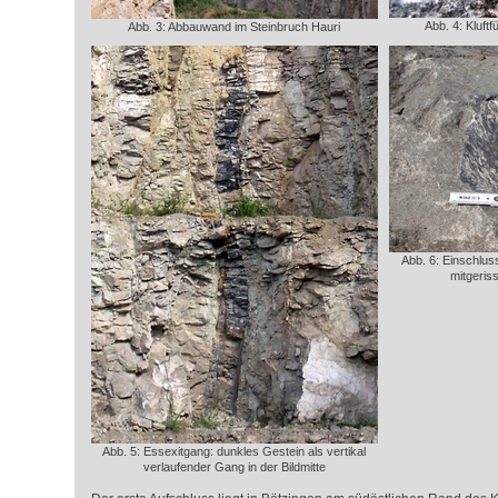
Abb. 4: Kluft
Abb. 3: Abbauwand im Steinbruch Hauri
Abb. 6: Einschlu
mitgeri
Abb. 5: Essexitgang: dunkles Gestein als vertikal
verlaufender Gang in der Bildmitte