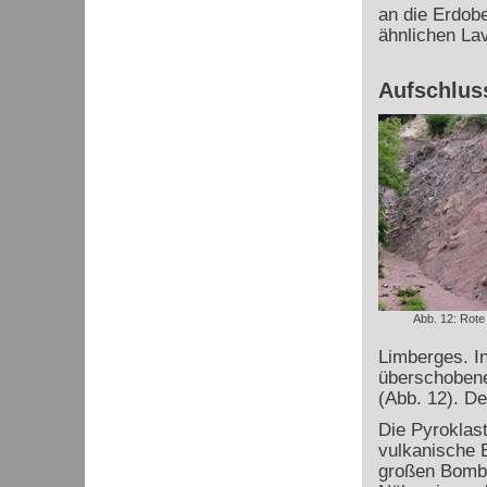
an die Erdobe
ähnlichen L
Aufschlus
Abb. 12: Rote
Limberges. In
überschobene
(Abb. 12). D
Die Pyroklast
vulkanische 
großen Bombe