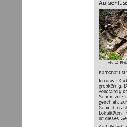
Aufschlus
Abb. 10: Flie
Karbonatit si
Intrusive Kar
grobkörnig. D
vollständig b
Schmelze zu 
geschieht zu
Schichten au
Lokalitäten, 
ist dieses Ge
Auffällig ist