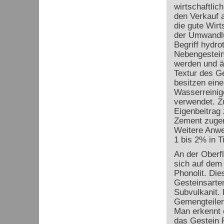
wirtschaftlic
den Verkauf a
die gute Wirts
der Umwandlu
Begriff hydro
Nebengestein
werden und ä
Textur des Ge
besitzen ein
Wasserreinige
verwendet. Zu
Eigenbeitrag
Zement zugem
Weitere Anwe
1 bis 2% in Ti
An der Oberf
sich auf dem 
Phonolit. Die
Gesteinsarten
Subvulkanit. 
Gemengteilen,
Man erkennt e
das Gestein F