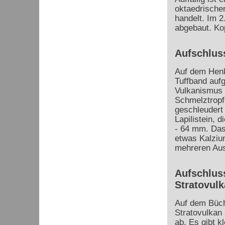
oktaedrischer
handelt. Im 2
abgebaut. Kop
Aufschlus
Auf dem Henk
Tuffband aufg
Vulkanismus 
Schmelztropf
geschleudert 
Lapilistein, 
- 64 mm. Das
etwas Kalziu
mehreren Ausb
Aufschluss
Stratovul
Auf dem Büch
Stratovulkan
ab. Es gibt k