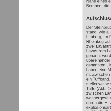
Nähe eines eh
Bomben, die s
Aufschlus
Der Steinbru
stand, wie al
Limberg, im 
Rheinbegradi
zwei Lavastr
Lavastrom L
genannt werd
übereinander 
genannten Li
haben eine Mä
m. Zwischen 
ein Tuffband
stellenweise
Tuffe (Abb. 1
zwischen La
wassergesätt
durch die Hit
explosionsart