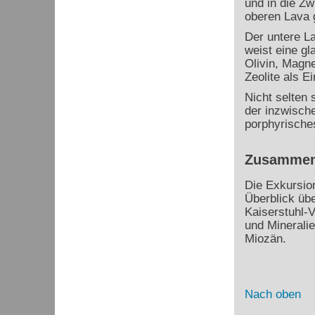
und in die Z
oberen Lava 
Der untere La
weist eine gl
Olivin, Magne
Zeolite als E
Nicht selten 
der inzwische
porphyrische
Zusammen
Die Exkursio
Überblick üb
Kaiserstuhl-
und Mineralie
Miozän.
Nach oben