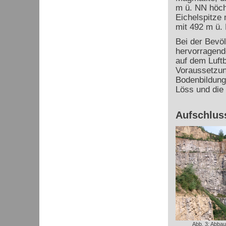
m ü. NN höch
Eichelspitze
mit 492 m ü.
Bei der Bevöl
hervorragend
auf dem Luftb
Voraussetzun
Bodenbildung 
Löss und die
Aufschluss
Abb. 3: Abba