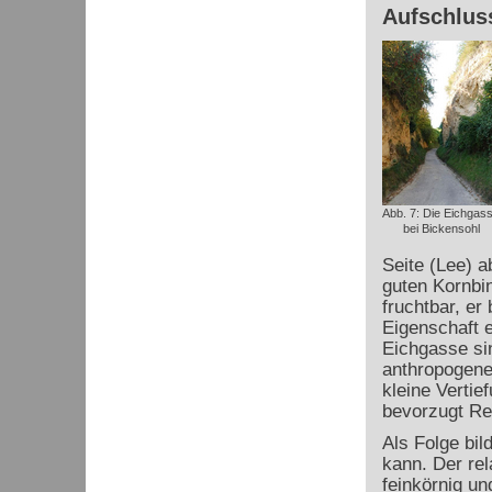
Aufschluss
Abb. 7: Die Eichgas
bei Bickensohl
Seite (Lee) 
guten Kornbin
fruchtbar, er 
Eigenschaft 
Eichgasse si
anthropogene
kleine Vertie
bevorzugt Re
Als Folge bil
kann. Der rel
feinkörnig un