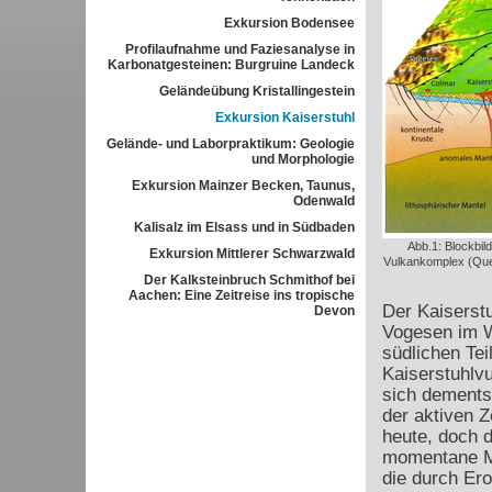
Exkursion Bodensee
Profilaufnahme und Faziesanalyse in
Karbonatgesteinen: Burgruine Landeck
Geländeübung Kristallingestein
Exkursion Kaiserstuhl
Gelände- und Laborpraktikum: Geologie
und Morphologie
Exkursion Mainzer Becken, Taunus,
Odenwald
Kalisalz im Elsass und in Südbaden
Abb.1: Blockbil
Exkursion Mittlerer Schwarzwald
Vulkankomplex (Quel
Der Kalksteinbruch Schmithof bei
Aachen: Eine Zeitreise ins tropische
Der Kaiserst
Devon
Vogesen im W
südlichen Tei
Kaiserstuhlv
sich dementsp
der aktiven Z
heute, doch d
momentane Mo
die durch Ero