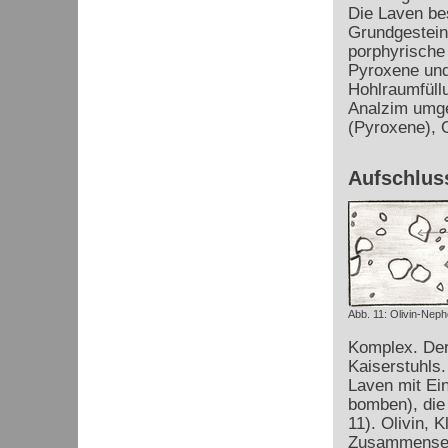
Die Laven be
Grundgestein
porphyrische
Pyroxene und 
Hohlraumfüllu
Analzim umge
(Pyroxene), O
Aufschluss
Abb. 11: Olivin-Neph
Komplex. Der 
Kaiserstuhls.
Laven mit Ein
bomben), die
11). Olivin, 
Zusammensetz