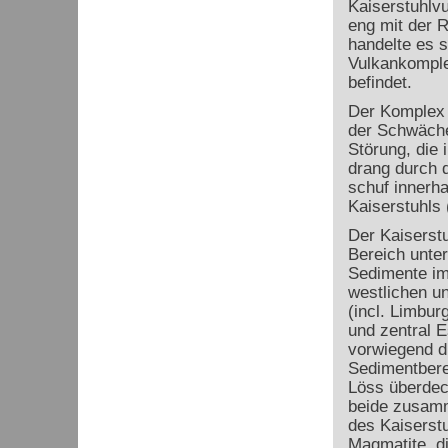
Kaiserstuhlvu
eng mit der 
handelte es
Vulkankomple
befindet.
Der Komplex 
der Schwäche
Störung, die 
drang durch 
schuf innerh
Kaiserstuhls 
Der Kaiserstu
Bereich unter
Sedimente im
westlichen un
(incl. Limbur
und zentral E
vorwiegend di
Sedimentbere
Löss überdeck
beide zusamm
des Kaiserstu
Magmatite, di