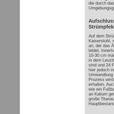
die durch da
Umgebungsges
Aufschlus
Strümpfek
Auf dem Strü
Kaiserstuhl, 
an, der das Ä
bildet. Inner
10-30 cm mäc
in dem Leuzi
sind und 24 F
hier jedoch 
Umwandlung g
Prozess wird 
erhalten. Auc
wie ein Fußb
an Kalium ge
große Titanau
Hauptbestand