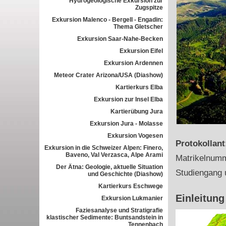
Hydrogeologische Exkursion zur
Zugspitze
Exkursion Malenco - Bergell - Engadin:
Thema Gletscher
Exkursion Saar-Nahe-Becken
Exkursion Eifel
Exkursion Ardennen
Meteor Crater Arizona/USA (Diashow)
Kartierkurs Elba
Exkursion zur Insel Elba
Kartierübung Jura
Exkursion Jura - Molasse
Exkursion Vogesen
Protokollan
Exkursion in die Schweizer Alpen: Finero,
Baveno, Val Verzasca, Alpe Arami
Matrikelnum
Der Ätna: Geologie, aktuelle Situation
Studiengang 
und Geschichte (Diashow)
Kartierkurs Eschwege
Einleitung
Exkursion Lukmanier
Faziesanalyse und Stratigrafie
klastischer Sedimente: Buntsandstein in
Tennenbach