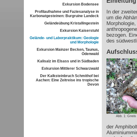
Einleitung
Exkursion Bodensee
In der zweit
Profilaufnahme und Faziesanalyse in
Karbonatgesteinen: Burgruine Landeck
um die Abhäng
Morphologie, 
Geländeübung Kristallingestein
anthropogene
Exkursion Kaiserstuhl
bezogen. Ein
Gelände- und Laborpraktikum: Geologie
des südwestl
und Morphologie
Exkursion Mainzer Becken, Taunus,
Aufschlus
Odenwald
Kalisalz im Elsass und in Südbaden
Exkursion Mittlerer Schwarzwald
Der Kalksteinbruch Schmithof bei
Aachen: Eine Zeitreise ins tropische
Devon
Abb. 1: Gneis
der Amphibolf
Aluminiummin