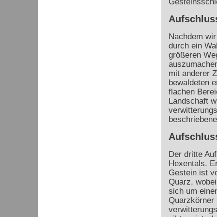
Gesteinsschi
Aufschlus
Nachdem wir 
durch ein Wa
größeren Weg
auszumachen.
mit anderer
bewaldeten e
flachen Berei
Landschaft we
verwitterungs
beschriebene
Aufschlus
Der dritte A
Hexentals. E
Gestein ist v
Quarz, wobei 
sich um eine
Quarzkörner s
verwitterungs