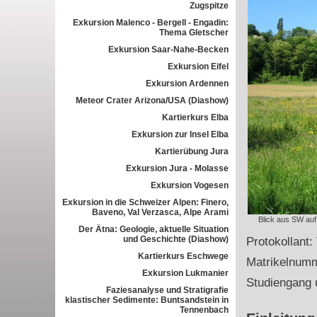
Zugspitze
Exkursion Malenco - Bergell - Engadin:
Thema Gletscher
Exkursion Saar-Nahe-Becken
Exkursion Eifel
Exkursion Ardennen
Meteor Crater Arizona/USA (Diashow)
Kartierkurs Elba
Exkursion zur Insel Elba
Kartierübung Jura
Exkursion Jura - Molasse
Exkursion Vogesen
Exkursion in die Schweizer Alpen: Finero,
Baveno, Val Verzasca, Alpe Arami
Blick aus SW auf
Der Ätna: Geologie, aktuelle Situation
und Geschichte (Diashow)
Protokollant:
Kartierkurs Eschwege
Matrikelnum
Exkursion Lukmanier
Studiengang 
Faziesanalyse und Stratigrafie
klastischer Sedimente: Buntsandstein in
Tennenbach