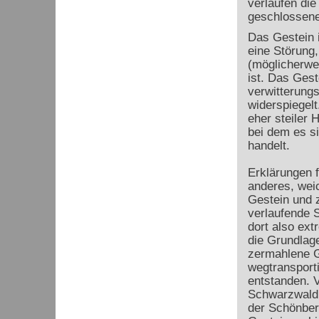
verlaufen die
geschlossene
Das Gestein i
eine Störung,
(möglicherwei
ist. Das Ges
verwitterungs
widerspiegelt
eher steiler 
bei dem es s
handelt.
Erklärungen 
anderes, wei
Gestein und 
verlaufende S
dort also extr
die Grundlage
zermahlene G
wegtransporti
entstanden. 
Schwarzwald 
der Schönber