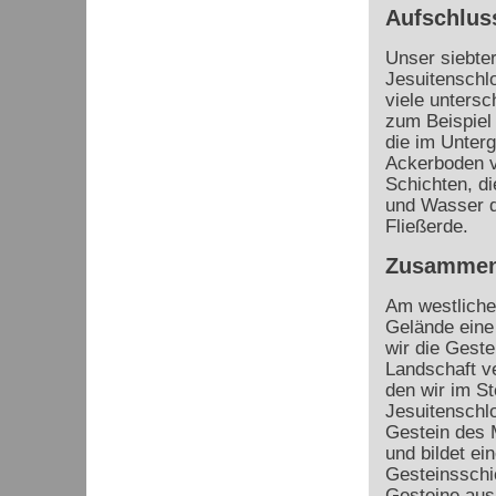
Aufschlus
Unser siebter
Jesuitenschlo
viele untersc
zum Beispiel
die im Unterg
Ackerboden v
Schichten, d
und Wasser d
Fließerde.
Zusammen
Am westliche
Gelände eine
wir die Geste
Landschaft ve
den wir im St
Jesuitenschlo
Gestein des 
und bildet e
Gesteinsschi
Gesteine aus