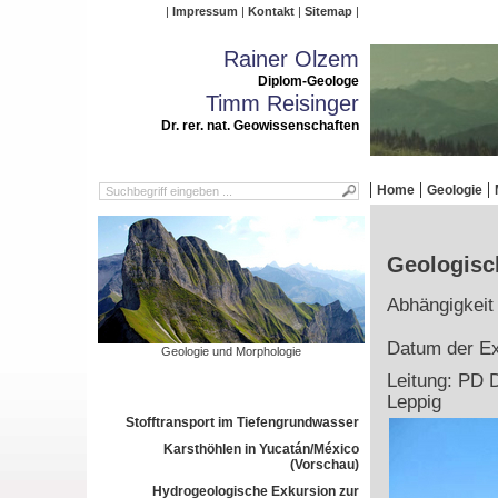
Impressum
Kontakt
Sitemap
Rainer Olzem
Diplom-Geologe
Timm Reisinger
Dr. rer. nat. Geowissenschaften
Home
Geologie
Geologisc
Abhängigkeit
Datum der Ex
Geologie und Morphologie
Leitung: PD D
Leppig
Stofftransport im Tiefengrundwasser
Karsthöhlen in Yucatán/México
(Vorschau)
Hydrogeologische Exkursion zur