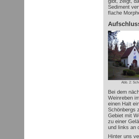
gibt, zeigt, 
Sediment verw
flache Morpho
Aufschlus
Abb. 2: Schö
Bei dem nächs
Weinreben im
einen Halt ei
Schönbergs 
Gebiet mit We
zu einer Gel
und links an d
Hinter uns v