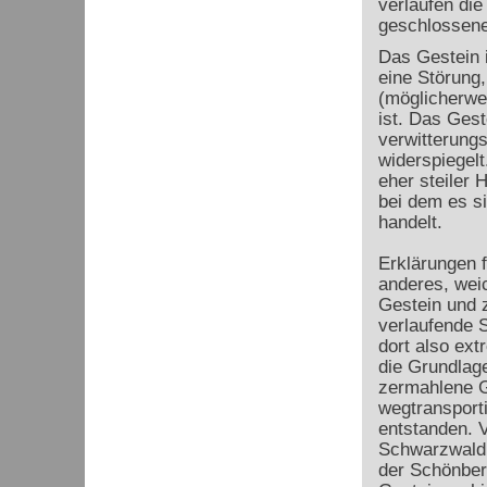
verlaufen die
geschlossene
Das Gestein i
eine Störung,
(möglicherwei
ist. Das Ges
verwitterungs
widerspiegelt
eher steiler 
bei dem es s
handelt.
Erklärungen 
anderes, wei
Gestein und 
verlaufende S
dort also extr
die Grundlage
zermahlene G
wegtransporti
entstanden. 
Schwarzwald 
der Schönber