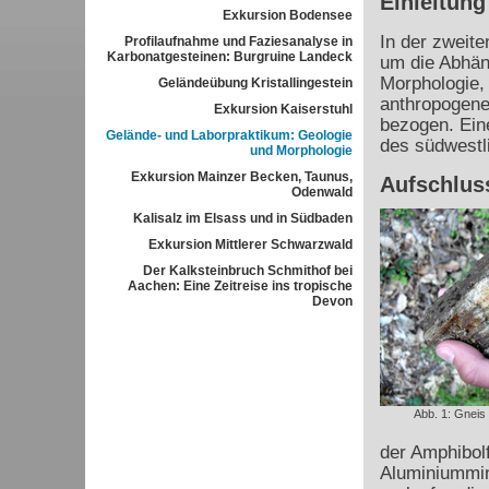
Einleitung
Exkursion Bodensee
In der zweit
Profilaufnahme und Faziesanalyse in
Karbonatgesteinen: Burgruine Landeck
um die Abhäng
Morphologie, 
Geländeübung Kristallingestein
anthropogene
Exkursion Kaiserstuhl
bezogen. Ein
Gelände- und Laborpraktikum: Geologie
des südwestl
und Morphologie
Exkursion Mainzer Becken, Taunus,
Aufschlus
Odenwald
Kalisalz im Elsass und in Südbaden
Exkursion Mittlerer Schwarzwald
Der Kalksteinbruch Schmithof bei
Aachen: Eine Zeitreise ins tropische
Devon
Abb. 1: Gneis
der Amphibolf
Aluminiummin