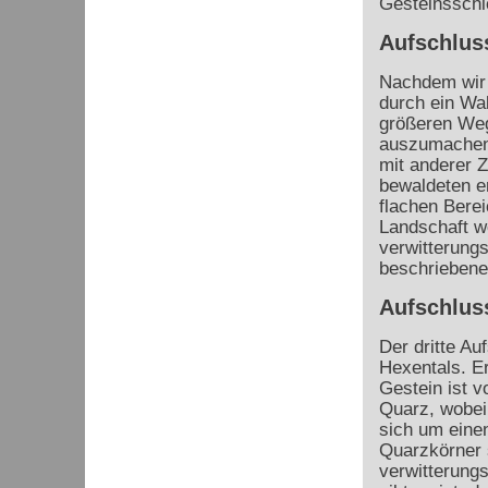
Gesteinsschi
Aufschlus
Nachdem wir 
durch ein Wa
größeren Weg
auszumachen.
mit anderer
bewaldeten e
flachen Berei
Landschaft we
verwitterungs
beschriebene
Aufschlus
Der dritte A
Hexentals. E
Gestein ist v
Quarz, wobei 
sich um eine
Quarzkörner s
verwitterungs