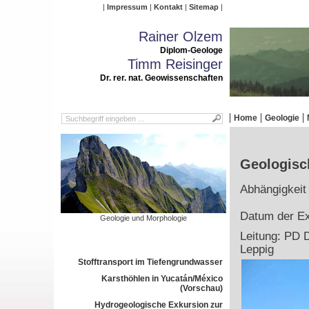
Impressum
Kontakt
Sitemap
Rainer Olzem
Diplom-Geologe
Timm Reisinger
Dr. rer. nat. Geowissenschaften
Home
Geologie
Geologisc
Abhängigkeit
Datum der Ex
Geologie und Morphologie
Leitung: PD D
Leppig
Stofftransport im Tiefengrundwasser
Karsthöhlen in Yucatán/México
(Vorschau)
Hydrogeologische Exkursion zur