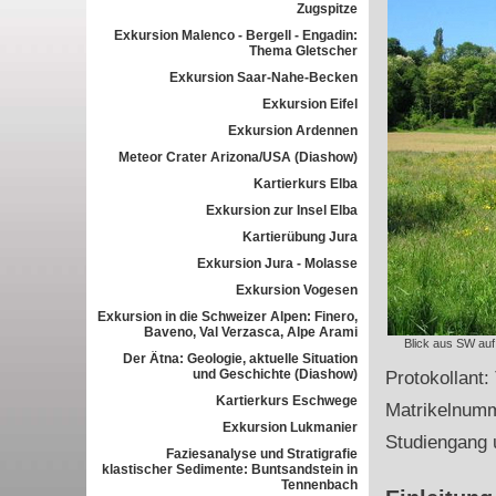
Zugspitze
Exkursion Malenco - Bergell - Engadin:
Thema Gletscher
Exkursion Saar-Nahe-Becken
Exkursion Eifel
Exkursion Ardennen
Meteor Crater Arizona/USA (Diashow)
Kartierkurs Elba
Exkursion zur Insel Elba
Kartierübung Jura
Exkursion Jura - Molasse
Exkursion Vogesen
Exkursion in die Schweizer Alpen: Finero,
Baveno, Val Verzasca, Alpe Arami
Blick aus SW auf
Der Ätna: Geologie, aktuelle Situation
und Geschichte (Diashow)
Protokollant:
Kartierkurs Eschwege
Matrikelnum
Exkursion Lukmanier
Studiengang 
Faziesanalyse und Stratigrafie
klastischer Sedimente: Buntsandstein in
Tennenbach