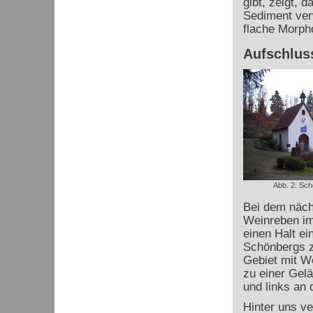
gibt, zeigt, 
Sediment verw
flache Morpho
Aufschlus
Abb. 2: Schö
Bei dem nächs
Weinreben im
einen Halt ei
Schönbergs 
Gebiet mit We
zu einer Gel
und links an d
Hinter uns v