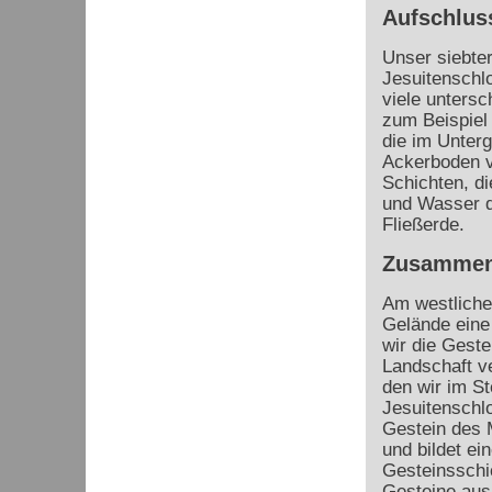
Aufschlus
Unser siebter
Jesuitenschlo
viele untersc
zum Beispiel
die im Unterg
Ackerboden v
Schichten, d
und Wasser d
Fließerde.
Zusammen
Am westliche
Gelände eine
wir die Geste
Landschaft ve
den wir im St
Jesuitenschlo
Gestein des 
und bildet e
Gesteinsschi
Gesteine aus