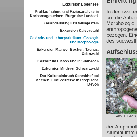
Einleitung
Exkursion Bodensee
In der zweit
Profilaufnahme und Faziesanalyse in
Karbonatgesteinen: Burgruine Landeck
um die Abhäng
Morphologie, 
Geländeübung Kristallingestein
anthropogene
Exkursion Kaiserstuhl
bezogen. Ein
Gelände- und Laborpraktikum: Geologie
des südwestl
und Morphologie
Exkursion Mainzer Becken, Taunus,
Aufschlus
Odenwald
Kalisalz im Elsass und in Südbaden
Exkursion Mittlerer Schwarzwald
Der Kalksteinbruch Schmithof bei
Aachen: Eine Zeitreise ins tropische
Devon
Abb. 1: Gneis
der Amphibolf
Aluminiummin