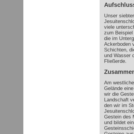
Aufschlus
Unser siebter
Jesuitenschlo
viele untersc
zum Beispiel
die im Unterg
Ackerboden v
Schichten, d
und Wasser d
Fließerde.
Zusammen
Am westliche
Gelände eine
wir die Geste
Landschaft ve
den wir im St
Jesuitenschlo
Gestein des 
und bildet e
Gesteinsschi
Gesteine aus