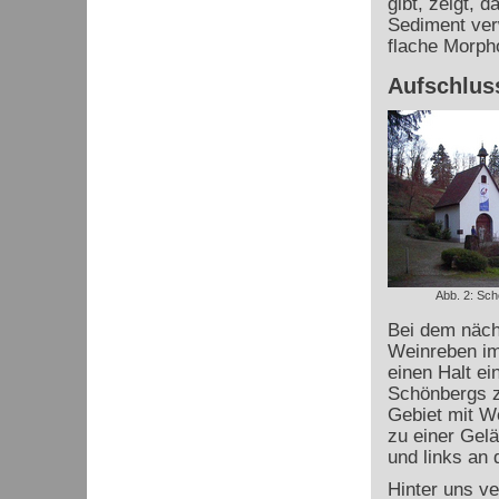
gibt, zeigt, 
Sediment verw
flache Morpho
Aufschlus
Abb. 2: Schö
Bei dem nächs
Weinreben im
einen Halt ei
Schönbergs 
Gebiet mit We
zu einer Gel
und links an d
Hinter uns v