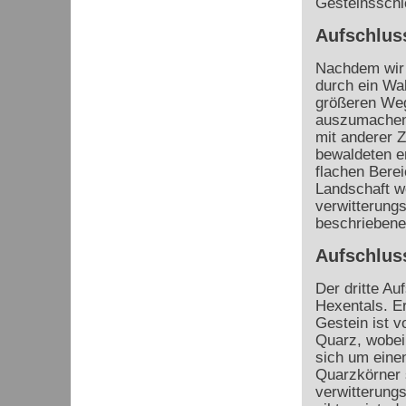
Gesteinsschi
Aufschlus
Nachdem wir 
durch ein Wa
größeren Weg
auszumachen.
mit anderer
bewaldeten e
flachen Berei
Landschaft we
verwitterungs
beschriebene
Aufschlus
Der dritte A
Hexentals. E
Gestein ist v
Quarz, wobei 
sich um eine
Quarzkörner s
verwitterungs