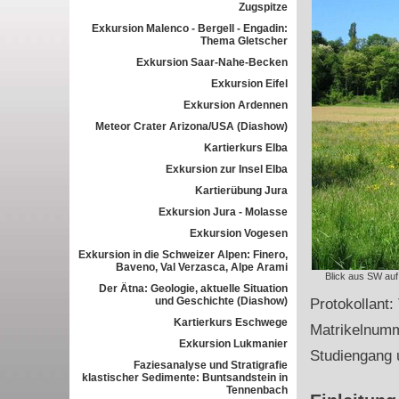
Zugspitze
Exkursion Malenco - Bergell - Engadin:
Thema Gletscher
Exkursion Saar-Nahe-Becken
Exkursion Eifel
Exkursion Ardennen
Meteor Crater Arizona/USA (Diashow)
Kartierkurs Elba
Exkursion zur Insel Elba
Kartierübung Jura
Exkursion Jura - Molasse
Exkursion Vogesen
Exkursion in die Schweizer Alpen: Finero,
Baveno, Val Verzasca, Alpe Arami
Blick aus SW auf
Der Ätna: Geologie, aktuelle Situation
und Geschichte (Diashow)
Protokollant:
Kartierkurs Eschwege
Matrikelnum
Exkursion Lukmanier
Studiengang 
Faziesanalyse und Stratigrafie
klastischer Sedimente: Buntsandstein in
Tennenbach