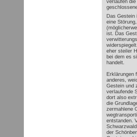
verlaufen die
geschlossene
Das Gestein i
eine Störung,
(möglicherwei
ist. Das Ges
verwitterungs
widerspiegelt
eher steiler 
bei dem es s
handelt.
Erklärungen 
anderes, wei
Gestein und 
verlaufende S
dort also extr
die Grundlage
zermahlene G
wegtransporti
entstanden. 
Schwarzwald 
der Schönber