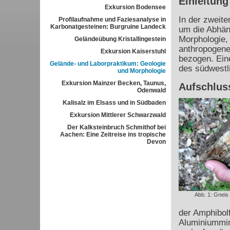
Einleitung
Exkursion Bodensee
In der zweit
Profilaufnahme und Faziesanalyse in
Karbonatgesteinen: Burgruine Landeck
um die Abhäng
Morphologie, 
Geländeübung Kristallingestein
anthropogene
Exkursion Kaiserstuhl
bezogen. Ein
Gelände- und Laborpraktikum: Geologie
des südwestl
und Morphologie
Exkursion Mainzer Becken, Taunus,
Aufschlus
Odenwald
Kalisalz im Elsass und in Südbaden
Exkursion Mittlerer Schwarzwald
Der Kalksteinbruch Schmithof bei
Aachen: Eine Zeitreise ins tropische
Devon
Abb. 1: Gneis
der Amphibolf
Aluminiummin