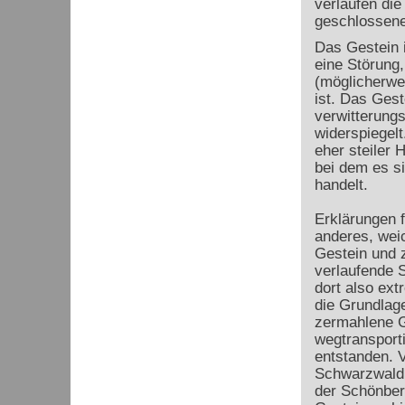
verlaufen die
geschlossene
Das Gestein i
eine Störung,
(möglicherwei
ist. Das Ges
verwitterungs
widerspiegelt
eher steiler 
bei dem es s
handelt.
Erklärungen 
anderes, wei
Gestein und 
verlaufende S
dort also extr
die Grundlage
zermahlene G
wegtransporti
entstanden. 
Schwarzwald 
der Schönber