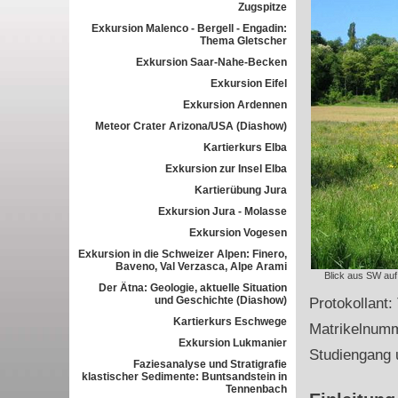
Zugspitze
Exkursion Malenco - Bergell - Engadin:
Thema Gletscher
Exkursion Saar-Nahe-Becken
Exkursion Eifel
Exkursion Ardennen
Meteor Crater Arizona/USA (Diashow)
Kartierkurs Elba
Exkursion zur Insel Elba
Kartierübung Jura
Exkursion Jura - Molasse
Exkursion Vogesen
Exkursion in die Schweizer Alpen: Finero,
Baveno, Val Verzasca, Alpe Arami
Blick aus SW auf
Der Ätna: Geologie, aktuelle Situation
und Geschichte (Diashow)
Protokollant:
Kartierkurs Eschwege
Matrikelnum
Exkursion Lukmanier
Studiengang 
Faziesanalyse und Stratigrafie
klastischer Sedimente: Buntsandstein in
Tennenbach