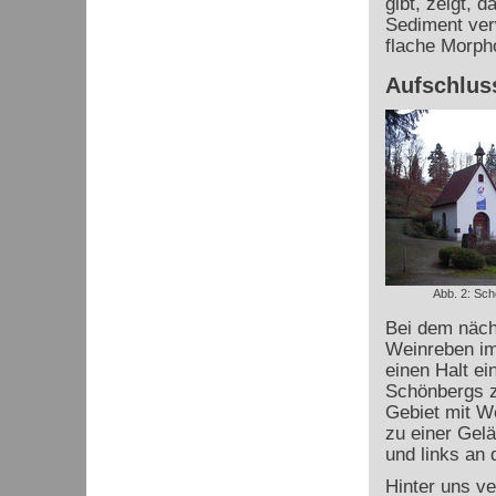
gibt, zeigt, 
Sediment verw
flache Morpho
Aufschlus
Abb. 2: Schö
Bei dem nächs
Weinreben im
einen Halt ei
Schönbergs 
Gebiet mit We
zu einer Gel
und links an d
Hinter uns v