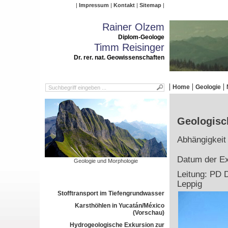
Impressum
Kontakt
Sitemap
Rainer Olzem
Diplom-Geologe
Timm Reisinger
Dr. rer. nat. Geowissenschaften
Home
Geologie
Geologisc
Abhängigkeit
Datum der Ex
Geologie und Morphologie
Leitung: PD D
Leppig
Stofftransport im Tiefengrundwasser
Karsthöhlen in Yucatán/México
(Vorschau)
Hydrogeologische Exkursion zur