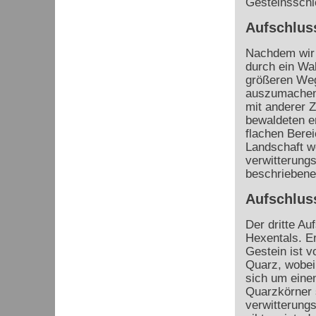
Gesteinsschi
Aufschlus
Nachdem wir 
durch ein Wa
größeren Weg
auszumachen.
mit anderer
bewaldeten e
flachen Berei
Landschaft we
verwitterungs
beschriebene
Aufschlus
Der dritte A
Hexentals. E
Gestein ist v
Quarz, wobei 
sich um eine
Quarzkörner s
verwitterungs