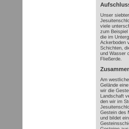
Aufschlus
Unser siebter
Jesuitenschlo
viele untersc
zum Beispiel
die im Unterg
Ackerboden v
Schichten, d
und Wasser d
Fließerde.
Zusammen
Am westliche
Gelände eine
wir die Geste
Landschaft ve
den wir im St
Jesuitenschlo
Gestein des 
und bildet e
Gesteinsschi
Gesteine aus