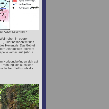
der Aufschlüsse 4 bis 7
f Weinreben im oberen
 3). Hier befinden wir uns
es Hexentals. Das Gebiet
iner Geländestufe, die vom
pelle vorbei läuft (Abb. 2
em Horizont befinden sich auf
e Erhöhung, die auffallend
em flachen Teil konnte die