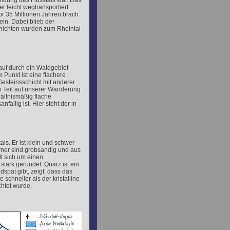
 Bildung des Flusstals war. Das
 leicht wegtransportiert
or 35 Millionen Jahren brach
n. Dabei blieb der
hichten wurden zum Rheintal
auf durch ein Waldgebiet
Punkt ist eine flachere
steinsschicht mit anderer
 Teil auf unserer Wanderung
hältnismäßig flache
ällig ist. Hier steht der in
ls. Er ist klein und schwer
rner sind grobsandig und aus
lt sich um einen
tark gerundet. Quarz ist ein
dspat gibt, zeigt, dass das
 schneller als der kristalline
chtet wurde.