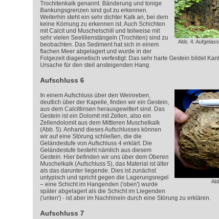
Trochitenkalk genannt. Bänderung und tonige
Bankungsgrenzen sind gut zu erkennen.
Weiterhin steht ein sehr dichter Kalk an, bei dem
keine Körnung zu erkennen ist. Auch Schichten
mit Calcit und Muschelschill und teilweise mit
sehr vielen Seelilienstängeln (Trochiten) sind zu
Abb. 4: Aufgelas
beobachten. Das Sediment hat sich in einem
flachen Meer abgelagert und wurde in der
Folgezeit diagenetisch verfestigt. Das sehr harte Gestein bildet Kan
Ursache für den steil ansteigenden Hang.
Aufschluss 6
In einem Aufschluss über den Weinreben,
deutlich über der Kapelle, finden wir ein Gestein,
aus dem Calcitlinsen herausgewittert sind. Das
Gestein ist ein Dolomit mit Zellen, also ein
Zellendolomit aus dem Mittleren Muschelkalk
(Abb. 5). Anhand dieses Aufschlusses können
wir auf eine Störung schließen, die die
Geländestufe von Aufschluss 4 erklärt. Die
Geländestufe besteht nämlich aus diesem
Gestein. Hier befinden wir uns über dem Oberen
Muschelkalk (Aufschluss 5), das Material ist älter
als das darunter liegende. Dies ist zunächst
untypisch und spricht gegen die Lagerungsregel
Abb
– eine Schicht im Hangenden ('oben') wurde
später abgelagert als die Schicht im Liegenden
('unten') - ist aber im Nachhinein durch eine Störung zu erklären.
Aufschluss 7