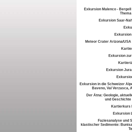
Exkursion Malenco - Bergell 
Thema 
Exkursion Saar-Na
Exkur
Exkursion
Meteor Crater Arizona/USA
Kartie
Exkursion zur 
Kartier
Exkursion Jura
Exkursio
Exkursion in die Schweizer Alpe
Baveno, Val Verzasca, 
Der Ätna: Geologie, aktuell
und Geschichte
Kartierkurs
Exkursion 
Faziesanalyse und St
klastischer Sedimente: Buntsa
T