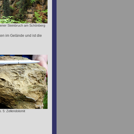
sener Steinbruch am Schönberg
ten im Gelände und ist die
. 5: Zellendolomit