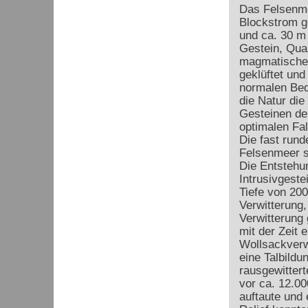
Das Felsenm
Blockstrom g
und ca. 30 m 
Gestein, Quarz
magmatische
geklüftet und
normalen Bed
die Natur die
Gesteinen de
optimalen Fal
Die fast rund
Felsenmeer s
Die Entstehu
Intrusivgestei
Tiefe von 200
Verwitterung,
Verwitterung
mit der Zeit 
Wollsackverw
eine Talbild
rausgewitter
vor ca. 12.00
auftaute und