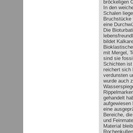
bröckeligen G
In den weich
Schalen liege
Bruchstücke v
eine Durchwü
Die Bioturbat
lebensfreundl
bildet Kalkar
Bioklastische
mit Mergel, T
sind sie foss
Schichten ist
reichert sich
verdunsten u
wurde auch z
Wasserspiege
Rippelmarken
gehandelt ha
aufgewiesen h
eine ausgeprä
Bereiche, di
und Feinmate
Material blei
Rochenkullen