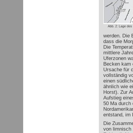
Abb. 2: Lage des
werden. Die 
dass die Morp
Die Temperatu
mittlere Jah
Uferzonen war
Becken kam e
Ursache für d
vollständig 
einen südlich
ähnlich wie ei
Horst). Zur 
Aufstieg ein
50 Ma durch 
Nordamerikan
entstand, im
Die Zusammen
von limnisch 