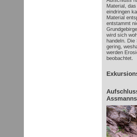
Aufschluss hä
Material, das
eindringen ka
Material ent
entstammt ni
Grundgebirge.
wird sich woh
handeln. Die
gering, wesha
werden Erosi
beobachtet.
Exkursion
Aufschluss
Assmanns