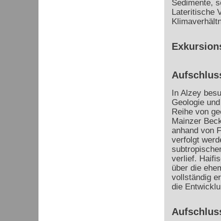
Sedimente, s
Lateritische 
Klimaverhältn
Exkursion
Aufschlus
In Alzey bes
Geologie und
Reihe von ge
Mainzer Beck
anhand von F
verfolgt werd
subtropische
verlief. Haif
über die ehem
vollständig e
die Entwicklu
Aufschluss