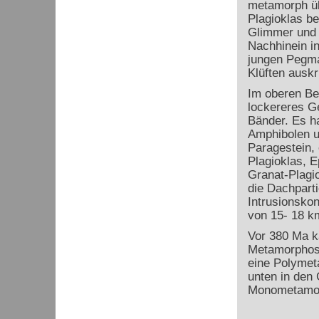
metamorph üb
Plagioklas be
Glimmer und 
Nachhinein in
jungen Pegma
Klüften auskri
Im oberen Ber
lockereres Ge
Bänder. Es ha
Amphibolen un
Paragestein, 
Plagioklas, E
Granat-Plagi
die Dachparti
Intrusionskon
von 15- 18 k
Vor 380 Ma k
Metamorphose
eine Polymet
unten in den
Monometamo