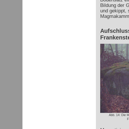
Bildung der 
und gekippt,
Magmakammer 
Aufschlus
Frankenst
Abb. 14: Die M
F