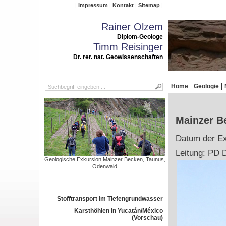
Impressum
Kontakt
Sitemap
Rainer Olzem
Diplom-Geologe
Timm Reisinger
Dr. rer. nat. Geowissenschaften
Home
Geologie
Mainzer B
Datum der Ex
Leitung: PD D
Geologische Exkursion Mainzer Becken, Taunus,
Odenwald
Stofftransport im Tiefengrundwasser
Karsthöhlen in Yucatán/México
(Vorschau)