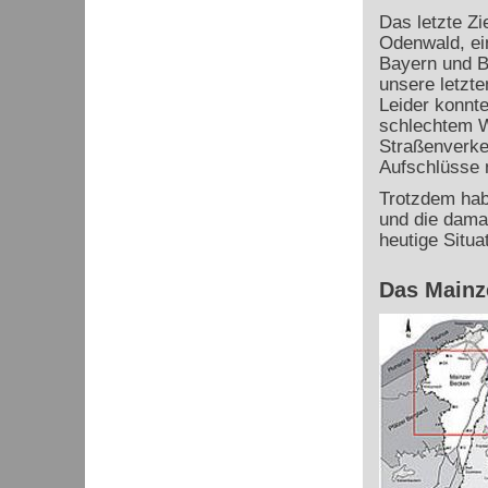
Das letzte Zi
Odenwald, ein
Bayern und B
unsere letzt
Leider konnte
schlechtem W
Straßenverke
Aufschlüsse 
Trotzdem habe
und die dama
heutige Situa
Das Mainz