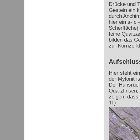
Drücke und Te
Gestein ein 
durch Anchime
hier ein s- c
Scherfläche) 
feine Quarzad
bilden das Ge
zur Kornzerkl
Aufschluss
Hier steht ei
der Mylonit i
Der Hunsrück
Quarzlinsen,
zeigen, dass 
11).