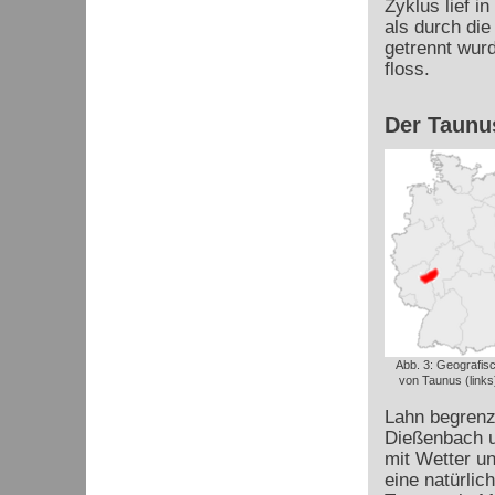
Zyklus lief i
als durch di
getrennt wur
floss.
Der Taunu
Abb. 3: Geografis
von Taunus (links)
Lahn begrenz
Dießenbach u
mit Wetter u
eine natürlic