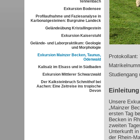
Tennenbach
Exkursion Bodensee
Profilaufnahme und Faziesanalyse in
Karbonatgesteinen: Burgruine Landeck
Geländeübung Kristallingestein
Exkursion Kaiserstuhl
Gelände- und Laborpraktikum: Geologie
und Morphologie
Exkursion Mainzer Becken, Taunus,
Protokollant:
Odenwald
Matrikelnum
Kalisalz im Elsass und in Südbaden
Studiengang 
Exkursion Mittlerer Schwarzwald
Der Kalksteinbruch Schmithof bei
Aachen: Eine Zeitreise ins tropische
Einleitung
Devon
Unsere Exkurs
„Mainzer Bec
ersten Tag b
Becken in R
zweiten Tage
Unterkunft in
der Rhein-Ma