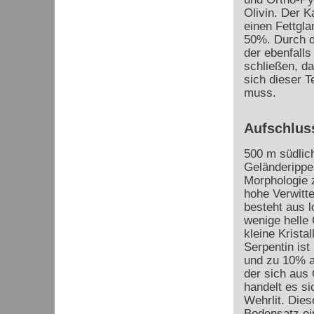
Olivin. Der Ka
einen Fettgla
50%. Durch d
der ebenfalls
schließen, d
sich dieser 
muss.
Aufschluss
500 m südlich
Geländerippe,
Morphologie z
hohe Verwitte
besteht aus 
wenige helle
kleine Krista
Serpentin ist
und zu 10% a
der sich aus 
handelt es si
Wehrlit. Dies
Bodensatz ei