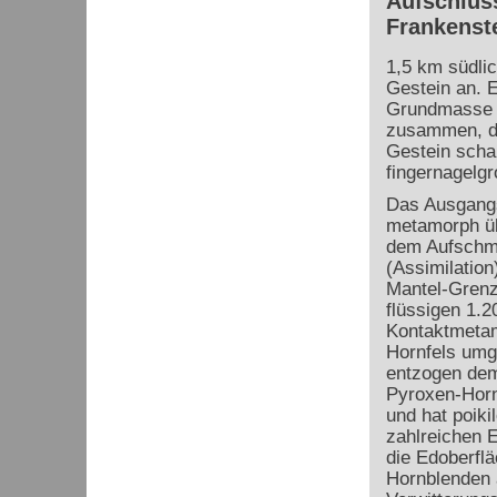
Aufschluss
Frankenst
1,5 km südlic
Gestein an. 
Grundmasse d
zusammen, di
Gestein scha
fingernagelgr
Das Ausgangs
metamorph üb
dem Aufschme
(Assimilation
Mantel-Grenz
flüssigen 1.
Kontaktmetam
Hornfels umg
entzogen dem
Pyroxen-Horn
und hat poiki
zahlreichen 
die Edoberflä
Hornblenden 