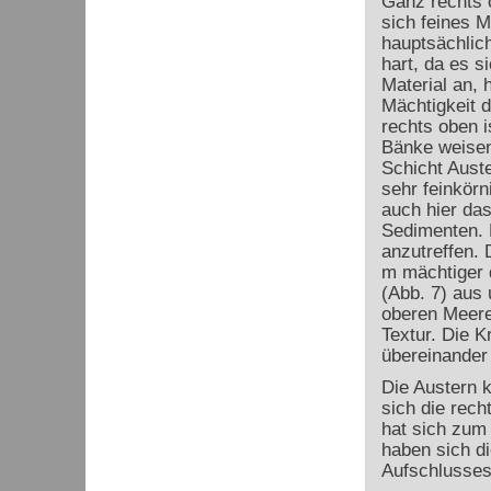
Ganz rechts o
sich feines M
hauptsächlich
hart, da es s
Material an, h
Mächtigkeit d
rechts oben i
Bänke weisen 
Schicht Auste
sehr feinkörn
auch hier das
Sedimenten. 
anzutreffen. 
m mächtiger q
(Abb. 7) aus 
oberen Meere
Textur. Die 
übereinander
Die Austern k
sich die rech
hat sich zum
haben sich di
Aufschlusses