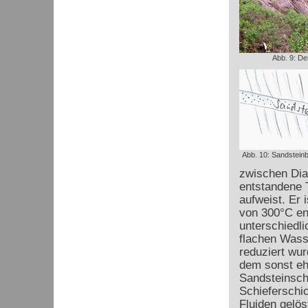
Abb. 9: De
Abb. 10: Sandsteinb
zwischen Dia
entstandene T
aufweist. Er 
von 300°C en
unterschiedli
flachen Wass
reduziert wur
dem sonst ehe
Sandsteinschi
Schieferschic
Fluiden gelös