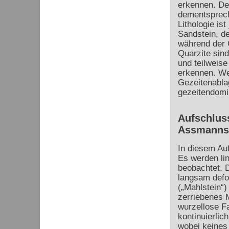
erkennen. De
dementsprech
Lithologie is
Sandstein, d
während der 
Quarzite sind
und teilweise
erkennen. We
Gezeitenabla
gezeitendomin
Aufschluss
Assmanns
In diesem Auf
Es werden li
beobachtet. D
langsam defo
(„Mahlstein“)
zerriebenes M
wurzellose Fa
kontinuierlic
wobei keines 