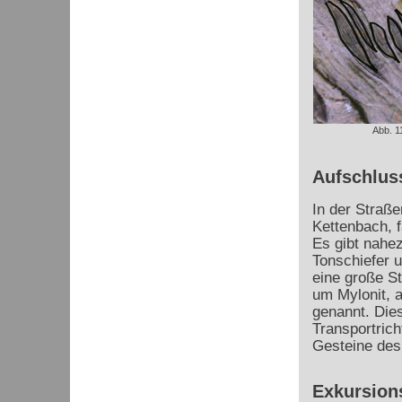
Abb. 1
Aufschlus
In der Straß
Kettenbach, f
Es gibt nahe
Tonschiefer 
eine große S
um Mylonit, 
genannt. Dies
Transportric
Gesteine des
Exkursion