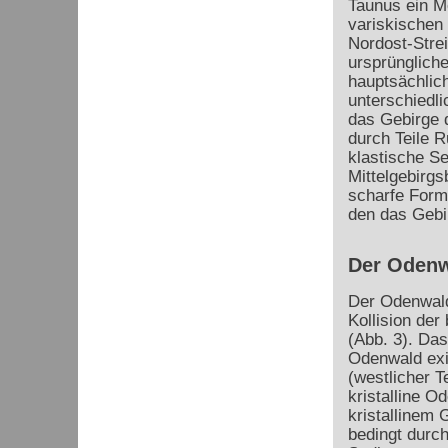
Taunus ein M
variskischen
Nordost-Stre
ursprünglich
hauptsächlic
unterschiedl
das Gebirge 
durch Teile R
klastische S
Mittelgebirgs
scharfe Form
den das Gebi
Der Oden
Der Odenwald 
Kollision der
(Abb. 3). Das
Odenwald exi
(westlicher T
kristalline 
kristallinem
bedingt durch