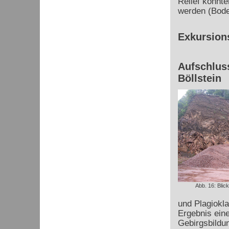
Relief konnte
werden (Boden
Exkursion
Aufschlus
Böllstein
Abb. 16: Blic
und Plagiokla
Ergebnis ein
Gebirgsbildun