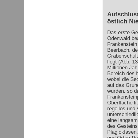
Aufschluss
östlich Ni
Das erste Geb
Odenwald bes
Frankenstein 
Beerbach, der
Grabenschult
liegt (Abb. 1
Millionen Jah
Bereich des 
wobei die Sed
auf das Grun
wurden, so d
Frankenstein
Oberfläche li
regellos und 
unterschiedli
eine langsam
des Gesteins 
Plagioklasen,
und Ortho-Pyr