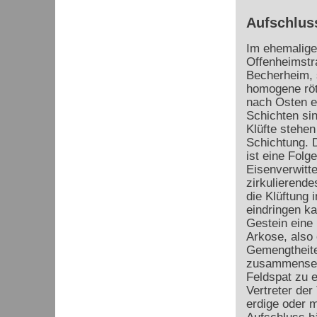
Aufschlus
Im ehemalige
Offenheimstr
Becherheim, 
homogene röt
nach Osten ei
Schichten sin
Klüfte stehen
Schichtung. 
ist eine Folge
Eisenverwitt
zirkulierend
die Klüftung 
eindringen k
Gestein eine 
Arkose, also 
Gemengtheite
zusammensetzt
Feldspat zu er
Vertreter der
erdige oder m