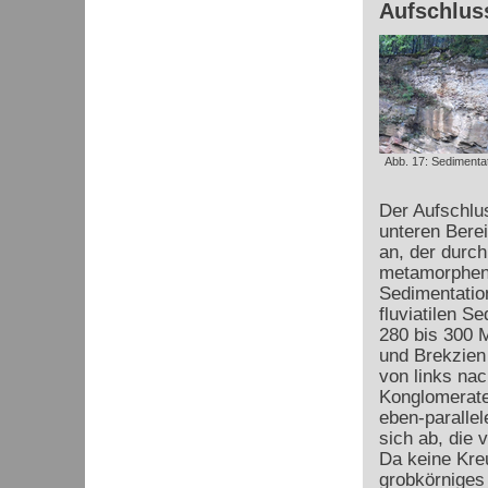
Aufschlus
Abb. 17: Sedimenta
Der Aufschlus
unteren Bere
an, der durch
metamorphen 
Sedimentation
fluviatilen 
280 bis 300 
und Brekzien
von links nac
Konglomerate
eben-paralle
sich ab, die 
Da keine Kre
grobkörniges