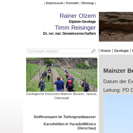
Impressum
Kontakt
Sitemap
Rainer Olzem
Diplom-Geologe
Timm Reisinger
Dr. rer. nat. Geowissenschaften
Home
Geologie
Mainzer B
Datum der Ex
Leitung: PD D
Geologische Exkursion Mainzer Becken, Taunus,
Odenwald
Stofftransport im Tiefengrundwasser
Karsthöhlen in Yucatán/México
(Vorschau)