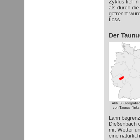
Zyklus lief i
als durch di
getrennt wur
floss.
Der Taunu
Abb. 3: Geografis
von Taunus (links)
Lahn begrenz
Dießenbach u
mit Wetter u
eine natürlic