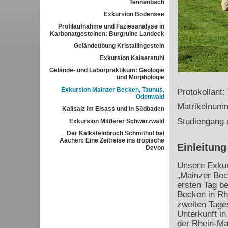
Tennenbach
Exkursion Bodensee
Profilaufnahme und Faziesanalyse in
Karbonatgesteinen: Burgruine Landeck
Geländeübung Kristallingestein
Exkursion Kaiserstuhl
Gelände- und Laborpraktikum: Geologie
und Morphologie
Exkursion Mainzer Becken, Taunus,
Protokollant:
Odenwald
Matrikelnum
Kalisalz im Elsass und in Südbaden
Studiengang 
Exkursion Mittlerer Schwarzwald
Der Kalksteinbruch Schmithof bei
Aachen: Eine Zeitreise ins tropische
Einleitung
Devon
Unsere Exkurs
„Mainzer Bec
ersten Tag b
Becken in R
zweiten Tage
Unterkunft in
der Rhein-Ma