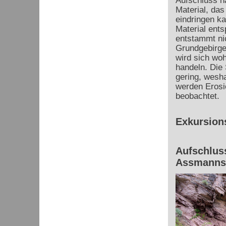
Aufschluss hä
Material, das
eindringen ka
Material ent
entstammt ni
Grundgebirge.
wird sich woh
handeln. Die
gering, wesha
werden Erosi
beobachtet.
Exkursion
Aufschluss
Assmanns