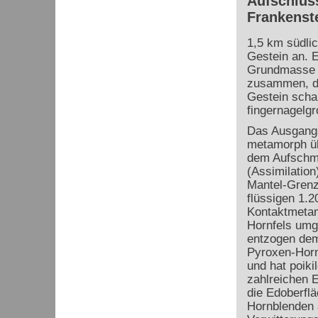
Aufschluss
Frankenst
1,5 km südlic
Gestein an. 
Grundmasse d
zusammen, di
Gestein scha
fingernagelgr
Das Ausgangs
metamorph üb
dem Aufschme
(Assimilation
Mantel-Grenz
flüssigen 1.
Kontaktmetam
Hornfels umg
entzogen dem
Pyroxen-Horn
und hat poiki
zahlreichen 
die Edoberflä
Hornblenden 