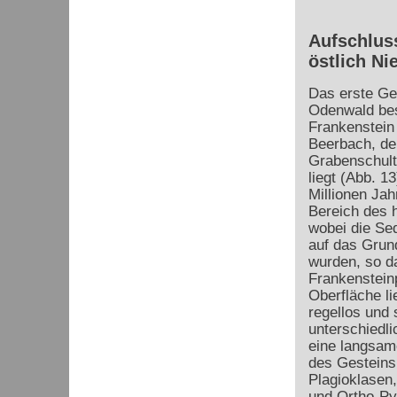
Aufschluss
östlich Ni
Das erste Geb
Odenwald bes
Frankenstein 
Beerbach, der
Grabenschult
liegt (Abb. 1
Millionen Jah
Bereich des 
wobei die Sed
auf das Grun
wurden, so d
Frankenstein
Oberfläche li
regellos und 
unterschiedli
eine langsam
des Gesteins 
Plagioklasen,
und Ortho-Pyr