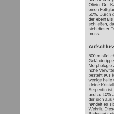
Olivin. Der Ka
einen Fettgla
50%. Durch d
der ebenfalls
schließen, d
sich dieser 
muss.
Aufschluss
500 m südlich
Geländerippe,
Morphologie z
hohe Verwitte
besteht aus 
wenige helle
kleine Krista
Serpentin ist
und zu 10% a
der sich aus 
handelt es si
Wehrlit. Dies
Bodensatz ei