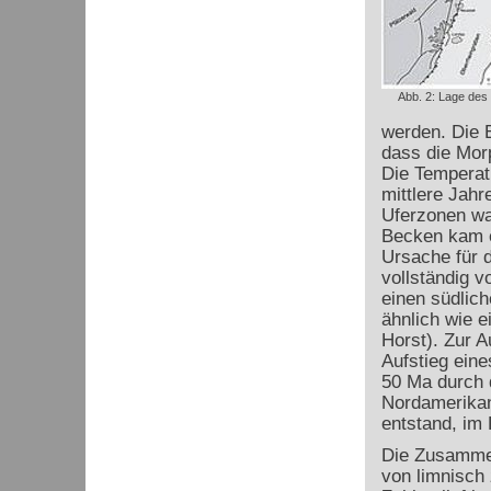
Abb. 2: Lage des
werden. Die 
dass die Morp
Die Temperatu
mittlere Jah
Uferzonen war
Becken kam e
Ursache für d
vollständig 
einen südlich
ähnlich wie ei
Horst). Zur 
Aufstieg ein
50 Ma durch 
Nordamerikan
entstand, im
Die Zusammen
von limnisch 