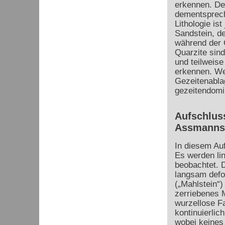
erkennen. De
dementsprech
Lithologie is
Sandstein, d
während der 
Quarzite sind
und teilweise
erkennen. We
Gezeitenabla
gezeitendomin
Aufschluss
Assmanns
In diesem Auf
Es werden li
beobachtet. D
langsam defo
(„Mahlstein“)
zerriebenes M
wurzellose Fa
kontinuierlic
wobei keines 