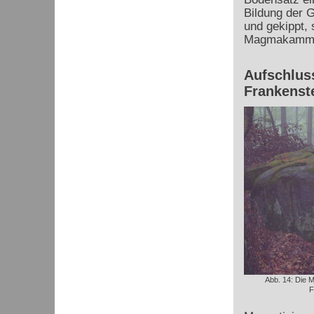
Bildung der 
und gekippt,
Magmakammer 
Aufschlus
Frankenst
Abb. 14: Die M
F