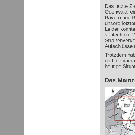
Das letzte Zi
Odenwald, ein
Bayern und B
unsere letzt
Leider konnte
schlechtem W
Straßenverke
Aufschlüsse 
Trotzdem habe
und die dama
heutige Situa
Das Mainz