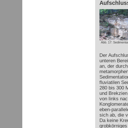
Aufschlus
Abb. 17: Sedimenta
Der Aufschlus
unteren Bere
an, der durch
metamorphen 
Sedimentation
fluviatilen 
280 bis 300 
und Brekzien
von links nac
Konglomerate
eben-paralle
sich ab, die 
Da keine Kre
grobkörniges