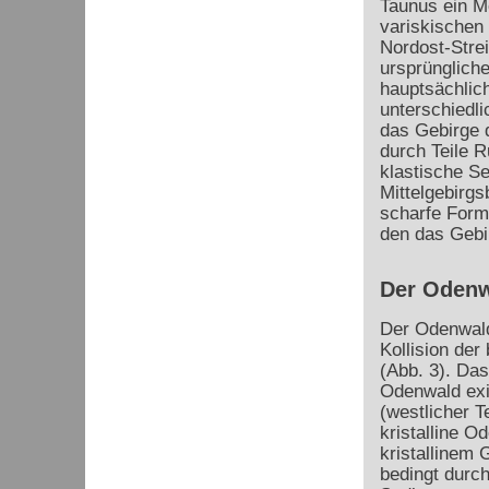
Taunus ein M
variskischen
Nordost-Stre
ursprünglich
hauptsächlic
unterschiedl
das Gebirge 
durch Teile R
klastische S
Mittelgebirgs
scharfe Form
den das Gebi
Der Oden
Der Odenwald 
Kollision der
(Abb. 3). Das
Odenwald exi
(westlicher T
kristalline 
kristallinem
bedingt durch