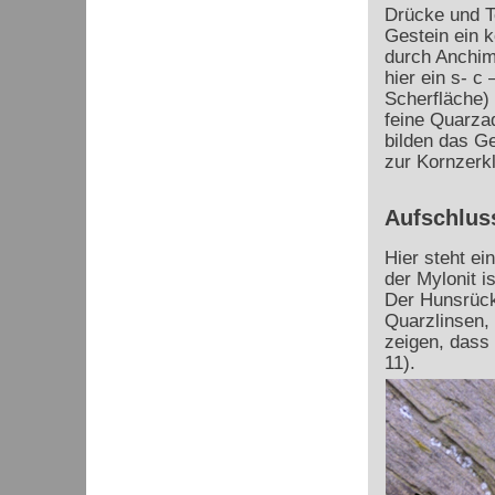
Drücke und Te
Gestein ein 
durch Anchime
hier ein s- c
Scherfläche) 
feine Quarzad
bilden das Ge
zur Kornzerkl
Aufschluss
Hier steht ei
der Mylonit i
Der Hunsrück
Quarzlinsen,
zeigen, dass 
11).