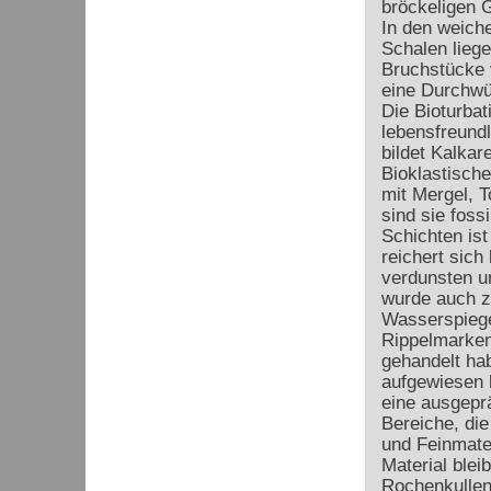
bröckeligen G
In den weich
Schalen liege
Bruchstücke v
eine Durchwü
Die Bioturbat
lebensfreundl
bildet Kalkar
Bioklastische
mit Mergel, T
sind sie foss
Schichten ist
reichert sich
verdunsten u
wurde auch z
Wasserspiege
Rippelmarken
gehandelt ha
aufgewiesen h
eine ausgeprä
Bereiche, di
und Feinmate
Material blei
Rochenkullen