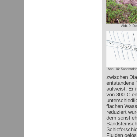
Abb. 9: De
Abb. 10: Sandsteinb
zwischen Dia
entstandene T
aufweist. Er 
von 300°C en
unterschiedli
flachen Wass
reduziert wur
dem sonst ehe
Sandsteinschi
Schieferschic
Fluiden gelös