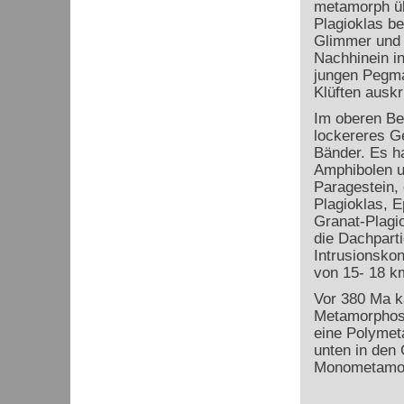
metamorph üb
Plagioklas be
Glimmer und 
Nachhinein in
jungen Pegma
Klüften auskri
Im oberen Ber
lockereres Ge
Bänder. Es ha
Amphibolen un
Paragestein, 
Plagioklas, E
Granat-Plagi
die Dachparti
Intrusionskon
von 15- 18 k
Vor 380 Ma k
Metamorphose
eine Polymet
unten in den
Monometamo