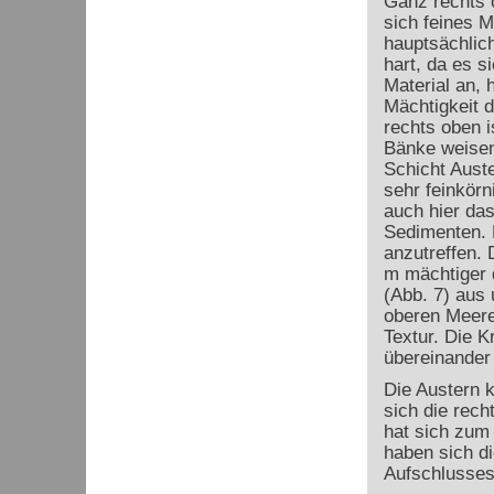
Ganz rechts o
sich feines M
hauptsächlich
hart, da es s
Material an, h
Mächtigkeit d
rechts oben i
Bänke weisen 
Schicht Auste
sehr feinkörn
auch hier das
Sedimenten. 
anzutreffen. 
m mächtiger q
(Abb. 7) aus 
oberen Meere
Textur. Die 
übereinander
Die Austern k
sich die rech
hat sich zum
haben sich di
Aufschlusses