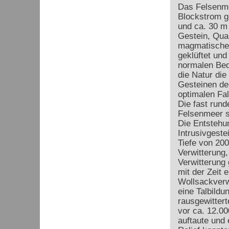
Das Felsenm
Blockstrom g
und ca. 30 m 
Gestein, Quarz
magmatische
geklüftet und
normalen Bed
die Natur die
Gesteinen de
optimalen Fal
Die fast rund
Felsenmeer s
Die Entstehu
Intrusivgestei
Tiefe von 200
Verwitterung,
Verwitterung
mit der Zeit 
Wollsackverw
eine Talbild
rausgewitter
vor ca. 12.00
auftaute und