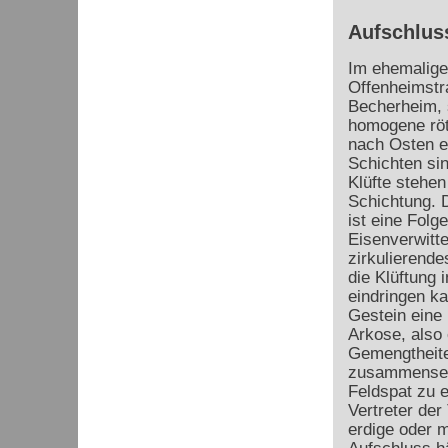
Aufschlus
Im ehemalige
Offenheimstr
Becherheim, 
homogene röt
nach Osten ei
Schichten sin
Klüfte stehen
Schichtung. 
ist eine Folge
Eisenverwitt
zirkulierend
die Klüftung 
eindringen k
Gestein eine 
Arkose, also 
Gemengtheite
zusammensetzt
Feldspat zu er
Vertreter der
erdige oder m