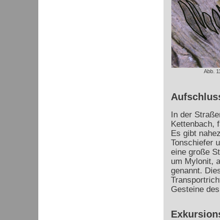
Abb. 1
Aufschlus
In der Straß
Kettenbach, f
Es gibt nahe
Tonschiefer 
eine große S
um Mylonit, 
genannt. Dies
Transportric
Gesteine des
Exkursion