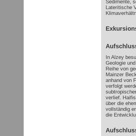
Sedimente, s
Lateritische 
Klimaverhältn
Exkursion
Aufschlus
In Alzey bes
Geologie und
Reihe von ge
Mainzer Beck
anhand von F
verfolgt werd
subtropische
verlief. Haif
über die ehem
vollständig e
die Entwicklu
Aufschluss