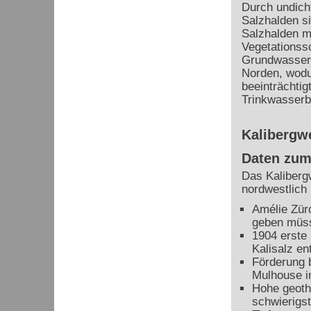
Durch undich
Salzhalden s
Salzhalden mi
Vegetationss
Grundwasser 
Norden, wodu
beeinträchti
Trinkwasserb
Kalibergw
Daten zum
Das Kaliberg
nordwestlich
Amélie Zür
geben müs
1904 erste
Kalisalz en
Förderung 
Mulhouse i
Hohe geoth
schwierigst