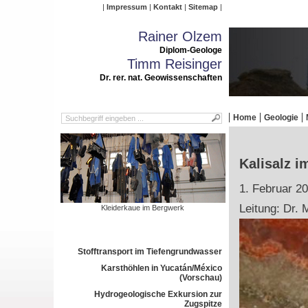
Impressum
Kontakt
Sitemap
Rainer Olzem
Diplom-Geologe
Timm Reisinger
Dr. rer. nat. Geowissenschaften
Home
Geologie
Kalisalz i
1. Februar 2
Leitung: Dr. 
Kleiderkaue im Bergwerk
Stofftransport im Tiefengrundwasser
Karsthöhlen in Yucatán/México
(Vorschau)
Hydrogeologische Exkursion zur
Zugspitze