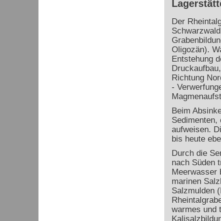
Lagerstätt
Der Rheintal
Schwarzwald 
Grabenbildu
Oligozän). Wa
Entstehung d
Druckaufbau,
Richtung Nor
- Verwerfung
Magmenaufsti
Beim Absinke
Sedimenten, d
aufweisen. D
bis heute eb
Durch die Se
nach Süden t
Meerwasser b
marinen Salz
Salzmulden (
Rheintalgrab
warmes und t
Kalisalzbild