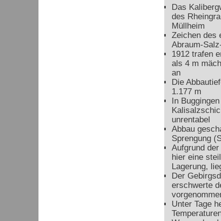
Das Kaliberg
des Rheingra
Müllheim
Zeichen des 
Abraum-Salz-
1912 trafen e
als 4 m mäch
an
Die Abbautie
1.177 m
In Buggingen
Kalisalzschic
unrentabel
Abbau gescha
Sprengung (S
Aufgrund der
hier eine ste
Lagerung, lie
Der Gebirgsd
erschwerte d
vorgenomme
Unter Tage h
Temperaturen