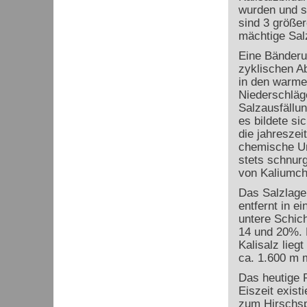
wurden und si
sind 3 größer
mächtige Sal
Eine Bänderun
zyklischen Ab
in den warme
Niederschläg
Salzausfällun
es bildete si
die jahreszei
chemische Un
stets schnurg
von Kaliumchl
Das Salzlage
entfernt in e
untere Schich
14 und 20%. D
Kalisalz lieg
ca. 1.600 m m
Das heutige R
Eiszeit exist
zum Hirschspr