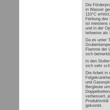
Die Förderpro
in Wasser geg
110°C erhitzt
Färbung des 
ist meistens 
und in der O
teilweise als
Da es unter 
Grubenlampen
Flamme der 
sich bemerkba
In den Stolle
sich sehr sch
Die Arbeit in
Folgekrankhe
und Gasexplo
Bergleute um
Doppelkettens
verbessert, 
Produktivität
gekostet.