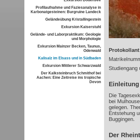
Exkursion Bodensee
Profilaufnahme und Faziesanalyse in
Karbonatgesteinen: Burgruine Landeck
Geländeübung Kristallingestein
Exkursion Kaiserstuhl
Gelände- und Laborpraktikum: Geologie
und Morphologie
Exkursion Mainzer Becken, Taunus,
Protokollan
Odenwald
Kalisalz im Elsass und in Südbaden
Matrikelnum
Exkursion Mittlerer Schwarzwald
Studiengang 
Der Kalksteinbruch Schmithof bei
Aachen: Eine Zeitreise ins tropische
Devon
Einleitung
Die Tagesexku
bei Mulhouse
gelegen. Them
Entstehung u
Buggingen.
Der Rheint