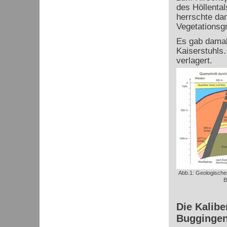
des Höllenta
herrschte dam
Vegetationsg
Es gab damal
Kaiserstuhls
verlagert.
Abb.1: Geologische
B
Die Kalib
Buggingen