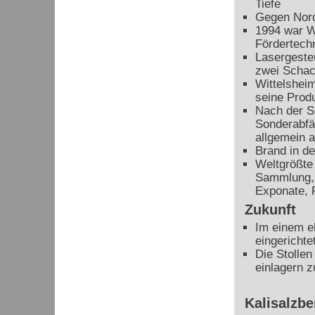
Tiefe
Gegen Norde
1994 war W
Fördertech
Lasergeste
zwei Schac
Wittelsheim
seine Produ
Nach der S
Sonderabfä
allgemein 
Brand in d
Weltgrößte
Sammlung, 
Exponate, 
Zukunft
Im einem e
eingerichte
Die Stollen
einlagern 
Kalisalzb