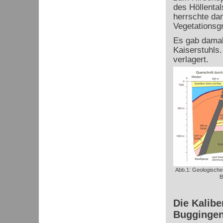
des Höllenta
herrschte dam
Vegetationsg
Es gab damal
Kaiserstuhls
verlagert.
Abb.1: Geologische
B
Die Kalib
Buggingen