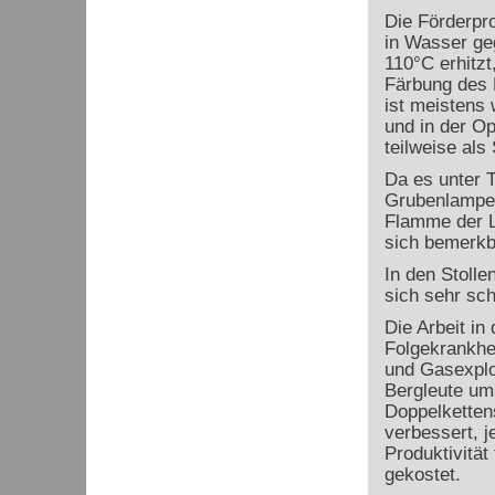
Die Förderpro
in Wasser geg
110°C erhitzt
Färbung des 
ist meistens 
und in der O
teilweise als
Da es unter 
Grubenlampen
Flamme der 
sich bemerkba
In den Stolle
sich sehr sch
Die Arbeit in
Folgekrankhe
und Gasexplo
Bergleute um
Doppelkettens
verbessert, 
Produktivität
gekostet.