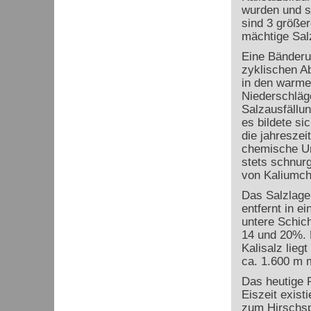
wurden und si
sind 3 größer
mächtige Sal
Eine Bänderun
zyklischen Ab
in den warme
Niederschläg
Salzausfällun
es bildete si
die jahreszei
chemische Un
stets schnurg
von Kaliumchl
Das Salzlage
entfernt in e
untere Schich
14 und 20%. D
Kalisalz lieg
ca. 1.600 m m
Das heutige R
Eiszeit exist
zum Hirschspr