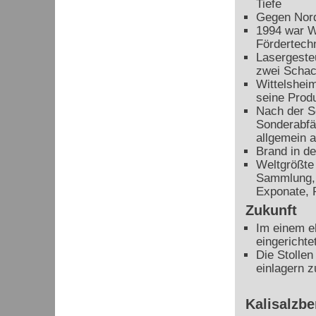
Tiefe
Gegen Norde
1994 war W
Fördertech
Lasergeste
zwei Schac
Wittelsheim
seine Produ
Nach der S
Sonderabfä
allgemein 
Brand in d
Weltgrößte
Sammlung, 
Exponate, 
Zukunft
Im einem e
eingerichte
Die Stollen
einlagern 
Kalisalzb