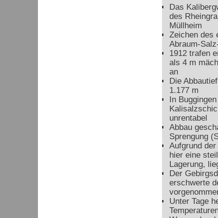
Das Kaliberg
des Rheingra
Müllheim
Zeichen des 
Abraum-Salz-
1912 trafen e
als 4 m mäch
an
Die Abbautie
1.177 m
In Buggingen
Kalisalzschic
unrentabel
Abbau gescha
Sprengung (S
Aufgrund der
hier eine ste
Lagerung, lie
Der Gebirgsd
erschwerte d
vorgenomme
Unter Tage h
Temperaturen