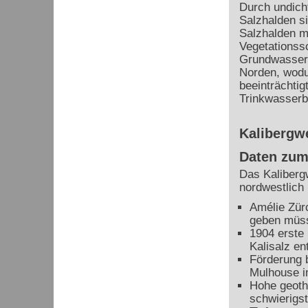
Durch undich
Salzhalden s
Salzhalden mi
Vegetationss
Grundwasser 
Norden, wodu
beeinträchti
Trinkwasserb
Kalibergw
Daten zum
Das Kaliberg
nordwestlich
Amélie Zür
geben müs
1904 erste
Kalisalz en
Förderung 
Mulhouse i
Hohe geoth
schwierigst