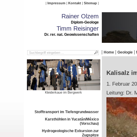
Impressum
Kontakt
Sitemap
Rainer Olzem
Diplom-Geologe
Timm Reisinger
Dr. rer. nat. Geowissenschaften
Home
Geologie
Kalisalz i
1. Februar 2
Leitung: Dr. 
Kleiderkaue im Bergwerk
Stofftransport im Tiefengrundwasser
Karsthöhlen in Yucatán/México
(Vorschau)
Hydrogeologische Exkursion zur
Zugspitze