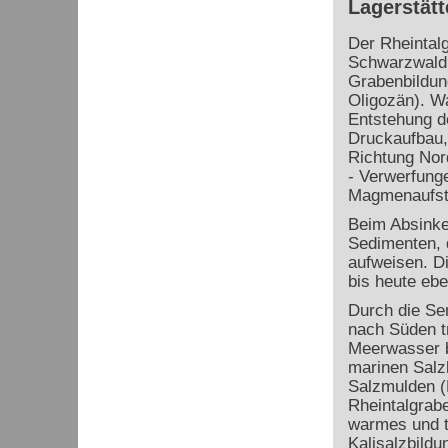
Lagerstätt
Der Rheintal
Schwarzwald 
Grabenbildu
Oligozän). Wa
Entstehung d
Druckaufbau,
Richtung Nor
- Verwerfung
Magmenaufsti
Beim Absinke
Sedimenten, d
aufweisen. D
bis heute eb
Durch die Se
nach Süden t
Meerwasser b
marinen Salz
Salzmulden (
Rheintalgrab
warmes und t
Kalisalzbild