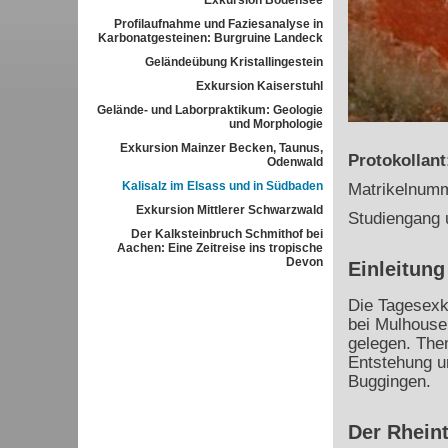
Exkursion Bodensee
Profilaufnahme und Faziesanalyse in
Karbonatgesteinen: Burgruine Landeck
Geländeübung Kristallingestein
Exkursion Kaiserstuhl
Gelände- und Laborpraktikum: Geologie
und Morphologie
Exkursion Mainzer Becken, Taunus,
Protokollan
Odenwald
Kalisalz im Elsass und in Südbaden
Matrikelnum
Exkursion Mittlerer Schwarzwald
Studiengang 
Der Kalksteinbruch Schmithof bei
Aachen: Eine Zeitreise ins tropische
Devon
Einleitung
Die Tagesexku
bei Mulhouse
gelegen. Them
Entstehung u
Buggingen.
Der Rheint