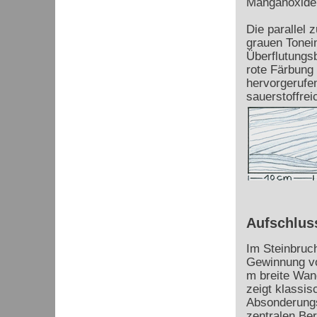
Manganoxide
Die parallel
grauen Tonein
Überflutungsb
rote Färbung 
hervorgerufen
sauerstoffre
Aufschlus
Im Steinbruc
Gewinnung vo
m breite Wan
zeigt klassi
Absonderungs
zentralen Ber