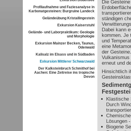
Exkursion Bodensee
Die Gesteine 
Erdoberfläche
Profilaufnahme und Faziesanalyse in
Karbonatgesteinen: Burgruine Landeck
transportiere
ständigen ch
Geländeübung Kristallingestein
Verwitterungs
Exkursion Kaiserstuhl
Dabei kann e
Gelände- und Laborpraktikum: Geologie
kommen. Je t
und Morphologie
und Temperatu
Exkursion Mainzer Becken, Taunus,
eine Metamor
Odenwald
der Gesteine
Kalisalz im Elsass und in Südbaden
Vulkanismus w
Exkursion Mittlerer Schwarzwald
erneut und de
Der Kalksteinbruch Schmithof bei
Hinsichtlich 
Aachen: Eine Zeitreise ins tropische
Gesteinsklas
Devon
Sedimentg
Festgeste
Klastische
Durch Wind
transportie
Chemische S
Lösungen - 
Biogene Se