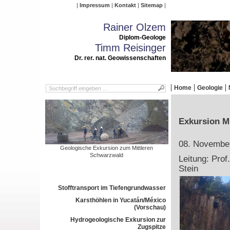
Impressum
Kontakt
Sitemap
Rainer Olzem
Diplom-Geologe
Timm Reisinger
Dr. rer. nat. Geowissenschaften
Home
Geologie
Exkursion M
08. Novembe
Geologische Exkursion zum Mittleren
Schwarzwald
Leitung: Prof
Stein
Stofftransport im Tiefengrundwasser
Karsthöhlen in Yucatán/México
(Vorschau)
Hydrogeologische Exkursion zur
Zugspitze