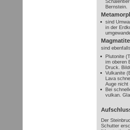
Schalentie
Bernstein.
Metamorph
sind Umwan
in der Erd
umgewandel
Magmatite
sind ebenfal
Plutonite (
im oberen 
Druck. Bild
Vulkanite (
Lava schnel
Auge nicht 
Bei schnell
vulkan. Gla
Aufschlus
Der Steinbru
Schutter ersc