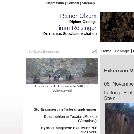
Impressum
Kontakt
Sitemap
Rainer Olzem
Diplom-Geologe
Timm Reisinger
Dr. rer. nat. Geowissenschaften
Home
Geologie
Exkursion M
08. Novembe
Geologische Exkursion zum Mittleren
Schwarzwald
Leitung: Prof
Stein
Stofftransport im Tiefengrundwasser
Karsthöhlen in Yucatán/México
(Vorschau)
Hydrogeologische Exkursion zur
Zugspitze