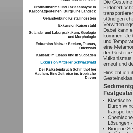
Exkursion Bodensee
Die Gesteine 
Erdoberfläche
Profilaufnahme und Faziesanalyse in
Karbonatgesteinen: Burgruine Landeck
transportiere
ständigen ch
Geländeübung Kristallingestein
Verwitterungs
Exkursion Kaiserstuhl
Dabei kann e
Gelände- und Laborpraktikum: Geologie
kommen. Je t
und Morphologie
und Temperatu
Exkursion Mainzer Becken, Taunus,
eine Metamor
Odenwald
der Gesteine
Kalisalz im Elsass und in Südbaden
Vulkanismus w
Exkursion Mittlerer Schwarzwald
erneut und de
Der Kalksteinbruch Schmithof bei
Hinsichtlich 
Aachen: Eine Zeitreise ins tropische
Gesteinsklas
Devon
Sedimentg
Festgeste
Klastische
Durch Wind
transportie
Chemische S
Lösungen - 
Biogene Se