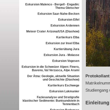
Exkursion Malenco - Bergell - Engadin:
Thema Gletscher
Exkursion Saar-Nahe-Becken
Exkursion Eifel
Exkursion Ardennen
Meteor Crater Arizona/USA (Diashow)
Kartierkurs Elba
Exkursion zur Insel Elba
Kartierübung Jura
Exkursion Jura - Molasse
Exkursion Vogesen
Exkursion in die Schweizer Alpen: Finero,
Baveno, Val Verzasca, Alpe Arami
Protokollan
Der Ätna: Geologie, aktuelle Situation
und Geschichte (Diashow)
Matrikelnum
Kartierkurs Eschwege
Studiengang 
Exkursion Lukmanier
Faziesanalyse und Stratigrafie
klastischer Sedimente: Buntsandstein in
Einleitung
Tennenbach