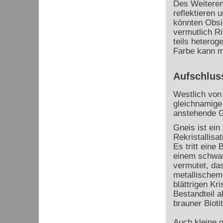
Des Weiteren 
reflektieren 
könnten Obsid
vermutlich Ri
teils heterog
Farbe kann m
Aufschlus
Westlich von 
gleichnamige 
anstehende Gn
Gneis ist ei
Rekristallisa
Es tritt eine
einem schwarz
vermutet, da
metallischem 
blättrigen Kri
Bestandteil a
brauner Biot
Auch kleine g