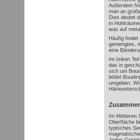
Außerdem fin
man an großen
Dies deutet d
in Hohlräumen
was auf meta
Häufig findet
gemengtes, m
eine Bänderu
Im linken Tei
das in geschi
sich um Boudi
bildet Boudi
umgeben. Wic
Härteuntersc
Zusammen
Im Mittleren
Oberfläche b
typisches Se
magmatisches
Jedes Gestein