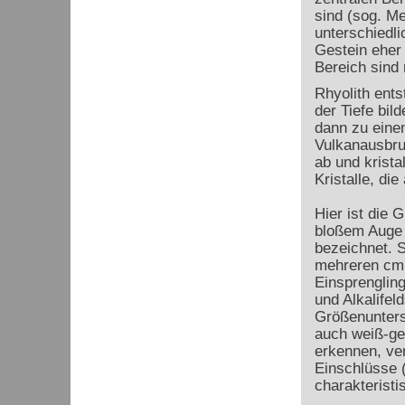
sind (sog. Me
unterschiedl
Gestein eher 
Bereich sind
Rhyolith ent
der Tiefe bil
dann zu eine
Vulkanausbru
ab und krista
Kristalle, di
Hier ist die 
bloßem Auge g
bezeichnet. 
mehreren cm
Einsprengling
und Alkalifel
Größenunters
auch weiß-gel
erkennen, ver
Einschlüsse (
charakteristi