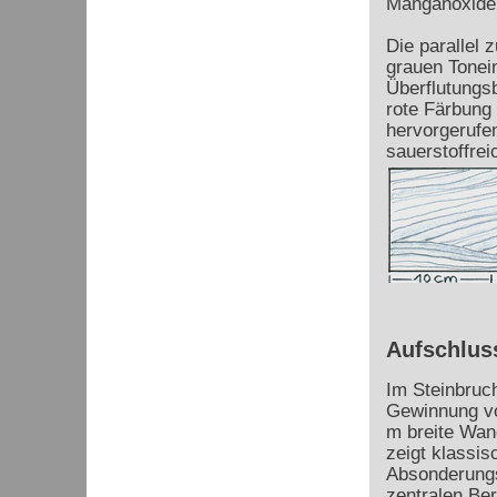
Manganoxide
Die parallel
grauen Tonein
Überflutungsb
rote Färbung 
hervorgerufen
sauerstoffre
Aufschlus
Im Steinbruc
Gewinnung vo
m breite Wan
zeigt klassi
Absonderungs
zentralen Ber