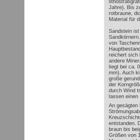
lithostratigr
Jahre). Bis z
rotbraune, d
Material für 
Sandstein ist
Sandkörnern.
von Taschenm
Hauptbestandt
reichert sic
andere Minera
liegt bei ca.
mm). Auch ki
große gerunde
der Korngröß
durch Wind t
lassen einen
An gesägten 
Strömungsabl
Kreuzschicht
entstanden. D
braun bis bei
Größen von 1