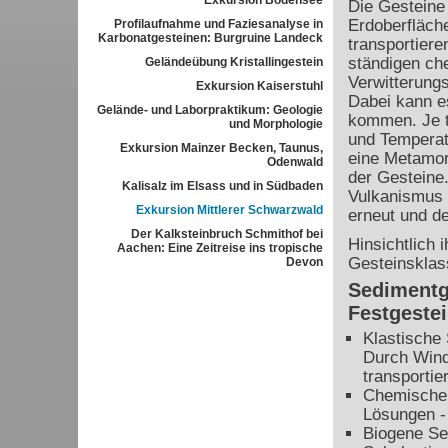
Exkursion Bodensee
Die Gesteine 
Erdoberfläche
Profilaufnahme und Faziesanalyse in
Karbonatgesteinen: Burgruine Landeck
transportiere
ständigen ch
Geländeübung Kristallingestein
Verwitterungs
Exkursion Kaiserstuhl
Dabei kann e
Gelände- und Laborpraktikum: Geologie
kommen. Je t
und Morphologie
und Temperatu
Exkursion Mainzer Becken, Taunus,
eine Metamor
Odenwald
der Gesteine
Kalisalz im Elsass und in Südbaden
Vulkanismus w
Exkursion Mittlerer Schwarzwald
erneut und de
Der Kalksteinbruch Schmithof bei
Hinsichtlich 
Aachen: Eine Zeitreise ins tropische
Gesteinsklas
Devon
Sedimentg
Festgeste
Klastische
Durch Wind
transportie
Chemische S
Lösungen - 
Biogene Se