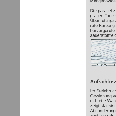
Manganoxide
Die parallel
grauen Tonein
Überflutungsb
rote Färbung 
hervorgerufen
sauerstoffre
Aufschlus
Im Steinbruc
Gewinnung vo
m breite Wan
zeigt klassi
Absonderungs
zentralen Ber