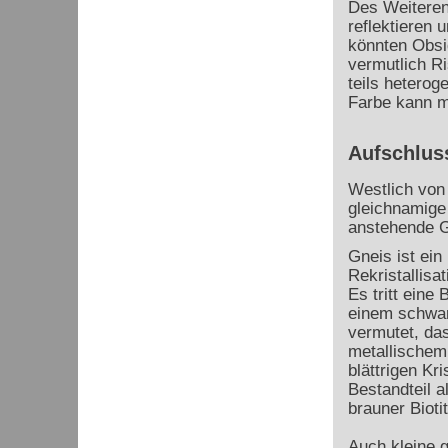
Des Weiteren 
reflektieren 
könnten Obsid
vermutlich Ri
teils heterog
Farbe kann m
Aufschlus
Westlich von 
gleichnamige 
anstehende Gn
Gneis ist ei
Rekristallisa
Es tritt eine
einem schwarz
vermutet, da
metallischem 
blättrigen Kri
Bestandteil a
brauner Biot
Auch kleine g