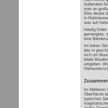
Außerdem fin
man an großen
Dies deutet d
in Hohlräumen
was auf meta
Häufig findet
gemengtes, m
eine Bänderu
Im linken Tei
das in geschi
sich um Boudi
bildet Boudi
umgeben. Wic
Härteuntersc
Zusammen
Im Mittleren
Oberfläche b
typisches Se
magmatisches
Jedes Gestein