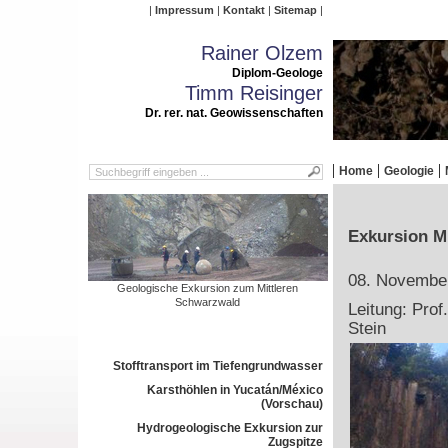
Impressum
Kontakt
Sitemap
Rainer Olzem
Diplom-Geologe
Timm Reisinger
Dr. rer. nat. Geowissenschaften
Home
Geologie
Exkursion M
08. Novembe
Geologische Exkursion zum Mittleren
Schwarzwald
Leitung: Prof
Stein
Stofftransport im Tiefengrundwasser
Karsthöhlen in Yucatán/México
(Vorschau)
Hydrogeologische Exkursion zur
Zugspitze