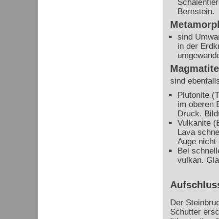
Schalentie
Bernstein.
Metamorph
sind Umwan
in der Erd
umgewandel
Magmatite
sind ebenfal
Plutonite (
im oberen 
Druck. Bild
Vulkanite (
Lava schnel
Auge nicht 
Bei schnell
vulkan. Gla
Aufschlus
Der Steinbru
Schutter ersc