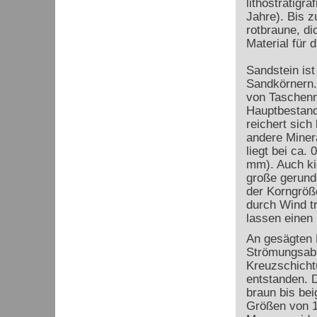
lithostratigr
Jahre). Bis z
rotbraune, d
Material für 
Sandstein ist
Sandkörnern.
von Taschenm
Hauptbestandt
reichert sic
andere Minera
liegt bei ca.
mm). Auch ki
große gerunde
der Korngröß
durch Wind t
lassen einen
An gesägten 
Strömungsabl
Kreuzschicht
entstanden. D
braun bis bei
Größen von 1