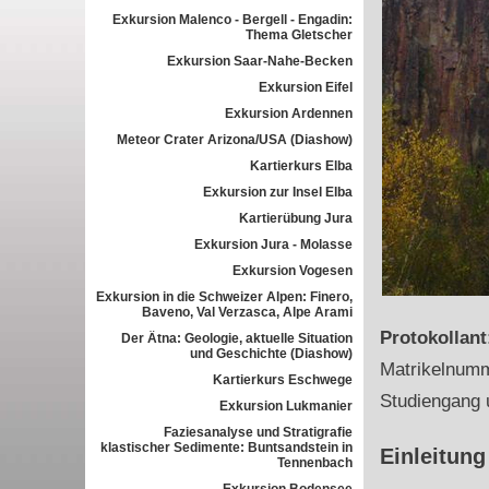
Exkursion Malenco - Bergell - Engadin:
Thema Gletscher
Exkursion Saar-Nahe-Becken
Exkursion Eifel
Exkursion Ardennen
Meteor Crater Arizona/USA (Diashow)
Kartierkurs Elba
Exkursion zur Insel Elba
Kartierübung Jura
Exkursion Jura - Molasse
Exkursion Vogesen
Exkursion in die Schweizer Alpen: Finero,
Baveno, Val Verzasca, Alpe Arami
Protokollan
Der Ätna: Geologie, aktuelle Situation
und Geschichte (Diashow)
Matrikelnum
Kartierkurs Eschwege
Studiengang 
Exkursion Lukmanier
Faziesanalyse und Stratigrafie
klastischer Sedimente: Buntsandstein in
Einleitung
Tennenbach