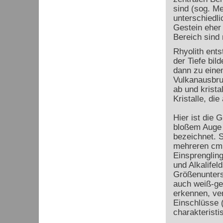
sind (sog. Me
unterschiedl
Gestein eher 
Bereich sind
Rhyolith ent
der Tiefe bil
dann zu eine
Vulkanausbru
ab und krista
Kristalle, di
Hier ist die 
bloßem Auge g
bezeichnet. 
mehreren cm
Einsprengling
und Alkalifel
Größenunters
auch weiß-gel
erkennen, ver
Einschlüsse (
charakteristi