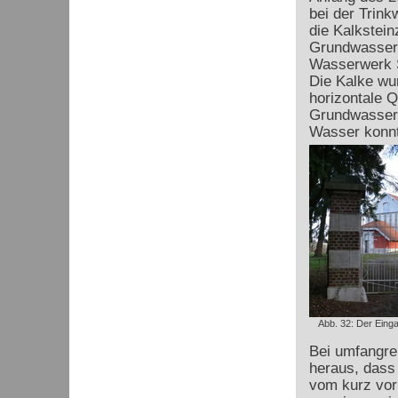
bei der Trin
die Kalkstein
Grundwasserl
Wasserwerk S
Die Kalke wu
horizontale 
Grundwasser 
Wasser konnt
Abb. 32: Der Ein
Bei umfangre
heraus, dass 
vom kurz vorh