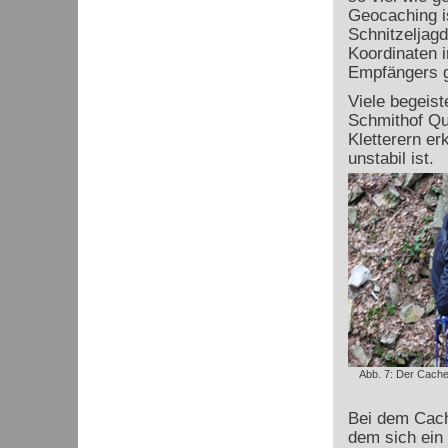
Geocaching is
Schnitzeljag
Koordinaten i
Empfängers g
Viele begeis
Schmithof Qu
Kletterern er
unstabil ist.
Abb. 7: Der Cache 
Bei dem Cach
dem sich ein