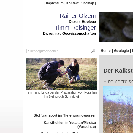
Impressum
Kontakt
Sitemap
Rainer Olzem
Diplom-Geologe
Timm Reisinger
Dr. rer. nat. Geowissenschaften
Home
Geologie
Der Kalks
Eine Zeitreis
Timm und Linda bei der Präparation von Fossilien
im Steinbruch Schmithof
Stofftransport im Tiefengrundwasser
Karsthöhlen in Yucatán/México
(Vorschau)