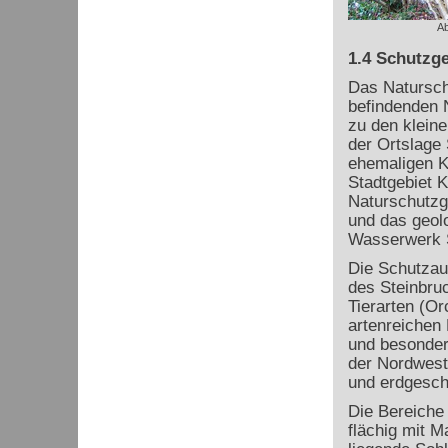
Ab
1.4 Schutzge
Das Naturschu
befindenden N
zu den kleine
der Ortslage 
ehemaligen Ka
Stadtgebiet 
Naturschutzg
und das geol
Wasserwerk 
Die Schutzaus
des Steinbru
Tierarten (Or
artenreichen
und besonder
der Nordwest
und erdgesch
Die Bereiche
flächig mit M