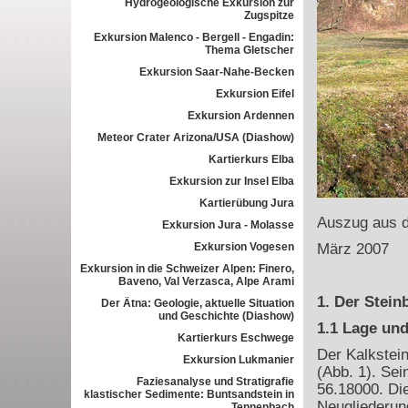
Hydrogeologische Exkursion zur
Zugspitze
Exkursion Malenco - Bergell - Engadin:
Thema Gletscher
Exkursion Saar-Nahe-Becken
Exkursion Eifel
Exkursion Ardennen
Meteor Crater Arizona/USA (Diashow)
Kartierkurs Elba
Exkursion zur Insel Elba
Kartierübung Jura
Auszug aus d
Exkursion Jura - Molasse
Exkursion Vogesen
März 2007
Exkursion in die Schweizer Alpen: Finero,
Baveno, Val Verzasca, Alpe Arami
1. Der Stein
Der Ätna: Geologie, aktuelle Situation
und Geschichte (Diashow)
1.1 Lage und
Kartierkurs Eschwege
Der Kalkstein
Exkursion Lukmanier
(Abb. 1). Sei
Faziesanalyse und Stratigrafie
56.18000. Di
klastischer Sedimente: Buntsandstein in
Neugliederun
Tennenbach