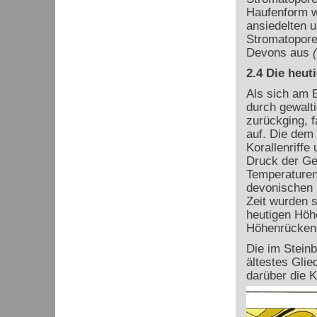
Haufenform w
ansiedelten u
Stromatoporen
Devons aus
(
2.4 Die heut
Als sich am 
durch gewalt
zurückging, 
auf. Die dem
Korallenriff
Druck der Ge
Temperaturen
devonischen 
Zeit wurden s
heutigen Höh
Höhenrückens
Die im Stein
ältestes Glie
darüber die K