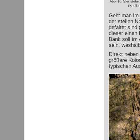
Abb. 18: Steil steh
(Knolle
Geht man im 
der steilen N
gefaltet sind
dieser einen 
Bank soll im
sein, weshalb
Direkt neben 
größere Kolo
typischen Au