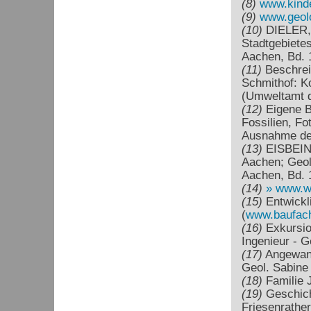
(8)
www.kinde
(9)
www.geolog
(10)
DIELER,H
Stadtgebietes
Aachen, Bd. 1
(11)
Beschrei
Schmithof: K
(Umweltamt d
(12)
Eigene B
Fossilien, Fo
Ausnahme der
(13)
EISBEIN,
Aachen; Geol.
Aachen, Bd. 1
(14)
www.wi
(15)
Entwickli
(
www.baufach
(16)
Exkursion
Ingenieur - 
(17)
Angewandt
Geol. Sabin
(18)
Familie 
(19)
Geschich
Friesenrathe