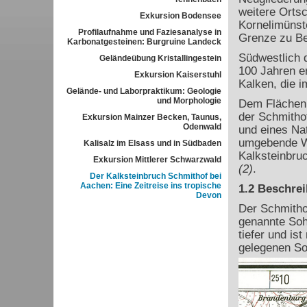
weitere Ortsc
Exkursion Bodensee
Kornelimünst
Profilaufnahme und Faziesanalyse in
Grenze zu Be
Karbonatgesteinen: Burgruine Landeck
Südwestlich d
Geländeübung Kristallingestein
100 Jahren e
Exkursion Kaiserstuhl
Kalken, die 
Gelände- und Laborpraktikum: Geologie
und Morphologie
Dem Flächenn
der Schmitho
Exkursion Mainzer Becken, Taunus,
Odenwald
und eines Nat
umgebende Wal
Kalisalz im Elsass und in Südbaden
Kalksteinbruc
Exkursion Mittlerer Schwarzwald
(2)
.
Der Kalksteinbruch Schmithof bei
Aachen: Eine Zeitreise ins tropische
1.2 Beschre
Devon
Der Schmitho
genannte Sohl
tiefer und is
gelegenen So