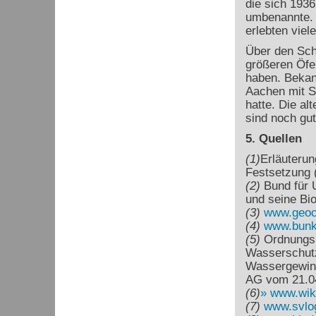
die sich 193
umbenannte. 
erlebten viele
Über den Schm
größeren Öfe
haben. Bekann
Aachen mit S
hatte. Die a
sind noch gut
5. Quellen
(1)
Erläuterun
Festsetzung 
(2)
Bund für 
und seine Bio
(3)
www.geoc
(4)
www.bunke
(5)
Ordnungsb
Wasserschutz
Wassergewin
AG vom 21.04
(6)
www.wik
(7)
www.svlo