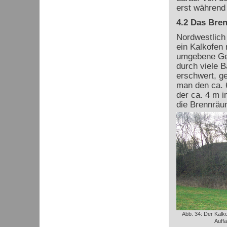
erst während 
4.2 Das Bre
Nordwestlich 
ein Kalkofen 
umgebene Gel
durch viele 
erschwert, ge
man den ca. 6
der ca. 4 m i
die Brennräu
Abb. 34: Der Kalk
Auffa