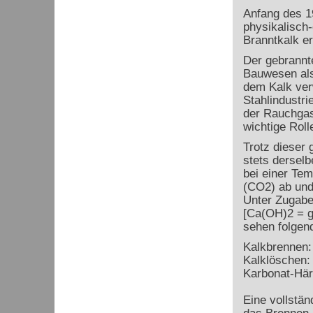
Anfang des 1
physikalisch
Branntkalk er
Der gebrannt
Bauwesen als 
dem Kalk verw
Stahlindustri
der Rauchgase
wichtige Roll
Trotz dieser
stets dersel
bei einer Te
(CO
2
) ab un
Unter Zugabe
[Ca(OH)
2
= g
sehen folge
Kalkbrennen
Kalklöschen:
Karbonat-Här
Eine vollstä