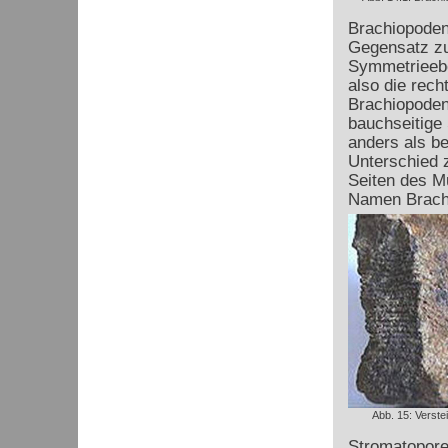
Brachiopoden
Gegensatz zu 
Symmetriee
also die rech
Brachiopoden
bauchseitige 
anders als be
Unterschied 
Seiten des M
Namen Brachi
Abb. 15: Verste
Stromatoporen