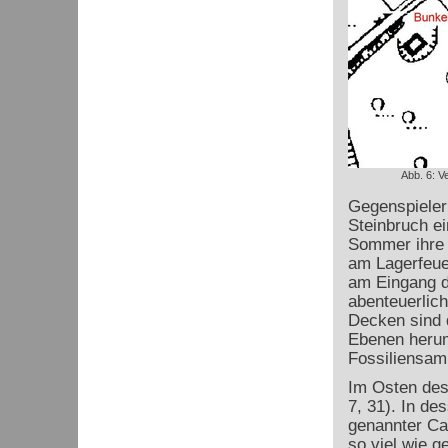
Abb. 6: V
Gegenspieler
Steinbruch ei
Sommer ihre 
am Lagerfeuer
am Eingang d
abenteuerlic
Decken sind d
Ebenen herum
Fossiliensamm
Im Osten des 
7, 31). In de
genannter Ca
so viel wie 