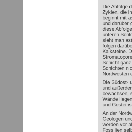
Die Abfolge d
Zyklen, die i
beginnt mit 
und darüber g
diese Abfolg
unteren Sohl
sieht man ast
folgen darübe
Kalksteine. D
Stromatoporen
Schicht ganz 
Schichten nic
Nordwesten e
Die Südost- 
und außerdem
bewachsen, s
Wände liegen
und Gesteinss
An der Nordwe
Geologen und
werden vor a
Fossilien se