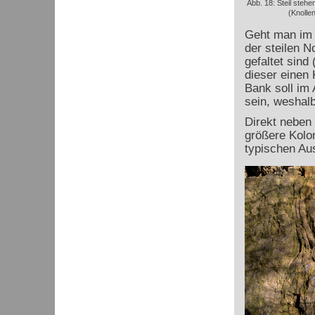
Abb. 18: Steil steh
(Knolle
Geht man im 
der steilen N
gefaltet sind
dieser einen 
Bank soll im
sein, weshalb
Direkt neben 
größere Kolo
typischen Au