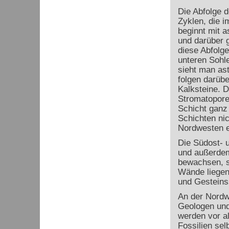
Die Abfolge d
Zyklen, die i
beginnt mit 
und darüber g
diese Abfolg
unteren Sohl
sieht man ast
folgen darübe
Kalksteine. D
Stromatoporen
Schicht ganz 
Schichten nic
Nordwesten e
Die Südost- 
und außerdem
bewachsen, s
Wände liegen
und Gesteinss
An der Nordwe
Geologen und
werden vor a
Fossilien se