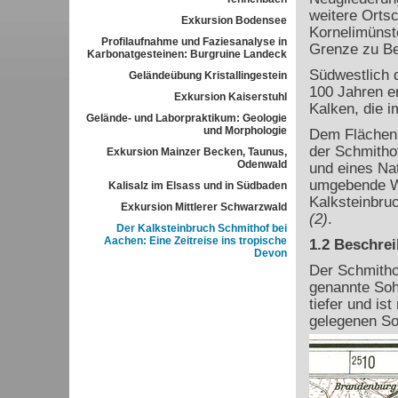
weitere Ortsc
Exkursion Bodensee
Kornelimünst
Profilaufnahme und Faziesanalyse in
Grenze zu Be
Karbonatgesteinen: Burgruine Landeck
Südwestlich d
Geländeübung Kristallingestein
100 Jahren e
Exkursion Kaiserstuhl
Kalken, die 
Gelände- und Laborpraktikum: Geologie
und Morphologie
Dem Flächenn
der Schmitho
Exkursion Mainzer Becken, Taunus,
Odenwald
und eines Nat
umgebende Wal
Kalisalz im Elsass und in Südbaden
Kalksteinbruc
Exkursion Mittlerer Schwarzwald
(2)
.
Der Kalksteinbruch Schmithof bei
Aachen: Eine Zeitreise ins tropische
1.2 Beschre
Devon
Der Schmitho
genannte Sohl
tiefer und is
gelegenen So