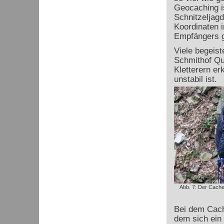
Geocaching is
Schnitzeljag
Koordinaten i
Empfängers g
Viele begeis
Schmithof Qu
Kletterern er
unstabil ist.
Abb. 7: Der Cache 
Bei dem Cach
dem sich ein