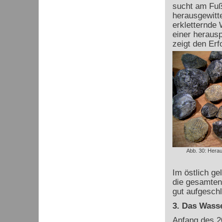
sucht am Fuß
herausgewitte
erkletternde 
einer herausp
zeigt den Erf
Abb. 30: Hera
Im östlich ge
die gesamten
gut aufgeschl
3. Das Wass
Anfang des 2