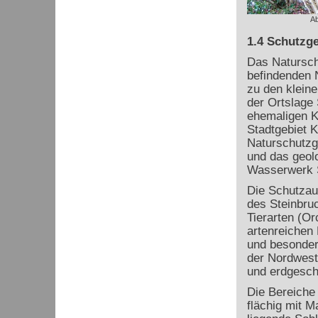
Ab
1.4 Schutzge
Das Naturschu
befindenden N
zu den kleine
der Ortslage 
ehemaligen Ka
Stadtgebiet 
Naturschutzg
und das geol
Wasserwerk 
Die Schutzaus
des Steinbru
Tierarten (Or
artenreichen
und besonder
der Nordwest
und erdgesch
Die Bereiche
flächig mit M