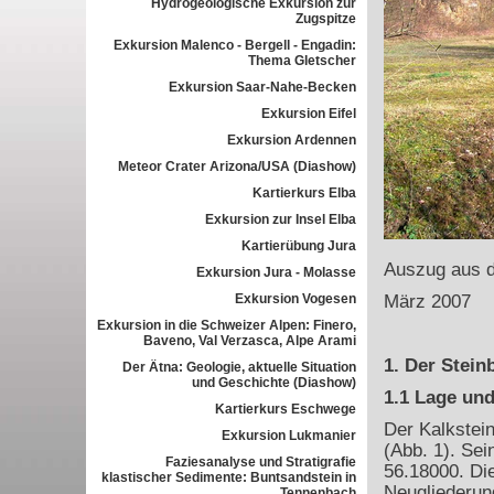
Hydrogeologische Exkursion zur
Zugspitze
Exkursion Malenco - Bergell - Engadin:
Thema Gletscher
Exkursion Saar-Nahe-Becken
Exkursion Eifel
Exkursion Ardennen
Meteor Crater Arizona/USA (Diashow)
Kartierkurs Elba
Exkursion zur Insel Elba
Kartierübung Jura
Auszug aus d
Exkursion Jura - Molasse
Exkursion Vogesen
März 2007
Exkursion in die Schweizer Alpen: Finero,
Baveno, Val Verzasca, Alpe Arami
1. Der Stein
Der Ätna: Geologie, aktuelle Situation
und Geschichte (Diashow)
1.1 Lage und
Kartierkurs Eschwege
Der Kalkstein
Exkursion Lukmanier
(Abb. 1). Sei
Faziesanalyse und Stratigrafie
56.18000. Di
klastischer Sedimente: Buntsandstein in
Neugliederun
Tennenbach