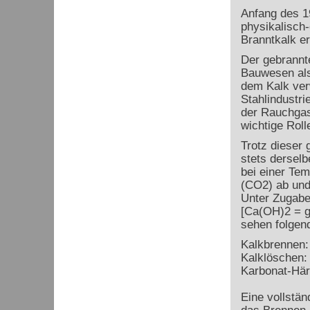
Anfang des 1
physikalisch
Branntkalk er
Der gebrannt
Bauwesen als 
dem Kalk verw
Stahlindustri
der Rauchgase
wichtige Roll
Trotz dieser
stets dersel
bei einer Te
(CO
2
) ab un
Unter Zugabe
[Ca(OH)
2
= g
sehen folge
Kalkbrennen
Kalklöschen:
Karbonat-Här
Eine vollstä