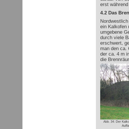
erst während 
4.2 Das Bre
Nordwestlich 
ein Kalkofen 
umgebene Gel
durch viele 
erschwert, ge
man den ca. 6
der ca. 4 m i
die Brennräu
Abb. 34: Der Kalk
Auffa