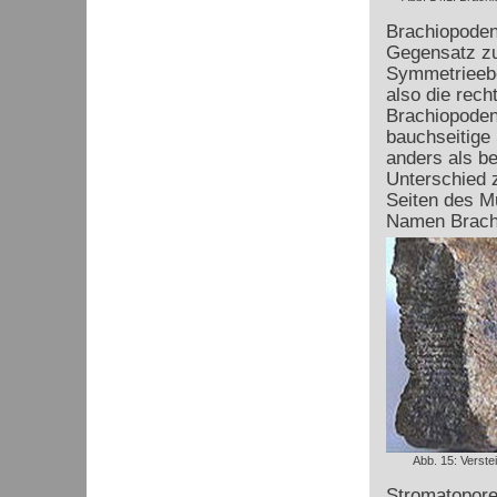
Brachiopoden
Gegensatz zu 
Symmetriee
also die rech
Brachiopoden
bauchseitige 
anders als be
Unterschied 
Seiten des M
Namen Brachi
Abb. 15: Verste
Stromatoporen