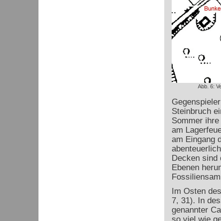
Abb. 6: V
Gegenspieler
Steinbruch ei
Sommer ihre 
am Lagerfeuer
am Eingang d
abenteuerlic
Decken sind d
Ebenen herum
Fossiliensamm
Im Osten des 
7, 31). In de
genannter Ca
so viel wie 