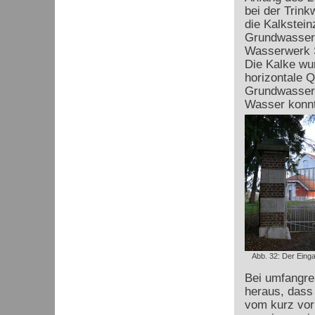
bei der Trin
die Kalkstein
Grundwasserl
Wasserwerk S
Die Kalke wu
horizontale 
Grundwasser 
Wasser konnt
Abb. 32: Der Ein
Bei umfangre
heraus, dass 
vom kurz vorh