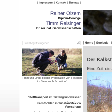
Impressum
Kontakt
Sitemap
Rainer Olzem
Diplom-Geologe
Timm Reisinger
Dr. rer. nat. Geowissenschaften
Home
Geologie
Der Kalks
Eine Zeitreis
Timm und Linda bei der Präparation von Fossilien
im Steinbruch Schmithof
Stofftransport im Tiefengrundwasser
Karsthöhlen in Yucatán/México
(Vorschau)