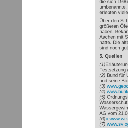
die sich 193
umbenannte. 
erlebten viele
Über den Schm
größeren Öfe
haben. Bekann
Aachen mit S
hatte. Die a
sind noch gut
5. Quellen
(1)
Erläuterun
Festsetzung 
(2)
Bund für 
und seine Bio
(3)
www.geoc
(4)
www.bunke
(5)
Ordnungsb
Wasserschutz
Wassergewin
AG vom 21.04
(6)
www.wik
(7)
www.svlo