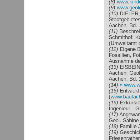
(8)
www.kinde
(9)
www.geolog
(10)
DIELER,H
Stadtgebietes
Aachen, Bd. 1
(11)
Beschrei
Schmithof: K
(Umweltamt d
(12)
Eigene B
Fossilien, Fo
Ausnahme der
(13)
EISBEIN,
Aachen; Geol.
Aachen, Bd. 1
(14)
www.wi
(15)
Entwickli
(
www.baufach
(16)
Exkursion
Ingenieur - 
(17)
Angewandt
Geol. Sabin
(18)
Familie 
(19)
Geschich
Friesenrathe