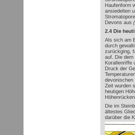
Haufenform w
ansiedelten u
Stromatoporen
Devons aus
(
2.4 Die heut
Als sich am 
durch gewalt
zurückging, 
auf. Die dem
Korallenriff
Druck der Ge
Temperaturen
devonischen 
Zeit wurden s
heutigen Höh
Höhenrückens
Die im Stein
ältestes Glie
darüber die K