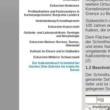
weitere Ortsc
Exkursion Bodensee
Kornelimünst
Profilaufnahme und Faziesanalyse in
Grenze zu Be
Karbonatgesteinen: Burgruine Landeck
Südwestlich d
Geländeübung Kristallingestein
100 Jahren e
Exkursion Kaiserstuhl
Kalken, die 
Gelände- und Laborpraktikum: Geologie
und Morphologie
Dem Flächenn
der Schmitho
Exkursion Mainzer Becken, Taunus,
Odenwald
und eines Nat
umgebende Wal
Kalisalz im Elsass und in Südbaden
Kalksteinbruc
Exkursion Mittlerer Schwarzwald
(2)
.
Der Kalksteinbruch Schmithof bei
Aachen: Eine Zeitreise ins tropische
1.2 Beschre
Devon
Der Schmitho
genannte Sohl
tiefer und is
gelegenen So