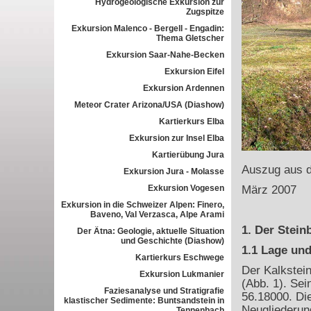
Hydrogeologische Exkursion zur
Zugspitze
Exkursion Malenco - Bergell - Engadin:
Thema Gletscher
Exkursion Saar-Nahe-Becken
Exkursion Eifel
Exkursion Ardennen
Meteor Crater Arizona/USA (Diashow)
Kartierkurs Elba
Exkursion zur Insel Elba
Kartierübung Jura
Auszug aus d
Exkursion Jura - Molasse
Exkursion Vogesen
März 2007
Exkursion in die Schweizer Alpen: Finero,
Baveno, Val Verzasca, Alpe Arami
1. Der Stein
Der Ätna: Geologie, aktuelle Situation
und Geschichte (Diashow)
1.1 Lage und
Kartierkurs Eschwege
Der Kalkstein
Exkursion Lukmanier
(Abb. 1). Sei
Faziesanalyse und Stratigrafie
56.18000. Di
klastischer Sedimente: Buntsandstein in
Neugliederun
Tennenbach