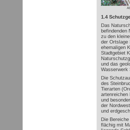
Ab
1.4 Schutzge
Das Naturschu
befindenden N
zu den kleine
der Ortslage 
ehemaligen Ka
Stadtgebiet 
Naturschutzg
und das geol
Wasserwerk 
Die Schutzaus
des Steinbru
Tierarten (Or
artenreichen
und besonder
der Nordwest
und erdgesch
Die Bereiche
flächig mit M