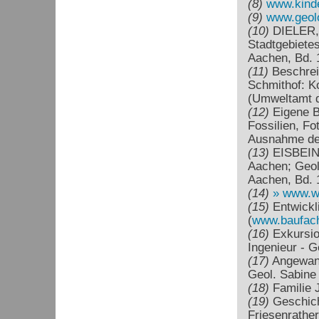
(8)
www.kinde
(9)
www.geolog
(10)
DIELER,H
Stadtgebietes
Aachen, Bd. 1
(11)
Beschrei
Schmithof: K
(Umweltamt d
(12)
Eigene B
Fossilien, Fo
Ausnahme der
(13)
EISBEIN,
Aachen; Geol.
Aachen, Bd. 1
(14)
www.wi
(15)
Entwickli
(
www.baufach
(16)
Exkursion
Ingenieur - 
(17)
Angewandt
Geol. Sabin
(18)
Familie 
(19)
Geschich
Friesenrathe