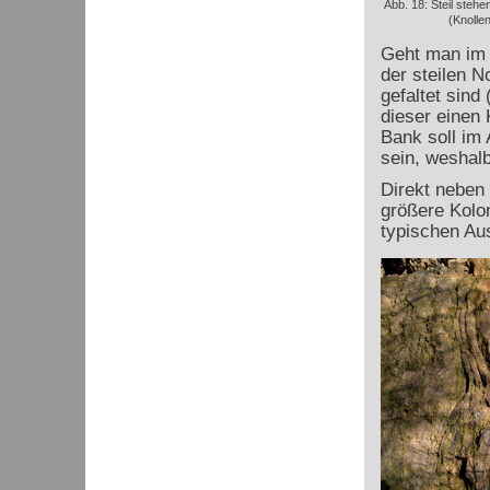
Abb. 18: Steil steh
(Knolle
Geht man im 
der steilen N
gefaltet sind
dieser einen 
Bank soll im
sein, weshalb
Direkt neben 
größere Kolo
typischen Au