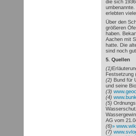
die sich 193
umbenannte. 
erlebten viele
Über den Schm
größeren Öfe
haben. Bekann
Aachen mit S
hatte. Die a
sind noch gut
5. Quellen
(1)
Erläuterun
Festsetzung 
(2)
Bund für 
und seine Bio
(3)
www.geoc
(4)
www.bunke
(5)
Ordnungsb
Wasserschutz
Wassergewin
AG vom 21.04
(6)
www.wik
(7)
www.svlo