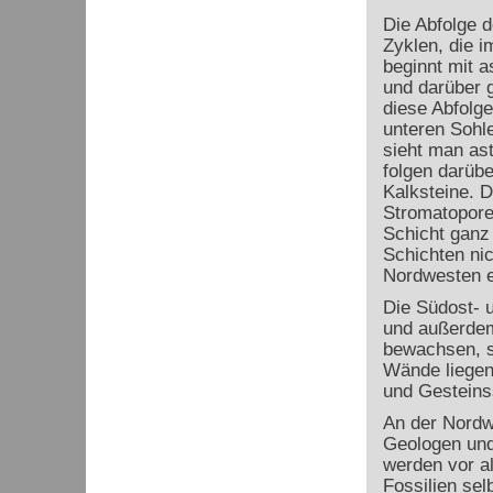
Die Abfolge d
Zyklen, die i
beginnt mit 
und darüber g
diese Abfolg
unteren Sohl
sieht man ast
folgen darübe
Kalksteine. D
Stromatoporen
Schicht ganz 
Schichten nic
Nordwesten e
Die Südost- 
und außerdem
bewachsen, s
Wände liegen
und Gesteinss
An der Nordwe
Geologen und
werden vor a
Fossilien se