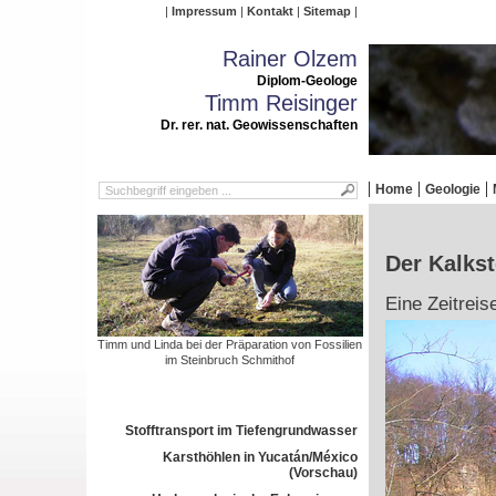
Impressum
Kontakt
Sitemap
Rainer Olzem
Diplom-Geologe
Timm Reisinger
Dr. rer. nat. Geowissenschaften
Home
Geologie
Der Kalks
Eine Zeitreis
Timm und Linda bei der Präparation von Fossilien
im Steinbruch Schmithof
Stofftransport im Tiefengrundwasser
Karsthöhlen in Yucatán/México
(Vorschau)