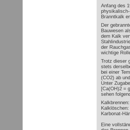
Anfang des 1
physikalisch
Branntkalk er
Der gebrannt
Bauwesen als 
dem Kalk verw
Stahlindustri
der Rauchgase
wichtige Roll
Trotz dieser
stets dersel
bei einer Te
(CO
2
) ab un
Unter Zugabe
[Ca(OH)
2
= g
sehen folge
Kalkbrennen
Kalklöschen:
Karbonat-Här
Eine vollstä