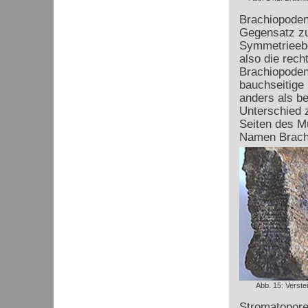
Brachiopoden
Gegensatz zu 
Symmetriee
also die rech
Brachiopoden
bauchseitige 
anders als be
Unterschied 
Seiten des M
Namen Brachi
Abb. 15: Verste
Stromatoporen