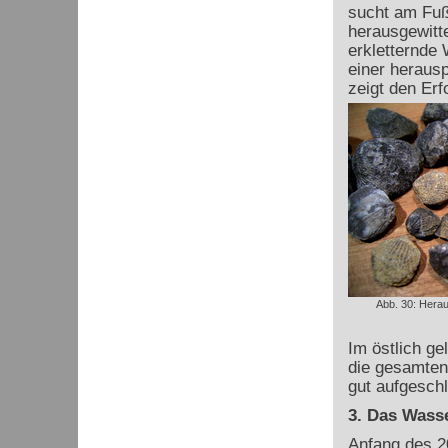
sucht am Fuß
herausgewitte
erkletternde 
einer herausp
zeigt den Erf
Abb. 30: Hera
Im östlich ge
die gesamten
gut aufgeschl
3. Das Wass
Anfang des 2