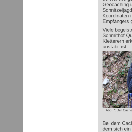
Geocaching is
Schnitzeljag
Koordinaten i
Empfängers g
Viele begeis
Schmithof Qu
Kletterern er
unstabil ist.
Abb. 7: Der Cache 
Bei dem Cach
dem sich ein