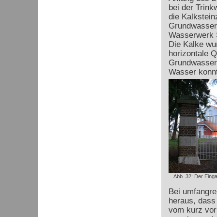
bei der Trin
die Kalkstein
Grundwasserl
Wasserwerk S
Die Kalke wu
horizontale 
Grundwasser 
Wasser konnt
Abb. 32: Der Ein
Bei umfangre
heraus, dass 
vom kurz vorh