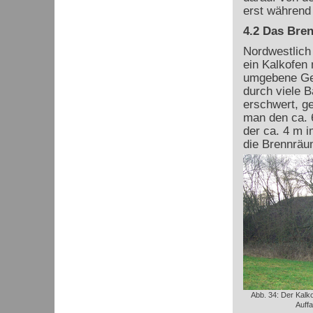
erst während 
4.2 Das Bre
Nordwestlich 
ein Kalkofen 
umgebene Gel
durch viele 
erschwert, ge
man den ca. 6
der ca. 4 m i
die Brennräu
Abb. 34: Der Kalk
Auffa