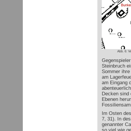
Abb. 6: V
Gegenspieler
Steinbruch ei
Sommer ihre 
am Lagerfeuer
am Eingang d
abenteuerlic
Decken sind d
Ebenen herum
Fossiliensamm
Im Osten des 
7, 31). In de
genannter Ca
so viel wie 