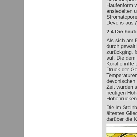
Haufenform w
ansiedelten u
Stromatoporen
Devons aus
(
2.4 Die heut
Als sich am 
durch gewalt
zurückging, 
auf. Die dem
Korallenriff
Druck der Ge
Temperaturen
devonischen 
Zeit wurden s
heutigen Höh
Höhenrückens
Die im Stein
ältestes Glie
darüber die K